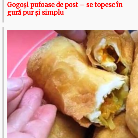
Gogoși pufoase de post – se topesc în
gură pur și simplu