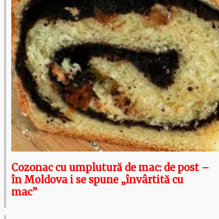
Cozonac cu umplutură de mac: de post –
în Moldova i se spune „învârtită cu
mac”