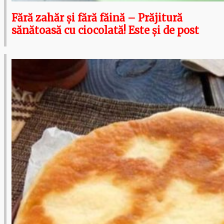
Fără zahăr și fără făină – Prăjitură
sănătoasă cu ciocolată! Este și de post