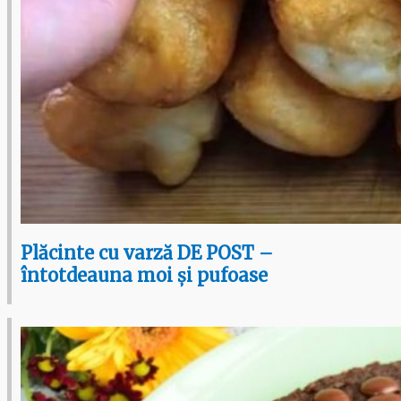
Plăcinte cu varză DE POST –
întotdeauna moi și pufoase