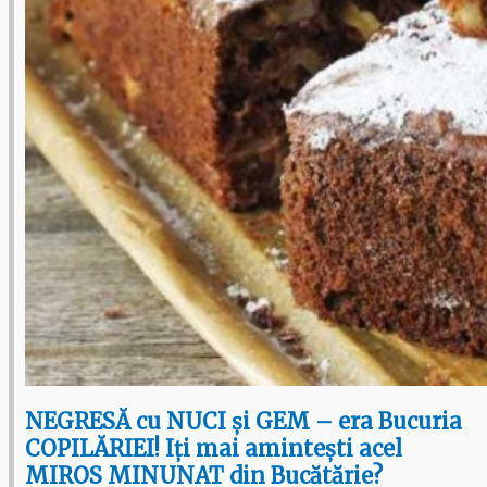
NEGRESĂ cu NUCI și GEM – era Bucuria
COPILĂRIEI! Iți mai amintești acel
MIROS MINUNAT din Bucătărie?