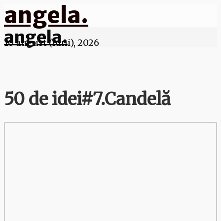
angela.
angela.
10 august (luni), 2026
50 de idei#7.Candelă