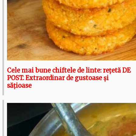
Cele mai bune chiftele de linte: rețetă DE
POST. Extraordinar de gustoase și
sățioase