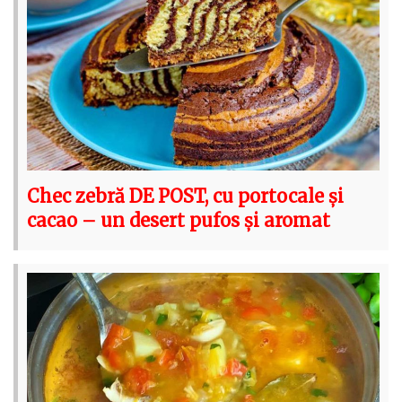
Chec zebră DE POST, cu portocale și
cacao – un desert pufos și aromat