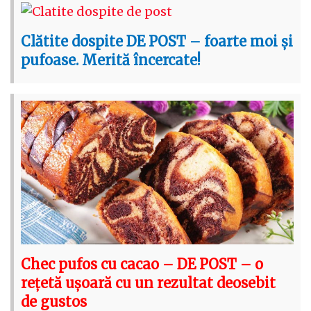
Clătite dospite DE POST – foarte moi și
pufoase. Merită încercate!
Chec pufos cu cacao – DE POST – o
rețetă ușoară cu un rezultat deosebit
de gustos