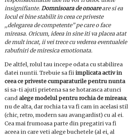
insignifiante.
Domnisoara de onoare
are si ea
locul ei bine stabilit in ceea ce priveste
,,delegarea de competente’’ pe care o face
mireasa. Oricum, ideea in sine iti va placea atat
de mult incat, ii vei trece cu vederea eventualele
rabufniri de miresica emotionata.
De altfel, rolul tau incepe odata cu stabilirea
datei nuntii. Trebuie sa fii
implicata activ in
ceea ce priveste cumparaturile pentru nunta
si sa-ti ajuti prietena sa se hotarasca atunci
cand
alege modelul pentru rochia de mireasa
;
nu de alta, dar rochia ta va fi cam in acelasi stil
(chic, retro, modern sau avangardist) cu al ei.
Cea mai frumoasa parte din pregatiri va fi
aceea in care veti alege buchetele (al ei, al