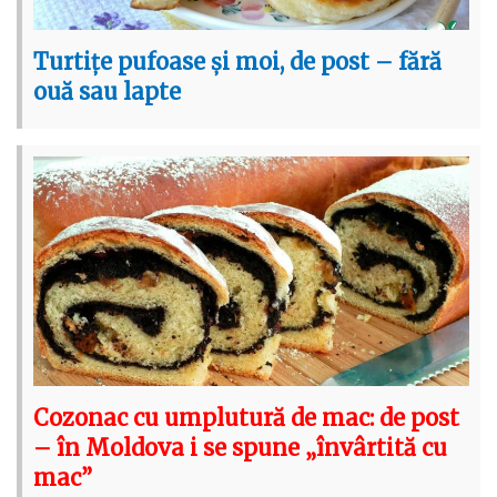
Turtițe pufoase și moi, de post – fără
ouă sau lapte
Cozonac cu umplutură de mac: de post
– în Moldova i se spune „învârtită cu
mac”