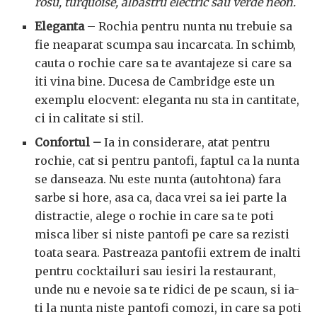
rosu, turquoise, albastru electric sau verde neon.
Eleganta
– Rochia pentru nunta nu trebuie sa
fie neaparat scumpa sau incarcata. In schimb,
cauta o rochie care sa te avantajeze si care sa
iti vina bine. Ducesa de Cambridge este un
exemplu elocvent: eleganta nu sta in cantitate,
ci in calitate si stil.
Confortul –
Ia in considerare, atat pentru
rochie, cat si pentru pantofi, faptul ca la nunta
se danseaza. Nu este nunta (autohtona) fara
sarbe si hore, asa ca, daca vrei sa iei parte la
distractie, alege o rochie in care sa te poti
misca liber si niste pantofi pe care sa rezisti
toata seara. Pastreaza pantofii extrem de inalti
pentru cocktailuri sau iesiri la restaurant,
unde nu e nevoie sa te ridici de pe scaun, si ia-
ti la nunta niste pantofi comozi, in care sa poti