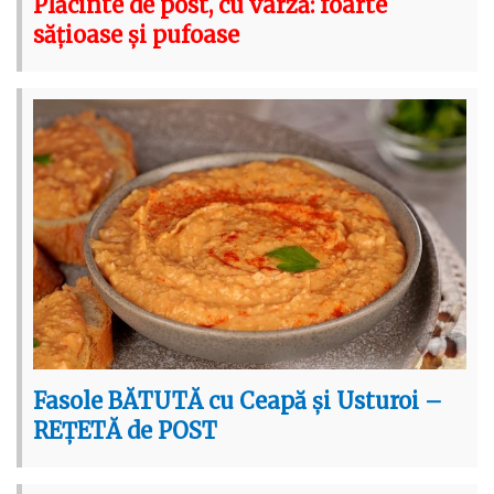
Plăcinte de post, cu varză: foarte
sățioase și pufoase
Fasole BĂTUTĂ cu Ceapă și Usturoi –
REȚETĂ de POST