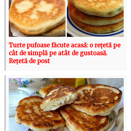
Turte pufoase făcute acasă: o rețetă pe
cât de simplă pe atât de gustoasă.
Rețetă de post