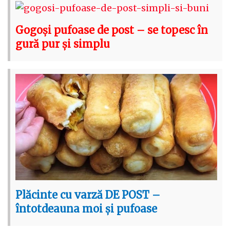
Gogoși pufoase de post – se topesc în
gură pur și simplu
Plăcinte cu varză DE POST –
întotdeauna moi și pufoase