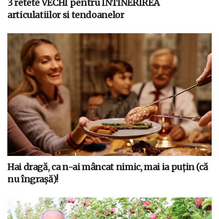
3 retete VECHI pentru ÎNTINERIREA
articulatiilor si tendoanelor
Hai dragă, ca n-ai mâncat nimic, mai ia puțin (că
nu îngrașă)!