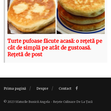
Turte pufoase făcute acasă: o rețetă pe
cât de simplă pe atât de gustoasă.
Rețetă de post
Prima pagină
Despre
Contact
© 2023 Sfaturile Bunicii Angela - Rețete Culinare De La Țară