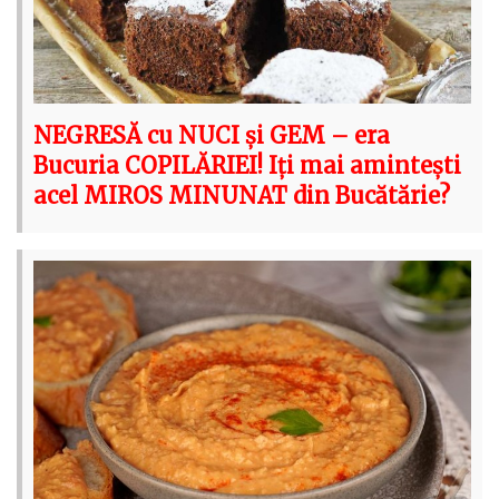
NEGRESĂ cu NUCI și GEM – era
Bucuria COPILĂRIEI! Iți mai amintești
acel MIROS MINUNAT din Bucătărie?