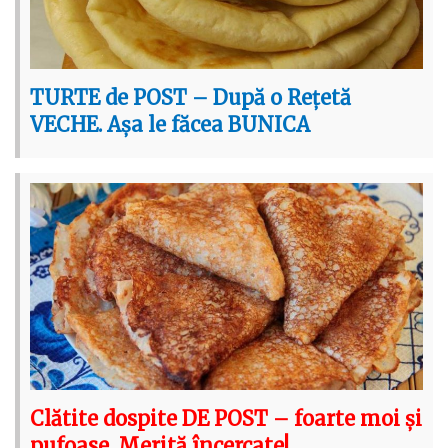
TURTE de POST – După o Rețetă
VECHE. Așa le făcea BUNICA
Clătite dospite DE POST – foarte moi și
pufoase. Merită încercate!