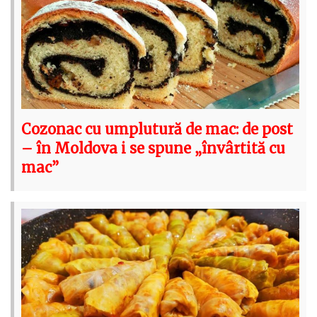
Cozonac cu umplutură de mac: de post
– în Moldova i se spune „învârtită cu
mac”