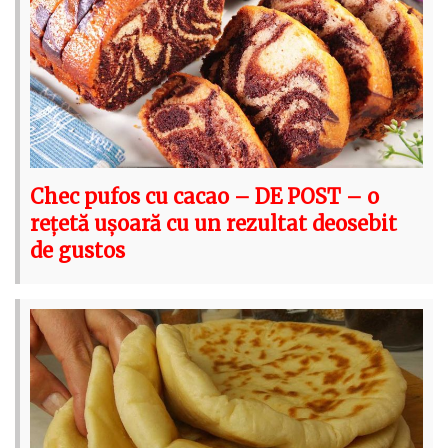
Chec pufos cu cacao – DE POST – o
rețetă ușoară cu un rezultat deosebit
de gustos