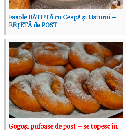
Fasole BĂTUTĂ cu Ceapă și Usturoi –
REȚETĂ de POST
Gogoși pufoase de post – se topesc în