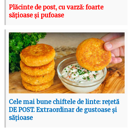
Plăcinte de post, cu varză: foarte
sățioase și pufoase
Cele mai bune chiftele de linte: rețetă
DE POST. Extraordinar de gustoase și
sățioase