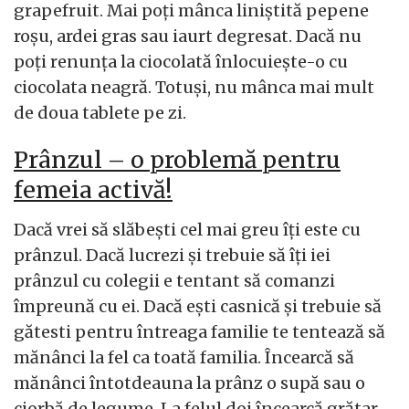
grapefruit. Mai poţi mânca liniştită pepene
roşu, ardei gras sau iaurt degresat. Dacă nu
poţi renunţa la ciocolată înlocuieşte-o cu
ciocolata neagră. Totuşi, nu mânca mai mult
de doua tablete pe zi.
Prânzul – o problemă pentru
femeia activă!
Dacă vrei să slăbeşti cel mai greu îţi este cu
prânzul. Dacă lucrezi şi trebuie să îţi iei
prânzul cu colegii e tentant să comanzi
împreună cu ei. Dacă eşti casnică şi trebuie să
gătesti pentru întreaga familie te tentează să
mănânci la fel ca toată familia. Încearcă să
mănânci întotdeauna la prânz o supă sau o
ciorbă de legume. La felul doi încearcă grătar