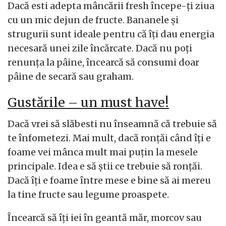
Dacă esti adepta mâncării fresh începe-ţi ziua
cu un mic dejun de fructe. Bananele şi
strugurii sunt ideale pentru că îţi dau energia
necesară unei zile încărcate. Dacă nu poţi
renunţa la pâine, încearcă să consumi doar
pâine de secară sau graham.
Gustările – un must have!
Dacă vrei să slăbesti nu înseamnă că trebuie să
te înfometezi. Mai mult, dacă ronţăi când îţi e
foame vei mânca mult mai puţin la mesele
principale. Idea e să ştii ce trebuie să ronţăi.
Dacă îţi e foame între mese e bine să ai mereu
la tine fructe sau legume proaspete.
Încearcă să îţi iei în geantă măr, morcov sau