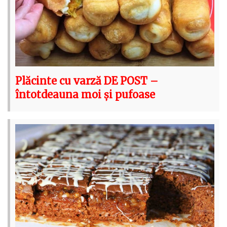
Plăcinte cu varză DE POST –
întotdeauna moi și pufoase