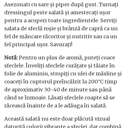
Asezonati cu sare și piper după gust. Turnați
dressingul peste salată și amestecați ușor
pentru a acoperi toate ingredientele. Serviți
salata de sfeclă roșie și brânză de capră ca un
fel de mâncare răcoritor și nutritiv sau ca un
fel principal ușor. Savurați!
Notă:
Pentru un plus de aromă, puteți coace
sfeclele. Înveliți sfeclele curățate și tăiate în
folie de aluminiu, stropiți cu ulei de măsline și
coaceți în cuptorul preîncălzit la 200°C timp
de aproximativ 30-40 de minute sau până
când se înmoaie. Lăsați sfeclele coapte să se
răcească înainte de a le adăuga în salată.
Această salată nu este doar plăcută vizual
datorită culorii vibrante a sfeclei, dar combină