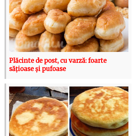
Plăcinte de post, cu varză: foarte
sățioase și pufoase