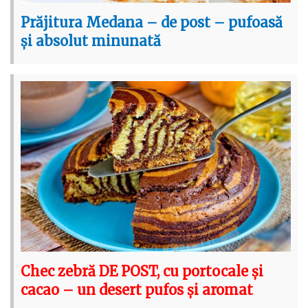
Prăjitura Medana – de post – pufoasă
și absolut minunată
Chec zebră DE POST, cu portocale și
cacao – un desert pufos și aromat