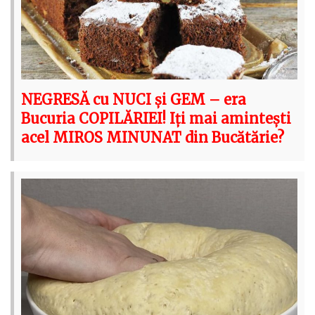
NEGRESĂ cu NUCI și GEM – era
Bucuria COPILĂRIEI! Iți mai amintești
acel MIROS MINUNAT din Bucătărie?