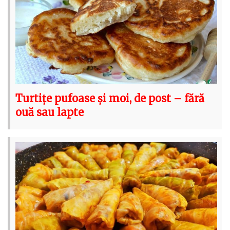
Turtițe pufoase și moi, de post – fără
ouă sau lapte