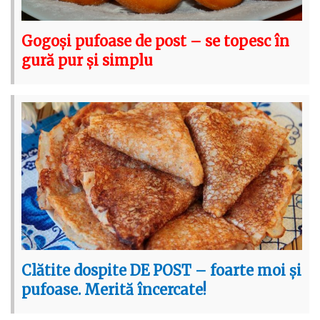
Gogoși pufoase de post – se topesc în
gură pur și simplu
Clătite dospite DE POST – foarte moi și
pufoase. Merită încercate!