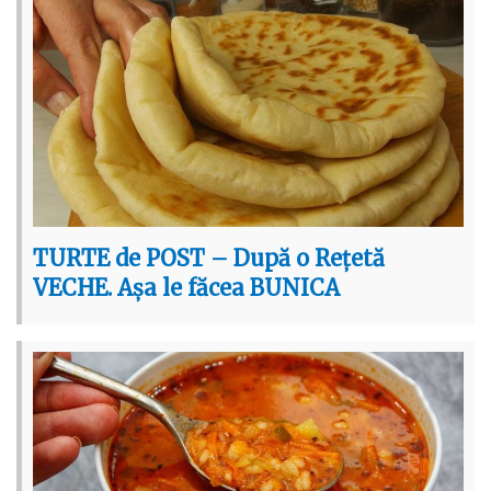
TURTE de POST – După o Rețetă
VECHE. Așa le făcea BUNICA