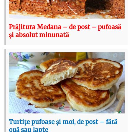
Prăjitura Medana – de post – pufoasă
și absolut minunată
Turtițe pufoase și moi, de post – fără
ouă sau lapte