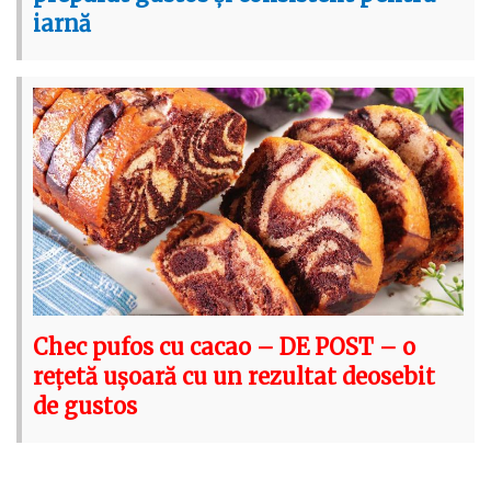
iarnă
Chec pufos cu cacao – DE POST – o
rețetă ușoară cu un rezultat deosebit
de gustos