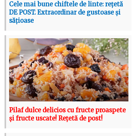
Cele mai bune chiftele de linte: rețetă
DE POST. Extraordinar de gustoase și
sățioase
Pilaf dulce delicios cu fructe proaspete
și fructe uscate! Rețetă de post!