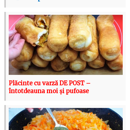
Plăcinte cu varză DE POST –
întotdeauna moi și pufoase