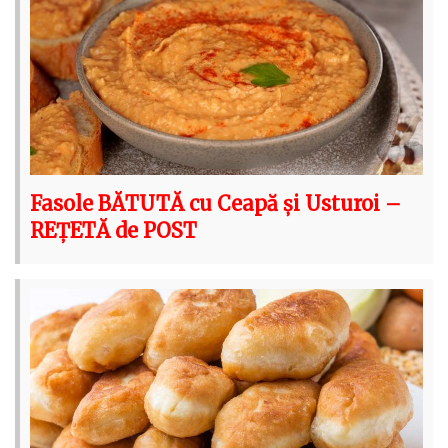
Fasole BĂTUTĂ cu Ceapă și Usturoi –
REȚETĂ de POST