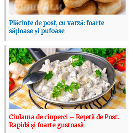
Plăcinte de post, cu varză: foarte
sățioase și pufoase
Ciulama de ciuperci – Rețetă de Post.
Rapidă și foarte gustoasă