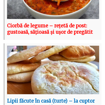
Ciorbă de legume – rețetă de post:
gustoasă, sățioasă și ușor de pregătit
Lipii făcute în casă (turte) – la cuptor