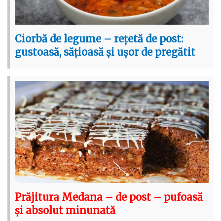
Ciorbă de legume – rețetă de post:
gustoasă, sățioasă și ușor de pregătit
Prăjitura Medana – de post – pufoasă
și absolut minunată