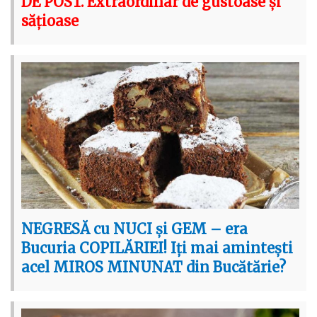
DE POST. Extraordinar de gustoase și
sățioase
NEGRESĂ cu NUCI și GEM – era
Bucuria COPILĂRIEI! Iți mai amintești
acel MIROS MINUNAT din Bucătărie?