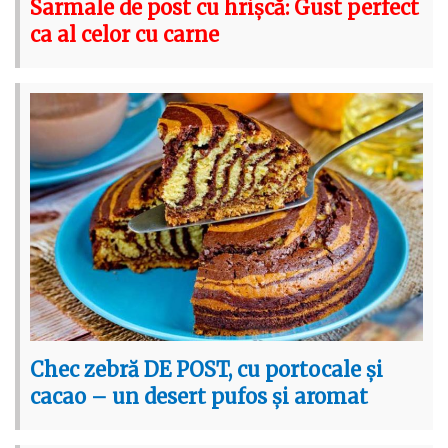
Sarmale de post cu hrișcă: Gust perfect
ca al celor cu carne
Chec zebră DE POST, cu portocale și
cacao – un desert pufos și aromat