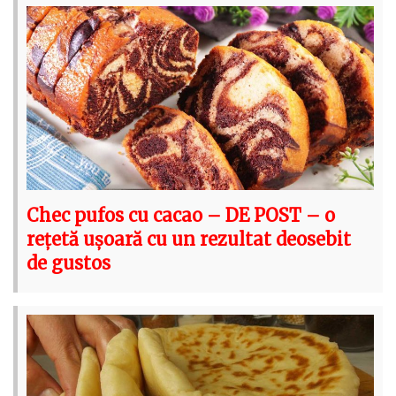
Chec pufos cu cacao – DE POST – o
rețetă ușoară cu un rezultat deosebit
de gustos