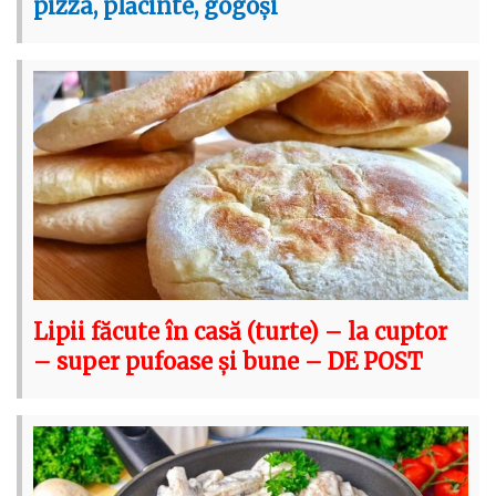
pizza, plăcinte, gogoși
Lipii făcute în casă (turte) – la cuptor
– super pufoase și bune – DE POST