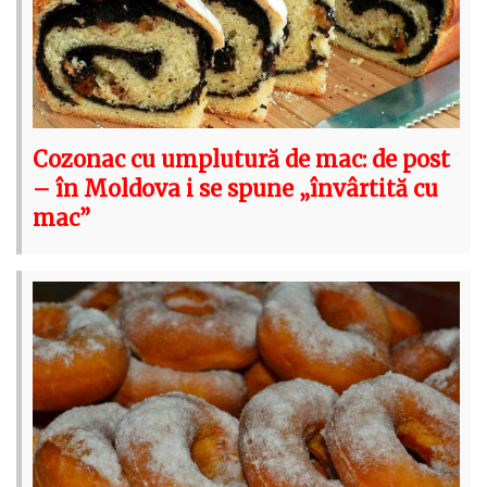
Cozonac cu umplutură de mac: de post
– în Moldova i se spune „învârtită cu
mac”