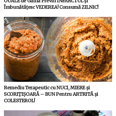
OUĂLE de Găină Previn INFARCTUL și
Îmbunătățesc VEDEREA! Consumă ZILNIC!
Remediu Terapeutic cu NUCI, MIERE și
SCORIȚIȘOARĂ – BUN Pentru ARTRITĂ și
COLESTEROL!