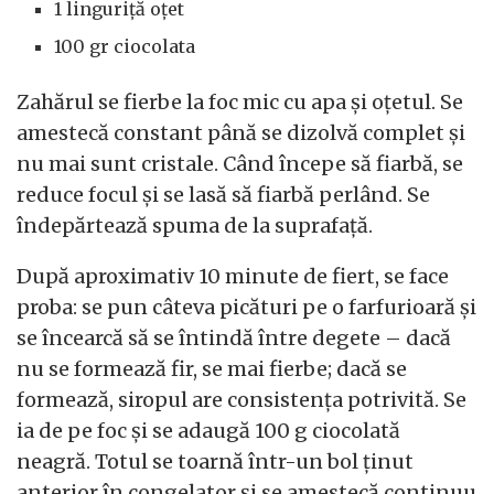
1 linguriță oțet
100 gr ciocolata
Zahărul se fierbe la foc mic cu apa și oțetul. Se
amestecă constant până se dizolvă complet și
nu mai sunt cristale. Când începe să fiarbă, se
reduce focul și se lasă să fiarbă perlând. Se
îndepărtează spuma de la suprafață.
După aproximativ 10 minute de fiert, se face
proba: se pun câteva picături pe o farfurioară și
se încearcă să se întindă între degete – dacă
nu se formează fir, se mai fierbe; dacă se
formează, siropul are consistența potrivită. Se
ia de pe foc și se adaugă 100 g ciocolată
neagră. Totul se toarnă într-un bol ținut
anterior în congelator și se amestecă continuu