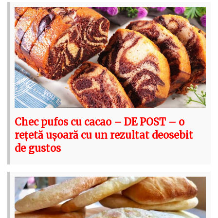
Chec pufos cu cacao – DE POST – o
rețetă ușoară cu un rezultat deosebit
de gustos