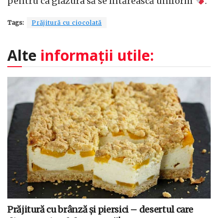
pentru ca glazura să se întărească uniform
.
Tags:
Prăjitură cu ciocolată
Alte
informații utile:
Prăjitură cu brânză și piersici – desertul care