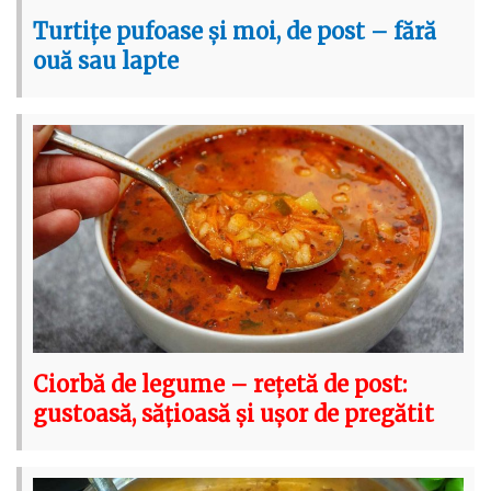
Turtițe pufoase și moi, de post – fără
ouă sau lapte
Ciorbă de legume – rețetă de post:
gustoasă, sățioasă și ușor de pregătit