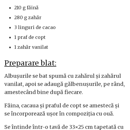
210 g făină
280 g zahăr
3 linguri de cacao
1 praf de copt
1 zahăr vanilat
Preparare blat:
Albușurile se bat spumă cu zahărul și zahărul
vanilat, apoi se adaugă gălbenușurile, pe rând,
amestecând bine după fiecare.
Făina, cacaua și praful de copt se amestecă și
se încorporează ușor în compoziția cu ouă.
Se întinde într-o tavă de 33×25 cm tapetată cu