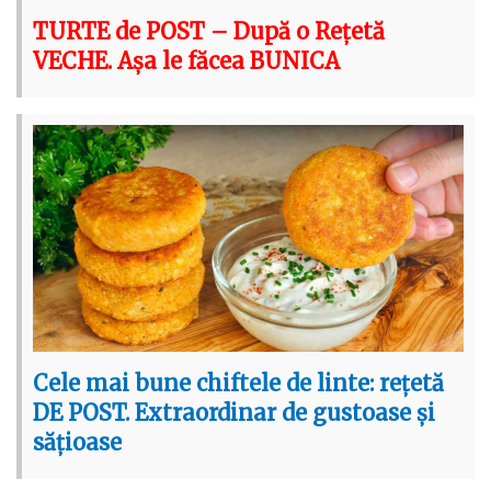
TURTE de POST – După o Rețetă
VECHE. Așa le făcea BUNICA
Cele mai bune chiftele de linte: rețetă
DE POST. Extraordinar de gustoase și
sățioase