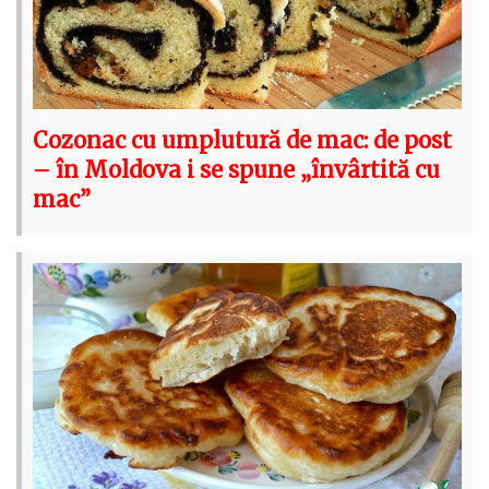
Cozonac cu umplutură de mac: de post
– în Moldova i se spune „învârtită cu
mac”