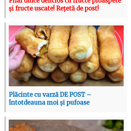
Pilaf dulce delicios cu fructe proaspete
și fructe uscate! Rețetă de post!
Plăcinte cu varză DE POST –
întotdeauna moi și pufoase