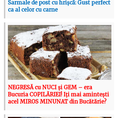
Sarmale de post cu hrișcă: Gust perfect
ca al celor cu carne
NEGRESĂ cu NUCI și GEM – era
Bucuria COPILĂRIEI! Iți mai amintești
acel MIROS MINUNAT din Bucătărie?