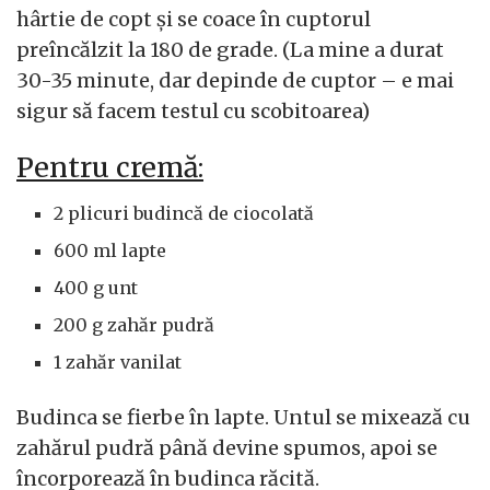
hârtie de copt și se coace în cuptorul
preîncălzit la 180 de grade. (La mine a durat
30-35 minute, dar depinde de cuptor – e mai
sigur să facem testul cu scobitoarea)
Pentru cremă:
2 plicuri budincă de ciocolată
600 ml lapte
400 g unt
200 g zahăr pudră
1 zahăr vanilat
Budinca se fierbe în lapte. Untul se mixează cu
zahărul pudră până devine spumos, apoi se
încorporează în budinca răcită.