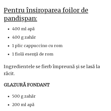
Pentru însiroparea foilor de
pandișpan:
400 ml apă
400 g zahăr
1 plic cappuccino cu rom
1 fiolă esență de rom
Ingredientele se fierb împreună și se lasă la
răcit.
GLAZURĂ FONDANT
500 g zahăr
200 ml apă