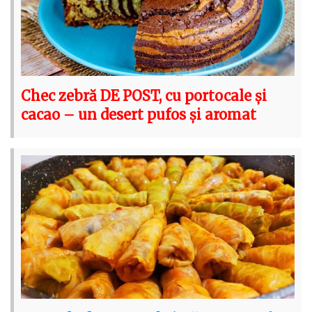
Chec zebră DE POST, cu portocale și
cacao – un desert pufos și aromat