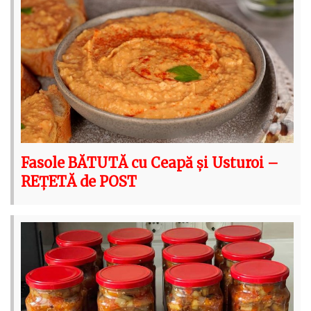
Fasole BĂTUTĂ cu Ceapă și Usturoi –
REȚETĂ de POST