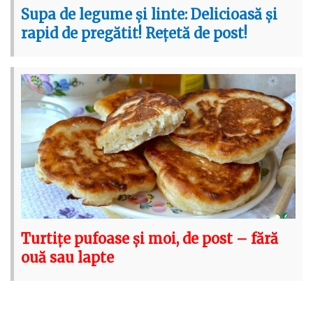
Supa de legume și linte: Delicioasă și
rapid de pregătit! Rețetă de post!
Turtițe pufoase și moi, de post – fără
ouă sau lapte