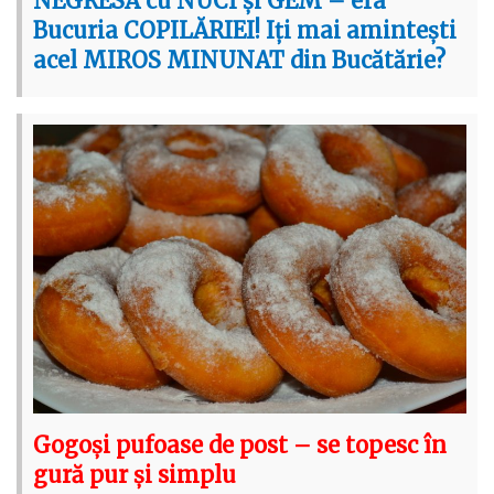
NEGRESĂ cu NUCI și GEM – era
Bucuria COPILĂRIEI! Iți mai amintești
acel MIROS MINUNAT din Bucătărie?
Gogoși pufoase de post – se topesc în
gură pur și simplu