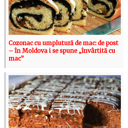
Cozonac cu umplutură de mac: de post
– în Moldova i se spune „învârtită cu
mac”