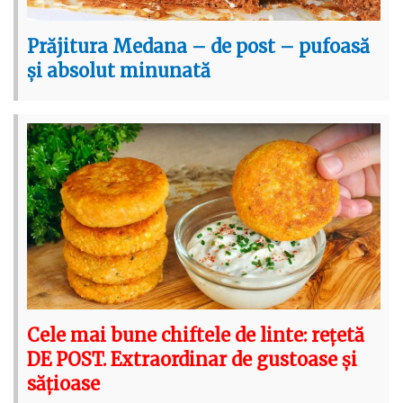
Prăjitura Medana – de post – pufoasă
și absolut minunată
Cele mai bune chiftele de linte: rețetă
DE POST. Extraordinar de gustoase și
sățioase