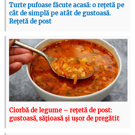
Turte pufoase făcute acasă: o rețetă pe
cât de simplă pe atât de gustoasă.
Rețetă de post
Ciorbă de legume – rețetă de post:
gustoasă, sățioasă și ușor de pregătit