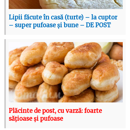
Lipii făcute în casă (turte) – la cuptor
– super pufoase și bune – DE POST
Plăcinte de post, cu varză: foarte
sățioase și pufoase