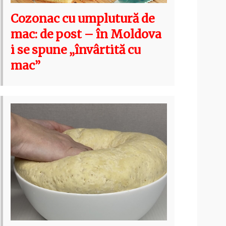
Cozonac cu umplutură de
mac: de post – în Moldova
i se spune „învârtită cu
mac”