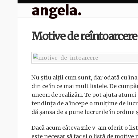
angela.
Motive de reîntoarcere
Nu știu alții cum sunt, dar odată cu în
din ce în ce mai mult listele. De cumpără
uneori de realizări. Te pot ajuta atunc
tendința de a începe o mulțime de lucrur
dă șansa de a pune lucrurile în ordine 
Dacă acum câteva zile v-am oferit o lis
este necesar să fac și o listă de motive