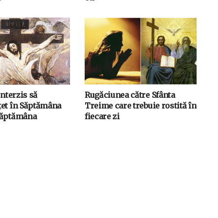
interzis să
Rugăciunea către Sfânta
et în Săptămâna
Treime care trebuie rostită în
Săptămâna
fiecare zi