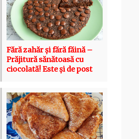
Fără zahăr și fără făină –
Prăjitură sănătoasă cu
ciocolată! Este și de post