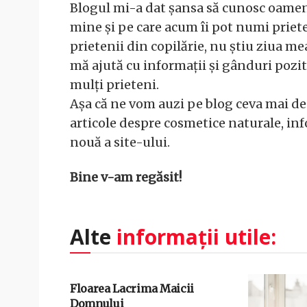
Blogul mi-a dat șansa să cunosc oameni d
mine și pe care acum îi pot numi prieten
prietenii din copilărie, nu știu ziua me
mă ajută cu informații și gânduri pozit
mulți prieteni.
Așa că ne vom auzi pe blog ceva mai des
articole despre cosmetice naturale, inf
nouă a site-ului.
Bine v-am regăsit!
Alte
informații utile:
Floarea Lacrima Maicii
Domnului