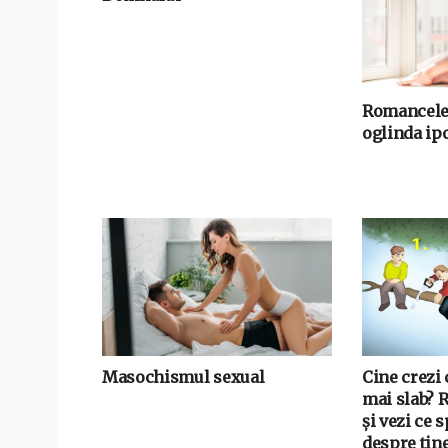
Romancele s
oglinda ipo
Masochismul sexual
Cine crezi 
mai slab? 
și vezi ce 
despre tin