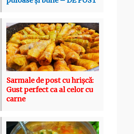
pufoase și bune – DE POST
Sarmale de post cu hrișcă:
Gust perfect ca al celor cu
carne