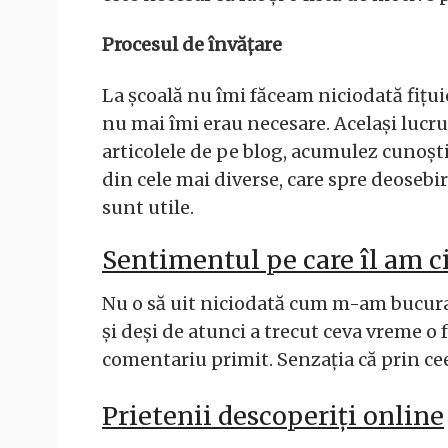
Procesul de învățare
La școală nu îmi făceam niciodată fițui
nu mai îmi erau necesare. Același lucr
articolele de pe blog, acumulez cunoșt
din cele mai diverse, care spre deosebire
sunt utile.
Sentimentul pe care îl am ci
Nu o să uit niciodată cum m-am bucur
și deși de atunci a trecut ceva vreme o 
comentariu primit. Senzația că prin cee
Prietenii descoperiți online