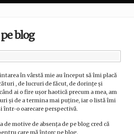
 pe blog
aintarea în vârstă mie au început să îmi placă
turi , de lucruri de făcut, de dorințe și
i când ai o fire ușor haotică precum a mea, am
i și de a termina mai puține, iar o listă îmi
și într-o oarecare perspectivă.
ta de motive de absența de pe blog cred că
 pentru care mă întorc pe blog.