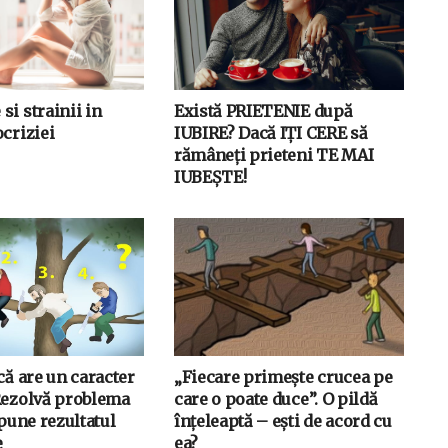
i strainii in
Există PRIETENIE după
criziei
IUBIRE? Dacă IȚI CERE să
rămâneți prieteni TE MAI
IUBEȘTE!
că are un caracter
„Fiecare primește crucea pe
Rezolvă problema
care o poate duce”. O pildă
spune rezultatul
înțeleaptă – ești de acord cu
e
ea?