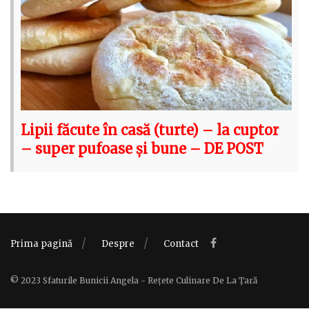
Lipii făcute în casă (turte) – la cuptor
– super pufoase și bune – DE POST
Prima pagină
Despre
Contact
© 2023 Sfaturile Bunicii Angela - Rețete Culinare De La Țară