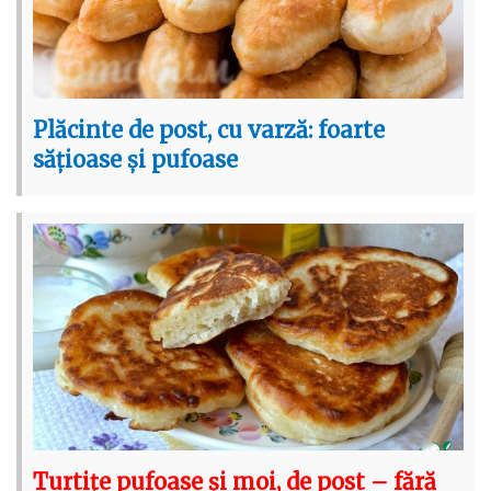
Plăcinte de post, cu varză: foarte
sățioase și pufoase
Turtițe pufoase și moi, de post – fără