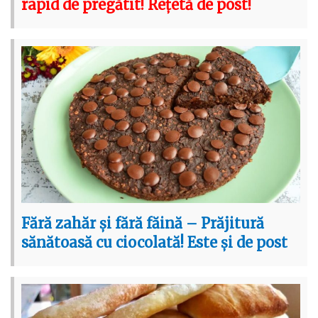
rapid de pregătit! Rețetă de post!
Fără zahăr și fără făină – Prăjitură
sănătoasă cu ciocolată! Este și de post