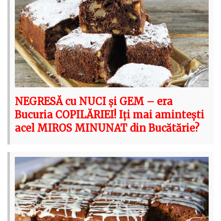
NEGRESĂ cu NUCI și GEM – era
Bucuria COPILĂRIEI! Iți mai amintești
acel MIROS MINUNAT din Bucătărie?