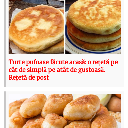
Turte pufoase făcute acasă: o rețetă pe
cât de simplă pe atât de gustoasă.
Rețetă de post