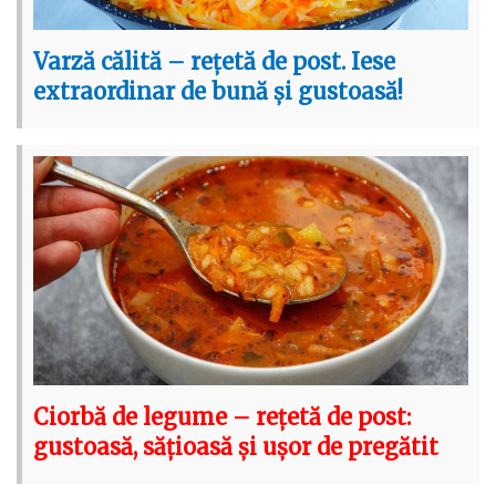
Varză călită – rețetă de post. Iese
extraordinar de bună și gustoasă!
Ciorbă de legume – rețetă de post:
gustoasă, sățioasă și ușor de pregătit