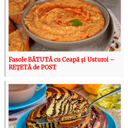
Fasole BĂTUTĂ cu Ceapă și Usturoi –
REȚETĂ de POST