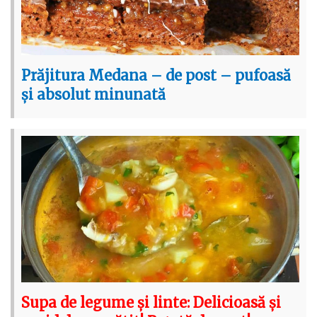
Prăjitura Medana – de post – pufoasă
și absolut minunată
Supa de legume și linte: Delicioasă și