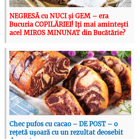
NEGRESĂ cu NUCI și GEM – era
Bucuria COPILĂRIEI! Iți mai amintești
acel MIROS MINUNAT din Bucătărie?
Chec pufos cu cacao – DE POST – o
rețetă ușoară cu un rezultat deosebit