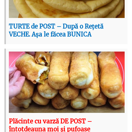
TURTE de POST – După o Rețetă
VECHE. Așa le făcea BUNICA
Plăcinte cu varză DE POST –
întotdeauna moi și pufoase