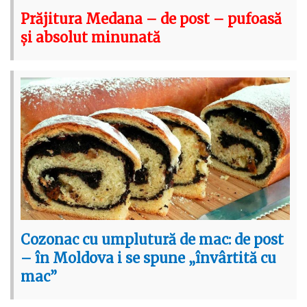
Prăjitura Medana – de post – pufoasă
și absolut minunată
Cozonac cu umplutură de mac: de post
– în Moldova i se spune „învârtită cu
mac”