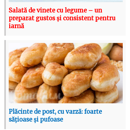
Salată de vinete cu legume – un
preparat gustos și consistent pentru
iarnă
Plăcinte de post, cu varză: foarte
sățioase și pufoase