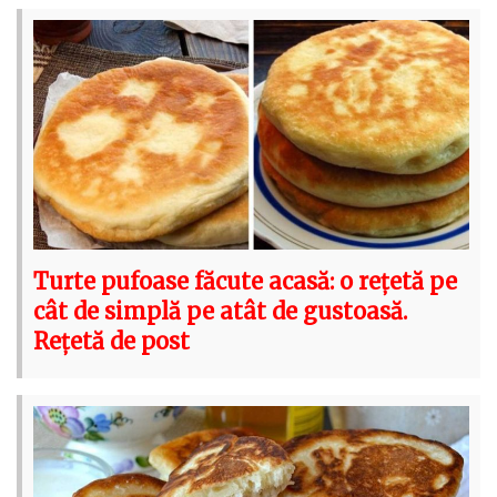
Turte pufoase făcute acasă: o rețetă pe
cât de simplă pe atât de gustoasă.
Rețetă de post