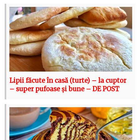
Lipii făcute în casă (turte) – la cuptor
– super pufoase și bune – DE POST