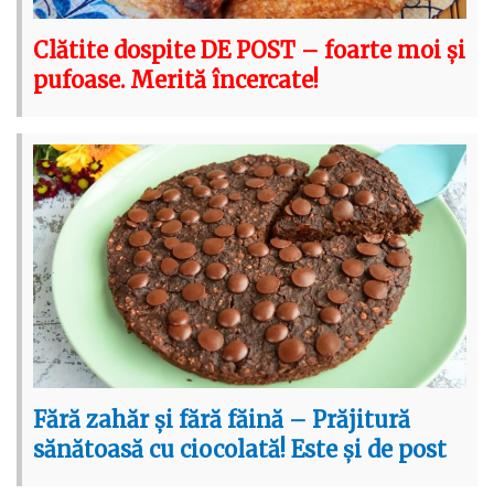
Clătite dospite DE POST – foarte moi și
pufoase. Merită încercate!
Fără zahăr și fără făină – Prăjitură
sănătoasă cu ciocolată! Este și de post