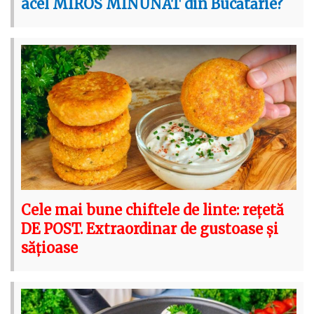
acel MIROS MINUNAT din Bucătărie?
Cele mai bune chiftele de linte: rețetă
DE POST. Extraordinar de gustoase și
sățioase