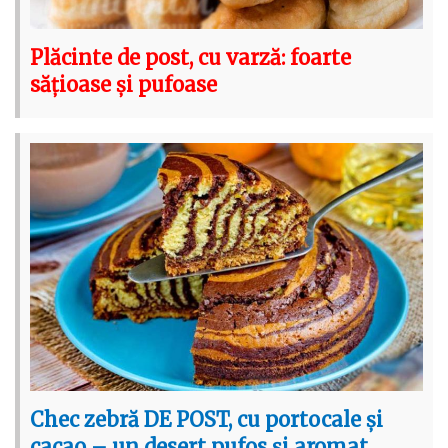
Plăcinte de post, cu varză: foarte
sățioase și pufoase
Chec zebră DE POST, cu portocale și
cacao – un desert pufos și aromat