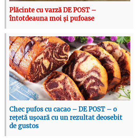
Plăcinte cu varză DE POST –
întotdeauna moi și pufoase
Chec pufos cu cacao – DE POST – o
rețetă ușoară cu un rezultat deosebit
de gustos