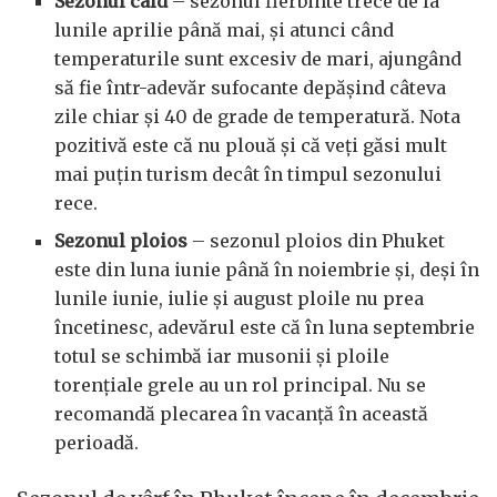
Sezonul cald
– sezonul fierbinte trece de la
lunile aprilie până mai, și atunci când
temperaturile sunt excesiv de mari, ajungând
să fie într-adevăr sufocante depășind câteva
zile chiar și 40 de grade de temperatură. Nota
pozitivă este că nu plouă și că veți găsi mult
mai puțin turism decât în ​​timpul sezonului
rece.
Sezonul ploios
– sezonul ploios din Phuket
este din luna iunie până în noiembrie și, deși în
lunile iunie, iulie și august ploile nu prea
încetinesc, adevărul este că în luna septembrie
totul se schimbă iar musonii și ploile
torențiale grele au un rol principal. Nu se
recomandă plecarea în vacanță în această
perioadă.