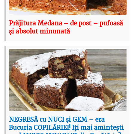
Prăjitura Medana – de post – pufoasă
și absolut minunată
NEGRESĂ cu NUCI și GEM – era
Bucuria COPILĂRIEI! Iți mai amintești