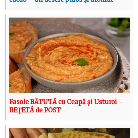
Fasole BĂTUTĂ cu Ceapă și Usturoi –
REȚETĂ de POST