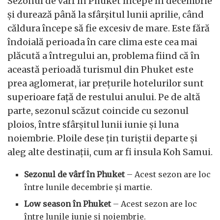
Sezonul de vârf în Phuket începe în decembrie
și durează până la sfârșitul lunii aprilie, când
căldura începe să fie excesiv de mare. Este fără
îndoială perioada în care clima este cea mai
plăcută a întregului an, problema fiind că în
această perioadă turismul din Phuket este
prea aglomerat, iar prețurile hotelurilor sunt
superioare față de restului anului. Pe de altă
parte, sezonul scăzut coincide cu sezonul
ploios, între sfârșitul lunii iunie și luna
noiembrie. Ploile dese țin turiștii departe și
aleg alte destinații, cum ar fi insula Koh Samui.
Sezonul de vârf în Phuket
– Acest sezon are loc
între lunile decembrie și martie.
Low season în Phuket
– Acest sezon are loc
între lunile iunie și noiembrie.