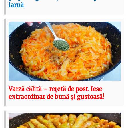
iarnă
Varză călită – rețetă de post. Iese
extraordinar de bună și gustoasă!