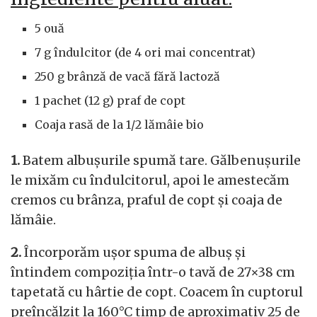
5 ouă
7 g îndulcitor (de 4 ori mai concentrat)
250 g brânză de vacă fără lactoză
1 pachet (12 g) praf de copt
Coaja rasă de la 1/2 lămâie bio
1.
Batem albușurile spumă tare. Gălbenușurile
le mixăm cu îndulcitorul, apoi le amestecăm
cremos cu brânza, praful de copt și coaja de
lămâie.
2.
Încorporăm ușor spuma de albuș și
întindem compoziția într-o tavă de 27×38 cm
tapetată cu hârtie de copt. Coacem în cuptorul
preîncălzit la 160°C timp de aproximativ 25 de