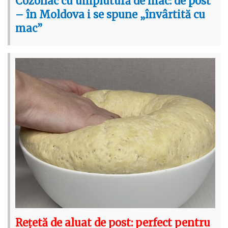
Cozonac cu umplutură de mac: de post
– în Moldova i se spune „învârtită cu
mac”
Rețetă de aluat de post: perfect pentru