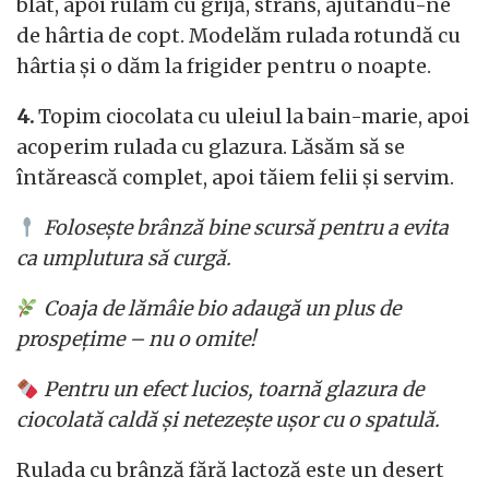
blat, apoi rulăm cu grijă, strâns, ajutându-ne
de hârtia de copt. Modelăm rulada rotundă cu
hârtia și o dăm la frigider pentru o noapte.
4.
Topim ciocolata cu uleiul la bain-marie, apoi
acoperim rulada cu glazura. Lăsăm să se
întărească complet, apoi tăiem felii și servim.
Folosește brânză bine scursă pentru a evita
ca umplutura să curgă.
Coaja de lămâie bio adaugă un plus de
prospețime – nu o omite!
Pentru un efect lucios, toarnă glazura de
ciocolată caldă și netezește ușor cu o spatulă.
Rulada cu brânză fără lactoză este un desert