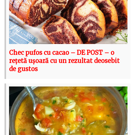
Chec pufos cu cacao – DE POST – o
rețetă ușoară cu un rezultat deosebit
de gustos