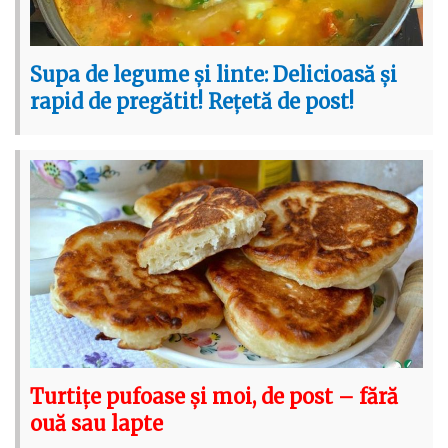
Supa de legume și linte: Delicioasă și
rapid de pregătit! Rețetă de post!
Turtițe pufoase și moi, de post – fără
ouă sau lapte