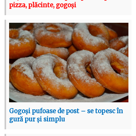
pizza, plăcinte, gogoși
Gogoși pufoase de post – se topesc în
gură pur și simplu