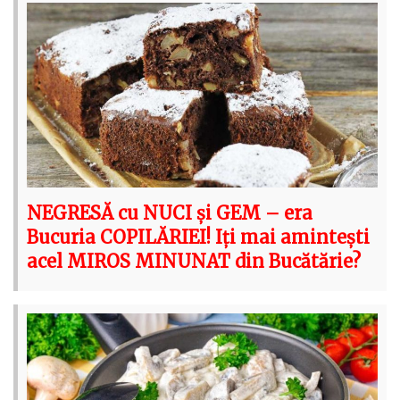
NEGRESĂ cu NUCI și GEM – era
Bucuria COPILĂRIEI! Iți mai amintești
acel MIROS MINUNAT din Bucătărie?