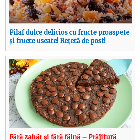
Pilaf dulce delicios cu fructe proaspete
și fructe uscate! Rețetă de post!
Fără zahăr și fără făină – Prăjitură