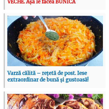
VECHE. Așa le făcea BUNICA
Varză călită – rețetă de post. Iese
extraordinar de bună și gustoasă!