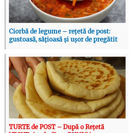
Ciorbă de legume – rețetă de post:
gustoasă, sățioasă și ușor de pregătit
TURTE de POST – După o Rețetă