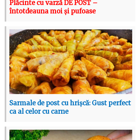
Plăcinte cu varză DE POST –
întotdeauna moi și pufoase
Sarmale de post cu hrișcă: Gust perfect
ca al celor cu carne