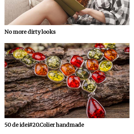
No more dirty looks
50 de idei#20.Colier handmade