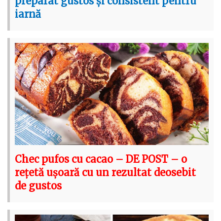
preparat gustos și consistent pentru
iarnă
Chec pufos cu cacao – DE POST – o
rețetă ușoară cu un rezultat deosebit
de gustos