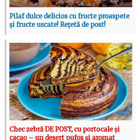
Pilaf dulce delicios cu fructe proaspete
și fructe uscate! Rețetă de post!
Chec zebră DE POST, cu portocale și
cacao – un desert pufos și aromat