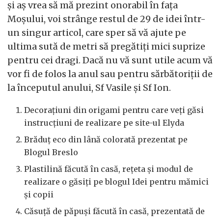
şi aş vrea să mă prezint onorabil în faţa
Moşului, voi strânge restul de 29 de idei într-
un singur articol, care sper să vă ajute pe
ultima sută de metri să pregătiţi mici suprize
pentru cei dragi. Dacă nu vă sunt utile acum vă
vor fi de folos la anul sau pentru sărbătoriţii de
la începutul anului, Sf Vasile şi Sf Ion.
Decoraţiuni din origami pentru care veţi găsi
instrucţiuni de realizare pe site-ul Elyda
Brăduţ eco din lână colorată prezentat pe
Blogul Breslo
Plastilină făcută în casă, reţeta şi modul de
realizare o găsiţi pe blogul Idei pentru mămici
şi copii
Căsuţă de păpuşi făcută în casă, prezentată de