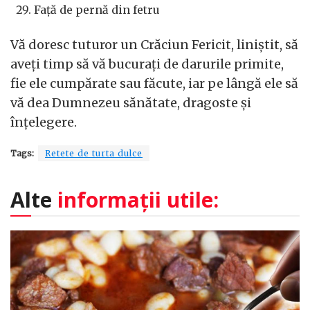
Faţă de pernă din fetru
Vă doresc tuturor un Crăciun Fericit, liniştit, să
aveţi timp să vă bucuraţi de darurile primite,
fie ele cumpărate sau făcute, iar pe lângă ele să
vă dea Dumnezeu sănătate, dragoste şi
înţelegere.
Tags:
Retete de turta dulce
Alte
informații utile: