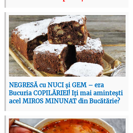
NEGRESĂ cu NUCI și GEM – era
Bucuria COPILĂRIEI! Iți mai amintești
acel MIROS MINUNAT din Bucătărie?