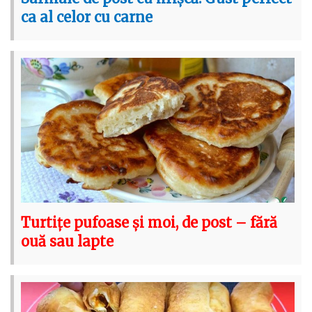
ca al celor cu carne
Turtițe pufoase și moi, de post – fără
ouă sau lapte