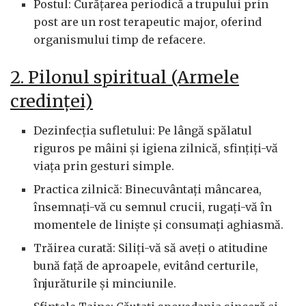
Postul: Curățarea periodică a trupului prin
post are un rost terapeutic major, oferind
organismului timp de refacere.
2. Pilonul spiritual (Armele
credinței)
Dezinfecția sufletului: Pe lângă spălatul
riguros pe mâini și igiena zilnică, sfințiți-vă
viața prin gesturi simple.
Practica zilnică: Binecuvântați mâncarea,
însemnați-vă cu semnul crucii, rugați-vă în
momentele de liniște și consumați aghiasmă.
Trăirea curată: Siliți-vă să aveți o atitudine
bună față de aproapele, evitând certurile,
înjurăturile și minciunile.