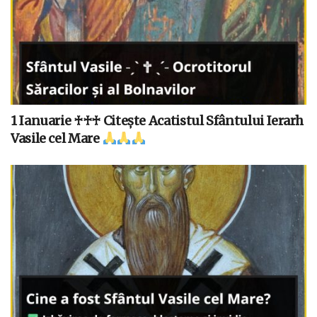
1 Ianuarie ♰♰♰ Citește Acatistul Sfântului Ierarh
Vasile cel Mare