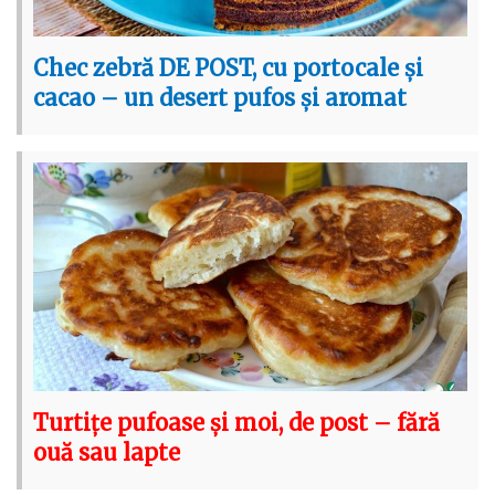
Chec zebră DE POST, cu portocale și
cacao – un desert pufos și aromat
Turtițe pufoase și moi, de post – fără
ouă sau lapte