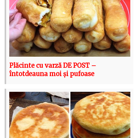
Plăcinte cu varză DE POST –
întotdeauna moi și pufoase