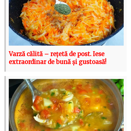
Varză călită – rețetă de post. Iese
extraordinar de bună și gustoasă!