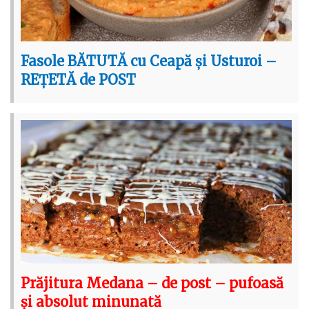
Fasole BĂTUTĂ cu Ceapă și Usturoi –
REȚETĂ de POST
Prăjitura Medana – de post – pufoasă
și absolut minunată