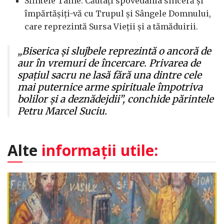
Sfintele Taine: Căutați spovedania sinceră și
împărtășiți-vă cu Trupul și Sângele Domnului,
care reprezintă Sursa Vieții și a tămăduirii.
„Biserica și slujbele reprezintă o ancoră de
aur în vremuri de încercare. Privarea de
spațiul sacru ne lasă fără una dintre cele
mai puternice arme spirituale împotriva
bolilor și a deznădejdii”, conchide părintele
Petru Marcel Suciu.
Alte
informații utile: