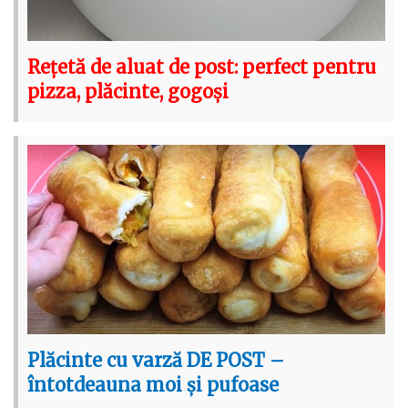
Rețetă de aluat de post: perfect pentru
pizza, plăcinte, gogoși
Plăcinte cu varză DE POST –
întotdeauna moi și pufoase