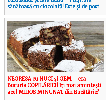
sănătoasă cu ciocolată! Este și de post
NEGRESĂ cu NUCI și GEM – era
Bucuria COPILĂRIEI! Iți mai amintești
acel MIROS MINUNAT din Bucătărie?