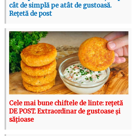
cât de simplă pe atât de gustoasă.
Rețetă de post
Cele mai bune chiftele de linte: rețetă
DE POST. Extraordinar de gustoase și
sățioase