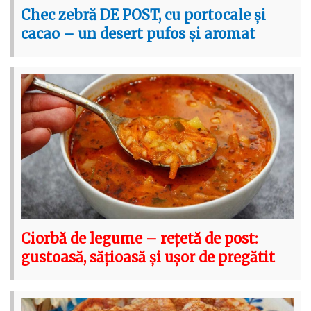
Chec zebră DE POST, cu portocale și
cacao – un desert pufos și aromat
Ciorbă de legume – rețetă de post:
gustoasă, sățioasă și ușor de pregătit