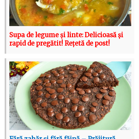
Supa de legume și linte: Delicioasă și
rapid de pregătit! Rețetă de post!
Fără zahăr și fără făină – Prăjitură