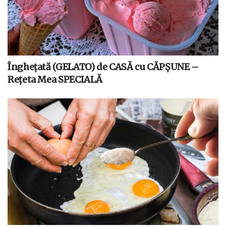
Înghețată (GELATO) de CASĂ cu CĂPȘUNE –
Rețeta Mea SPECIALĂ