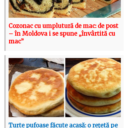
Cozonac cu umplutură de mac: de post
– în Moldova i se spune „învârtită cu
mac”
Turte pufoase făcute acasă: o rețetă pe