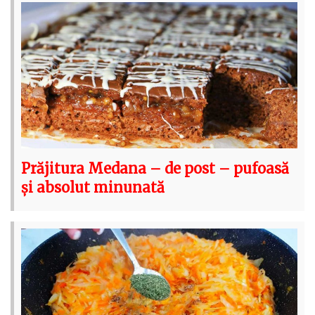
Prăjitura Medana – de post – pufoasă
și absolut minunată