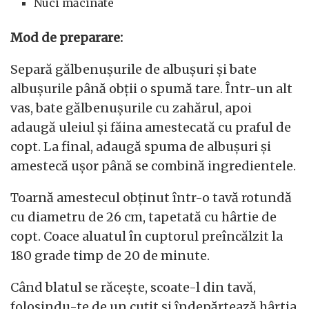
Nuci măcinate
Mod de preparare:
Separă gălbenușurile de albușuri și bate
albușurile până obții o spumă tare. Într-un alt
vas, bate gălbenușurile cu zahărul, apoi
adaugă uleiul și făina amestecată cu praful de
copt. La final, adaugă spuma de albușuri și
amestecă ușor până se combină ingredientele.
Toarnă amestecul obținut într-o tavă rotundă
cu diametru de 26 cm, tapetată cu hârtie de
copt. Coace aluatul în cuptorul preîncălzit la
180 grade timp de 20 de minute.
Când blatul se răcește, scoate-l din tavă,
folosindu-te de un cuțit și îndepărtează hârtia