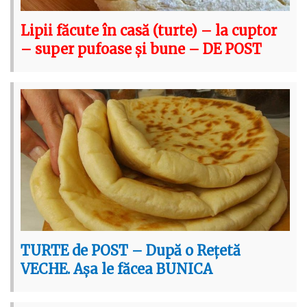
Lipii făcute în casă (turte) – la cuptor
– super pufoase și bune – DE POST
TURTE de POST – După o Rețetă
VECHE. Așa le făcea BUNICA