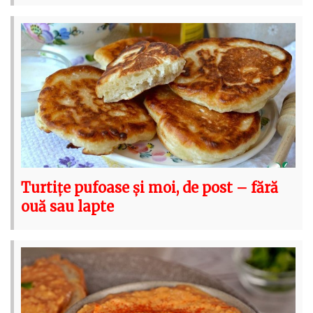
Turtițe pufoase și moi, de post – fără
ouă sau lapte