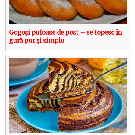
Gogoși pufoase de post – se topesc în
gură pur și simplu