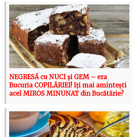
NEGRESĂ cu NUCI și GEM – era
Bucuria COPILĂRIEI! Iți mai amintești
acel MIROS MINUNAT din Bucătărie?