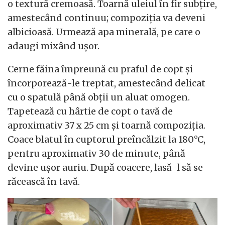
o textură cremoasă. Toarnă uleiul în fir subțire,
amestecând continuu; compoziția va deveni
albicioasă. Urmează apa minerală, pe care o
adaugi mixând ușor.
Cerne făina împreună cu praful de copt și
încorporează-le treptat, amestecând delicat
cu o spatulă până obții un aluat omogen.
Tapetează cu hârtie de copt o tavă de
aproximativ 37 x 25 cm și toarnă compoziția.
Coace blatul în cuptorul preîncălzit la 180°C,
pentru aproximativ 30 de minute, până
devine ușor auriu. După coacere, lasă-l să se
răcească în tavă.