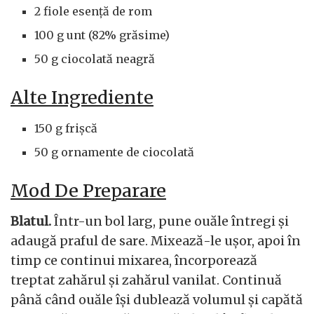
2 fiole esență de rom
100 g unt (82% grăsime)
50 g ciocolată neagră
Alte Ingrediente
150 g frișcă
50 g ornamente de ciocolată
Mod De Preparare
Blatul.
Într-un bol larg, pune ouăle întregi și
adaugă praful de sare. Mixează-le ușor, apoi în
timp ce continui mixarea, încorporează
treptat zahărul și zahărul vanilat. Continuă
până când ouăle își dublează volumul și capătă