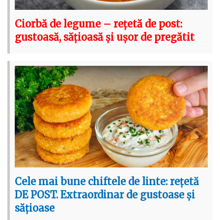
Ciorbă de legume – rețetă de post:
gustoasă, sățioasă și ușor de pregătit
Cele mai bune chiftele de linte: rețetă
DE POST. Extraordinar de gustoase și
sățioase