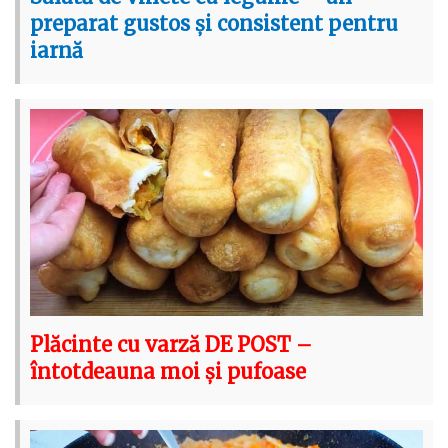
preparat gustos și consistent pentru
iarnă
Plăcinte cu varză DE POST –
întotdeauna moi și pufoase