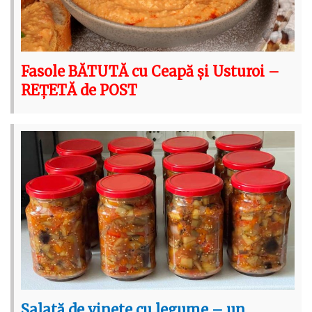
Fasole BĂTUTĂ cu Ceapă și Usturoi –
REȚETĂ de POST
Salată de vinete cu legume – un