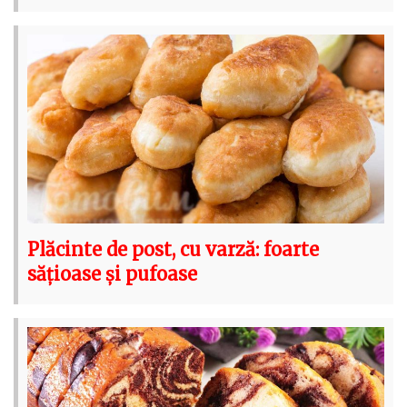
Plăcinte de post, cu varză: foarte
sățioase și pufoase