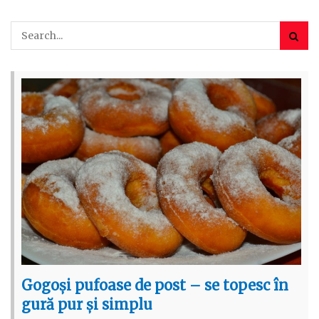
Gogoși pufoase de post – se topesc în
gură pur și simplu