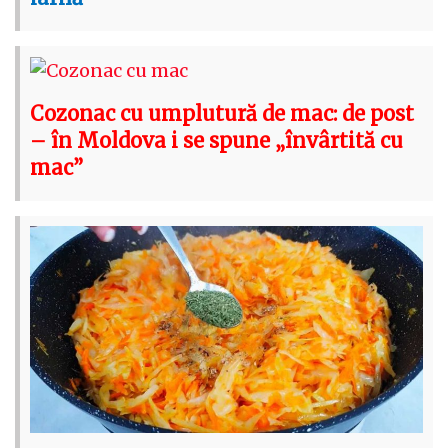
Cozonac cu umplutură de mac: de post
– în Moldova i se spune „învârtită cu
mac”