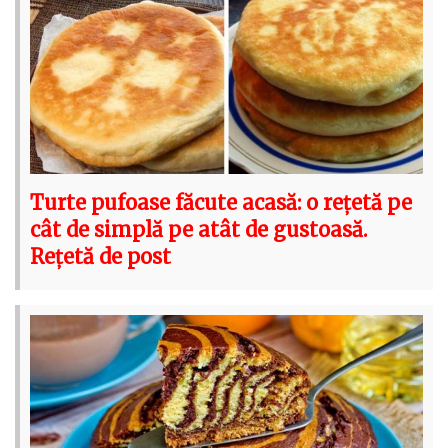
Turte pufoase făcute acasă: o rețetă pe
cât de simplă pe atât de gustoasă.
Rețetă de post