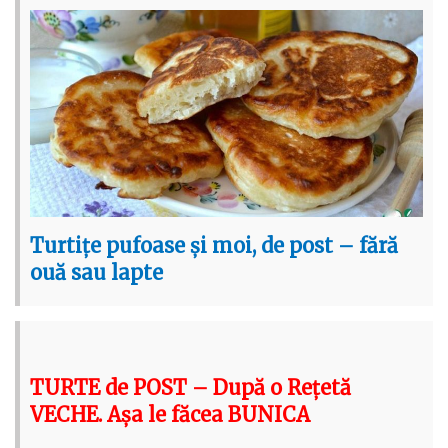
Turtițe pufoase și moi, de post – fără
ouă sau lapte
TURTE de POST – După o Rețetă
VECHE. Așa le făcea BUNICA