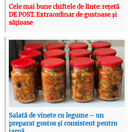
Cele mai bune chiftele de linte: rețetă
DE POST. Extraordinar de gustoase și
sățioase
Salată de vinete cu legume – un
preparat gustos și consistent pentru
iarnă