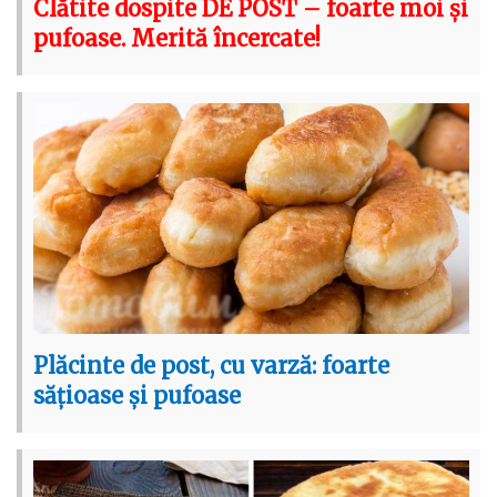
Clătite dospite DE POST – foarte moi și
pufoase. Merită încercate!
Plăcinte de post, cu varză: foarte
sățioase și pufoase