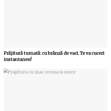
Prăjitură turnată: cu brânză de vaci. Te va cuceri
instantaneu!