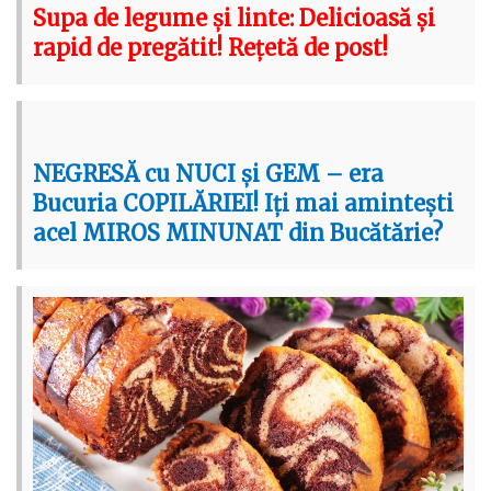
Supa de legume și linte: Delicioasă și
rapid de pregătit! Rețetă de post!
NEGRESĂ cu NUCI și GEM – era
Bucuria COPILĂRIEI! Iți mai amintești
acel MIROS MINUNAT din Bucătărie?