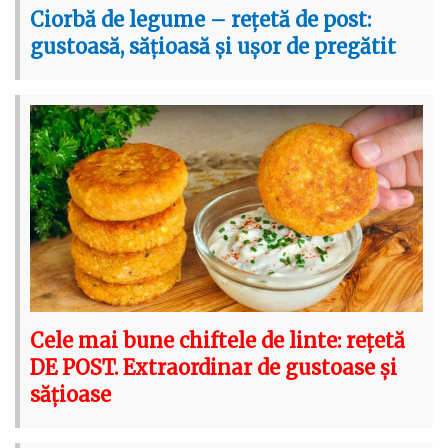
Ciorbă de legume – rețetă de post:
gustoasă, sățioasă și ușor de pregătit
Cele mai bune chiftele de linte: rețetă
DE POST. Extraordinar de gustoase și
sățioase