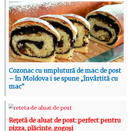
Cozonac cu umplutură de mac: de post
– în Moldova i se spune „învârtită cu
mac”
Rețetă de aluat de post: perfect pentru
pizza, plăcinte, gogoși