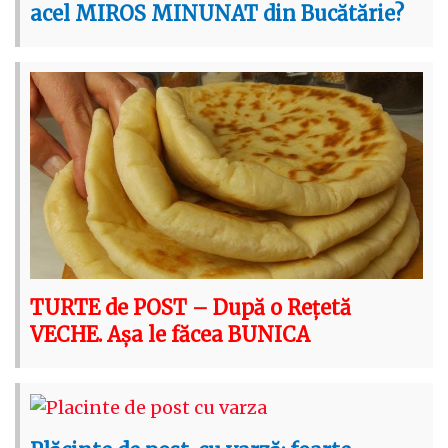
acel MIROS MINUNAT din Bucătărie?
TURTE de POST – După o Rețetă
VECHE. Așa le făcea BUNICA