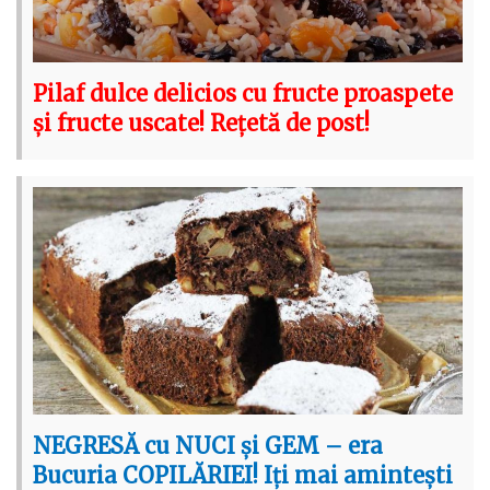
Pilaf dulce delicios cu fructe proaspete
și fructe uscate! Rețetă de post!
NEGRESĂ cu NUCI și GEM – era
Bucuria COPILĂRIEI! Iți mai amintești