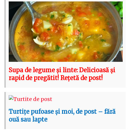
Supa de legume și linte: Delicioasă și
rapid de pregătit! Rețetă de post!
Turtițe pufoase și moi, de post – fără
ouă sau lapte