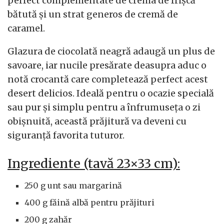
perfect complementate de crema de frișcă
bătută și un strat generos de cremă de
caramel.
Glazura de ciocolată neagră adaugă un plus de
savoare, iar nucile presărate deasupra aduc o
notă crocantă care completează perfect acest
desert delicios. Ideală pentru o ocazie specială
sau pur și simplu pentru a înfrumuseța o zi
obișnuită, această prăjitură va deveni cu
siguranță favorita tuturor.
Ingrediente (tavă 23×33 cm):
250 g unt sau margarină
400 g făină albă pentru prăjituri
200 g zahăr