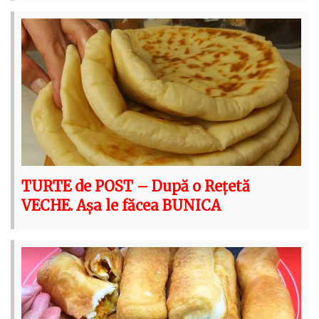
TURTE de POST – După o Rețetă
VECHE. Așa le făcea BUNICA