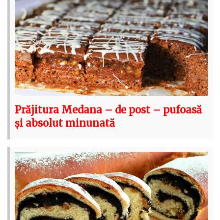
Prăjitura Medana – de post – pufoasă
și absolut minunată