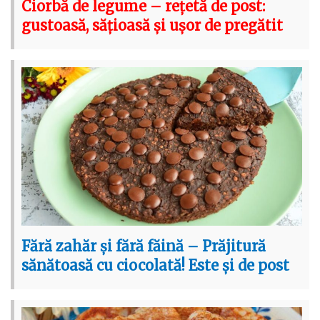
Ciorbă de legume – rețetă de post:
gustoasă, sățioasă și ușor de pregătit
Fără zahăr și fără făină – Prăjitură
sănătoasă cu ciocolată! Este și de post