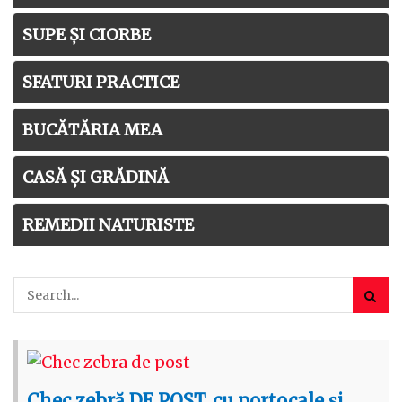
SUPE ȘI CIORBE
SFATURI PRACTICE
BUCĂTĂRIA MEA
CASĂ ȘI GRĂDINĂ
REMEDII NATURISTE
Chec zebră DE POST, cu portocale și