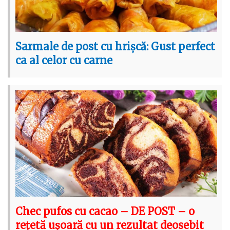
Sarmale de post cu hrișcă: Gust perfect
ca al celor cu carne
Chec pufos cu cacao – DE POST – o
rețetă ușoară cu un rezultat deosebit