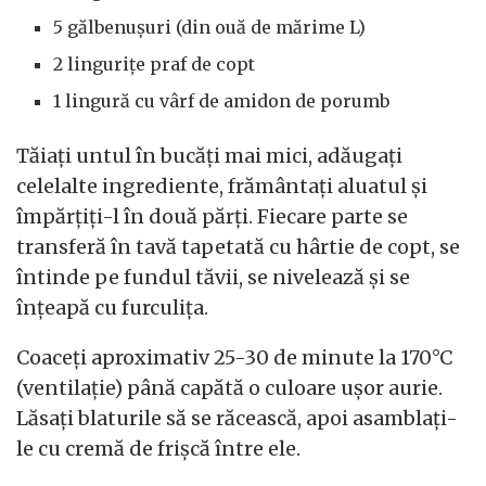
5 gălbenușuri (din ouă de mărime L)
2 lingurițe praf de copt
1 lingură cu vârf de amidon de porumb
Tăiați untul în bucăți mai mici, adăugați
celelalte ingrediente, frământați aluatul și
împărțiți-l în două părți. Fiecare parte se
transferă în tavă tapetată cu hârtie de copt, se
întinde pe fundul tăvii, se nivelează și se
înțeapă cu furculița.
Coaceți aproximativ 25-30 de minute la 170°C
(ventilație) până capătă o culoare ușor aurie.
Lăsați blaturile să se răcească, apoi asamblați-
le cu cremă de frișcă între ele.