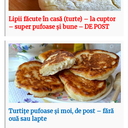
Lipii făcute în casă (turte) – la cuptor
– super pufoase și bune – DE POST
Turtițe pufoase și moi, de post – fără
ouă sau lapte