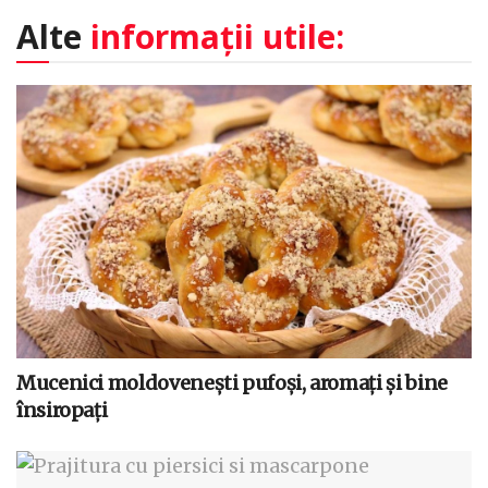
Alte
informații utile:
Mucenici moldovenești pufoși, aromați și bine
însiropați