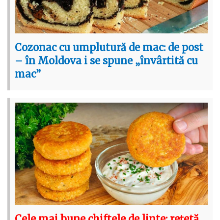
Cozonac cu umplutură de mac: de post
– în Moldova i se spune „învârtită cu
mac”
Cele mai bune chiftele de linte: rețetă