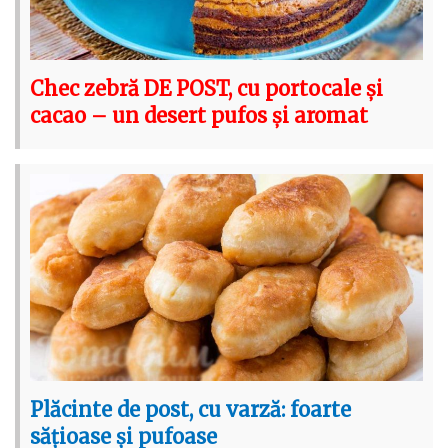
Chec zebră DE POST, cu portocale și
cacao – un desert pufos și aromat
Plăcinte de post, cu varză: foarte
sățioase și pufoase