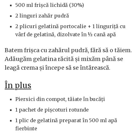
500 ml frișcă lichidă (30%)
2 linguri zahăr pudră
2 plicuri gelatină portocalie + 1 linguriță cu
vârf de gelatină, dizolvate în ½ cană apă
Batem frișca cu zahărul pudră, fără să o tăiem.
Adăugăm gelatina răcită și mixăm până se
leagă crema și începe să se întărească.
În plus
Piersici din compot, tăiate în bucăți
1 pachet de pișcoturi rotunde
1 plic de gelatină preparat în 500 ml apă
fierbinte