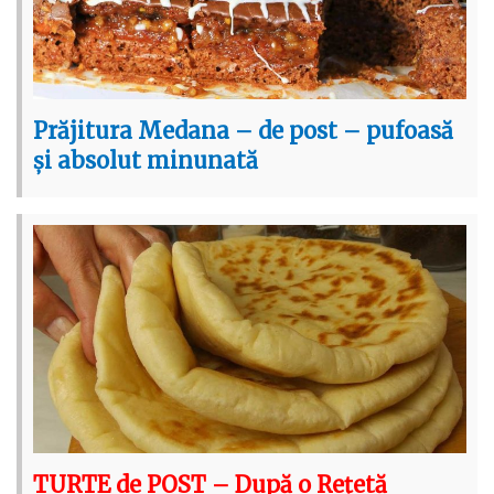
Prăjitura Medana – de post – pufoasă
și absolut minunată
TURTE de POST – După o Rețetă