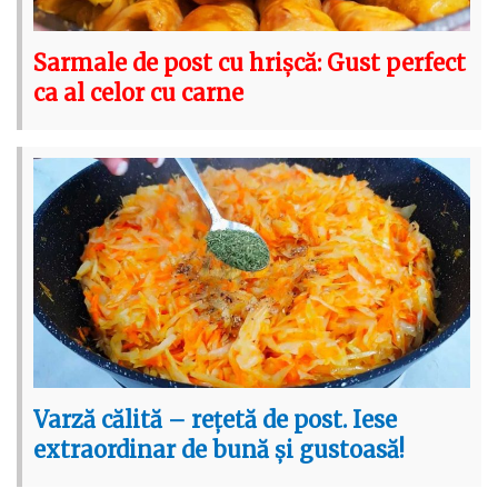
Sarmale de post cu hrișcă: Gust perfect
ca al celor cu carne
Varză călită – rețetă de post. Iese
extraordinar de bună și gustoasă!