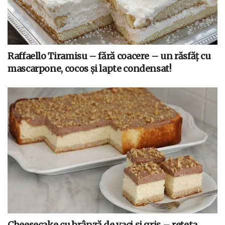
Raffaello Tiramisu – fără coacere – un răsfăț cu
mascarpone, cocos și lapte condensat!
Cheesecake cu brânză de vaci și griș – rețeta