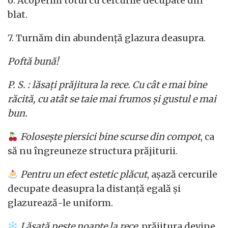
6. Acoperim totul cu cercurile decupate din
blat.
7. Turnăm din abundență glazura deasupra.
Poftă bună!
P. S. : lăsați prăjitura la rece. Cu cât e mai bine
răcită, cu atât se taie mai frumos și gustul e mai
bun.
Folosește piersici bine scurse din compot
, ca
să nu îngreuneze structura prăjiturii.
Pentru un efect estetic plăcut
, așază cercurile
decupate deasupra la distanță egală și
glazurează-le uniform.
Lăsată peste noapte la rece
, prăjitura devine