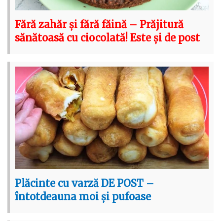
Fără zahăr și fără făină – Prăjitură
sănătoasă cu ciocolată! Este și de post
Plăcinte cu varză DE POST –
întotdeauna moi și pufoase