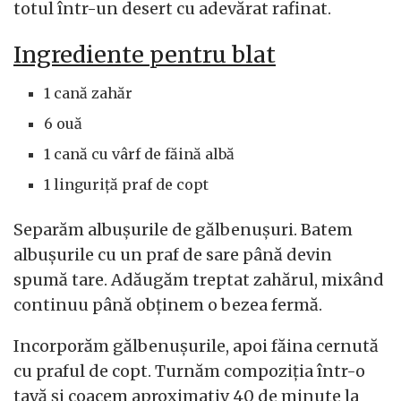
totul într-un desert cu adevărat rafinat.
Ingrediente pentru blat
1 cană zahăr
6 ouă
1 cană cu vârf de făină albă
1 linguriță praf de copt
Separăm albușurile de gălbenușuri. Batem
albușurile cu un praf de sare până devin
spumă tare. Adăugăm treptat zahărul, mixând
continuu până obținem o bezea fermă.
Incorporăm gălbenușurile, apoi făina cernută
cu praful de copt. Turnăm compoziția într-o
tavă și coacem aproximativ 40 de minute la