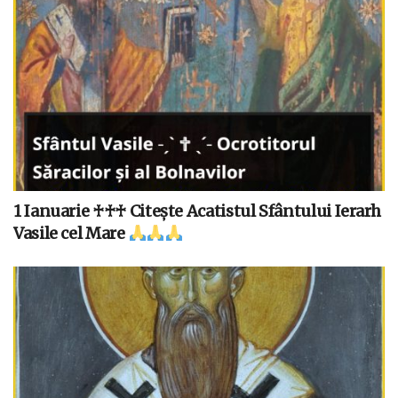
1 Ianuarie ♰♰♰ Citește Acatistul Sfântului Ierarh
Vasile cel Mare