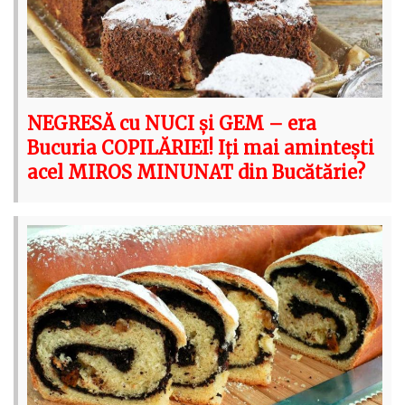
NEGRESĂ cu NUCI și GEM – era
Bucuria COPILĂRIEI! Iți mai amintești
acel MIROS MINUNAT din Bucătărie?