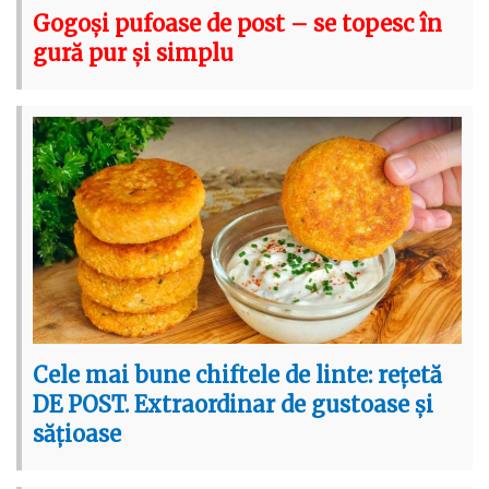
Gogoși pufoase de post – se topesc în
gură pur și simplu
Cele mai bune chiftele de linte: rețetă
DE POST. Extraordinar de gustoase și
sățioase