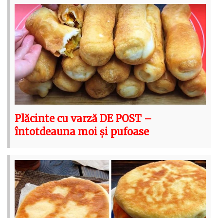
Plăcinte cu varză DE POST –
întotdeauna moi și pufoase