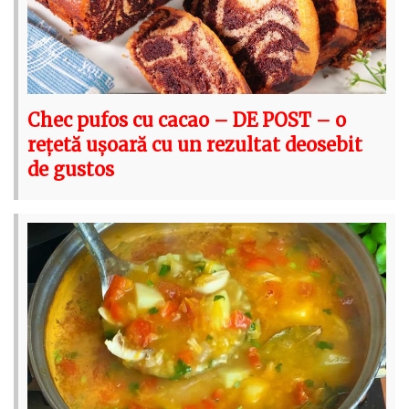
Chec pufos cu cacao – DE POST – o
rețetă ușoară cu un rezultat deosebit
de gustos