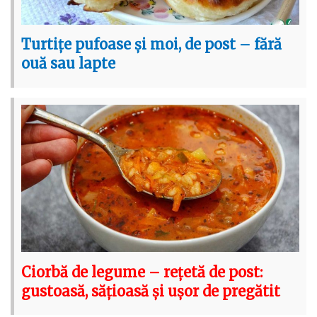
Turtițe pufoase și moi, de post – fără
ouă sau lapte
Ciorbă de legume – rețetă de post:
gustoasă, sățioasă și ușor de pregătit