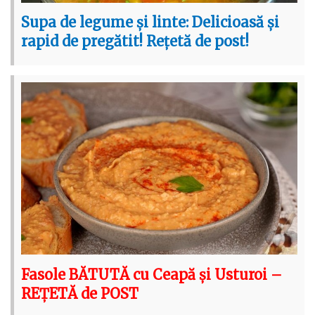
Supa de legume și linte: Delicioasă și
rapid de pregătit! Rețetă de post!
Fasole BĂTUTĂ cu Ceapă și Usturoi –
REȚETĂ de POST