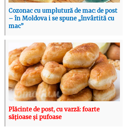
Cozonac cu umplutură de mac: de post
– în Moldova i se spune „învârtită cu
mac”
Plăcinte de post, cu varză: foarte
sățioase și pufoase