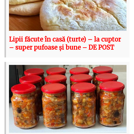
Lipii făcute în casă (turte) – la cuptor
– super pufoase și bune – DE POST