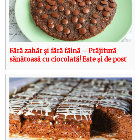
Fără zahăr și fără făină – Prăjitură
sănătoasă cu ciocolată! Este și de post