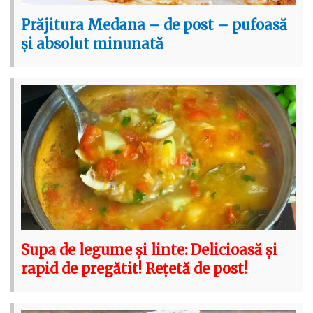
Prăjitura Medana – de post – pufoasă
și absolut minunată
Supa de legume și linte: Delicioasă și
rapid de pregătit! Rețetă de post!