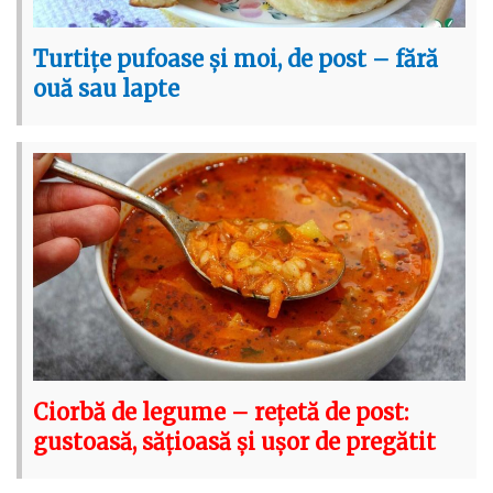
Turtițe pufoase și moi, de post – fără
ouă sau lapte
Ciorbă de legume – rețetă de post:
gustoasă, sățioasă și ușor de pregătit