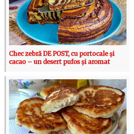
Chec zebră DE POST, cu portocale și
cacao – un desert pufos și aromat