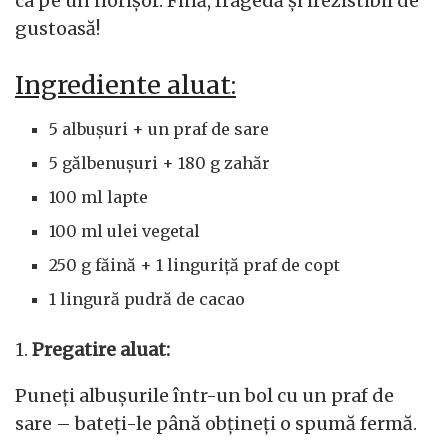
ca pe un norișor. Fină, fragedă și irezistibil de
gustoasă!
Ingrediente aluat:
5 albușuri + un praf de sare
5 gălbenușuri + 180 g zahăr
100 ml lapte
100 ml ulei vegetal
250 g făină + 1 linguriță praf de copt
1 lingură pudră de cacao
1.
Pregatire aluat:
Puneți albușurile într-un bol cu un praf de
sare – bateți-le până obțineți o spumă fermă.