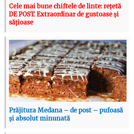
Cele mai bune chiftele de linte: rețetă
DE POST. Extraordinar de gustoase și
sățioase
Prăjitura Medana – de post – pufoasă
și absolut minunată