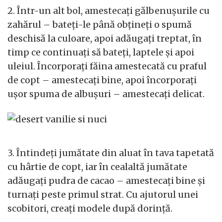
2. Într-un alt bol, amestecați gălbenușurile cu
zahărul – bateți-le până obțineți o spumă
deschisă la culoare, apoi adăugați treptat, în
timp ce continuați să bateți, laptele și apoi
uleiul. Încorporați făina amestecată cu praful
de copt – amestecați bine, apoi încorporați
ușor spuma de albușuri – amestecați delicat.
3. Întindeți jumătate din aluat în tava tapetată
cu hârtie de copt, iar în cealaltă jumătate
adăugați pudra de cacao – amestecați bine și
turnați peste primul strat. Cu ajutorul unei
scobitori, creați modele după dorință.