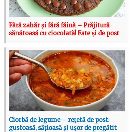
Fără zahăr și fără făină – Prăjitură
sănătoasă cu ciocolată! Este și de post
Ciorbă de legume – rețetă de post:
gustoasă, sățioasă și ușor de pregătit