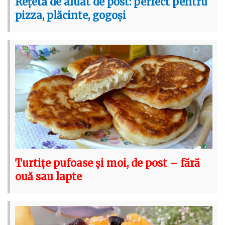
Rețetă de aluat de post: perfect pentru
pizza, plăcinte, gogoși
Turtițe pufoase și moi, de post – fără
ouă sau lapte