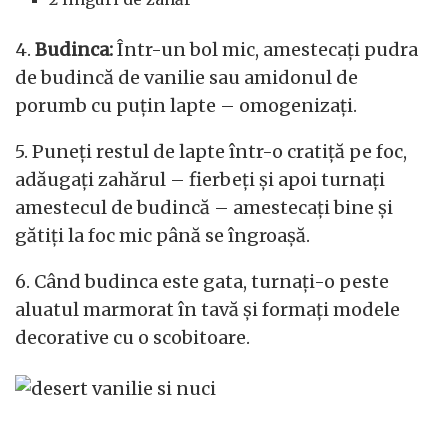
4.
Budinca:
Într-un bol mic, amestecați pudra
de budincă de vanilie sau amidonul de
porumb cu puțin lapte – omogenizați.
5. Puneți restul de lapte într-o cratiță pe foc,
adăugați zahărul – fierbeți și apoi turnați
amestecul de budincă – amestecați bine și
gătiți la foc mic până se îngroașă.
6. Când budinca este gata, turnați-o peste
aluatul marmorat în tavă și formați modele
decorative cu o scobitoare.