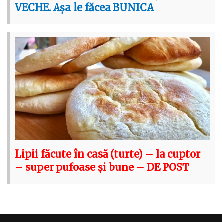
VECHE. Așa le făcea BUNICA
Lipii făcute în casă (turte) – la cuptor
– super pufoase și bune – DE POST