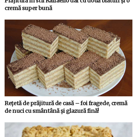
Prăjitură în stil Raffaello dar cu două blaturi și o
cremă super bună
Rețetă de prăjitură de casă – foi fragede, cremă
de nuci cu smântână și glazură fină!