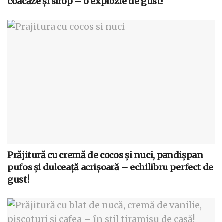
coacăze și sirop – o explozie de gust!
Prăjitură cu cremă de cocos și nuci, pandișpan
pufos și dulceață acrișoară – echilibru perfect de
gust!