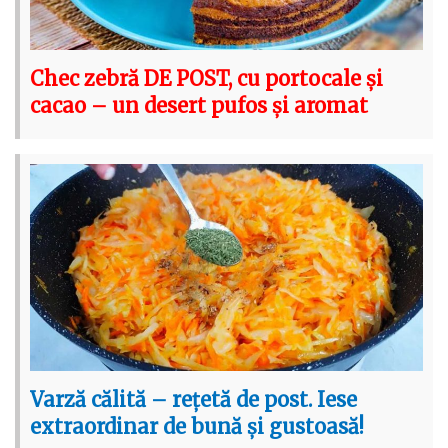
Chec zebră DE POST, cu portocale și
cacao – un desert pufos și aromat
Varză călită – rețetă de post. Iese
extraordinar de bună și gustoasă!