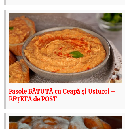
Fasole BĂTUTĂ cu Ceapă și Usturoi –
REȚETĂ de POST