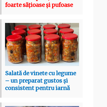
foarte sățioase și pufoase
Salată de vinete cu legume
– un preparat gustos și
consistent pentru iarnă