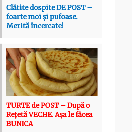
Clătite dospite DE POST –
foarte moi și pufoase.
Merită încercate!
TURTE de POST – După o
Rețetă VECHE. Așa le făcea
BUNICA