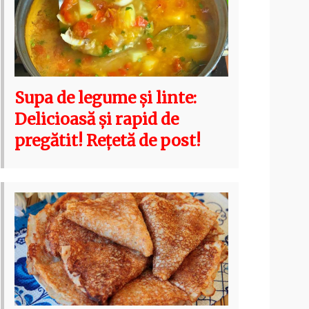
Supa de legume și linte:
Delicioasă și rapid de
pregătit! Rețetă de post!