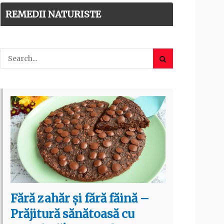
REMEDII NATURISTE
Fără zahăr și fără făină –
Prăjitură sănătoasă cu