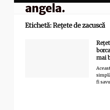
angela.
Etichetă:
Rețete de zacuscă
Rețet
borca
mai 
Aceast
simplă
fi savu