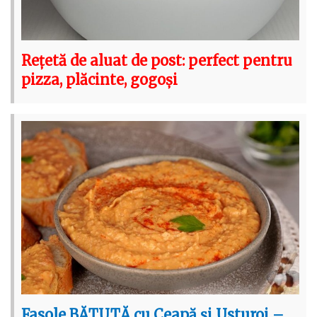
Rețetă de aluat de post: perfect pentru
pizza, plăcinte, gogoși
Fasole BĂTUTĂ cu Ceapă și Usturoi –