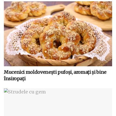
Mucenici moldovenești pufoși, aromați și bine
însiropați