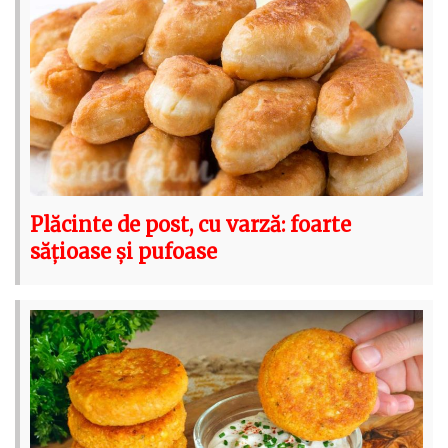
Plăcinte de post, cu varză: foarte
sățioase și pufoase