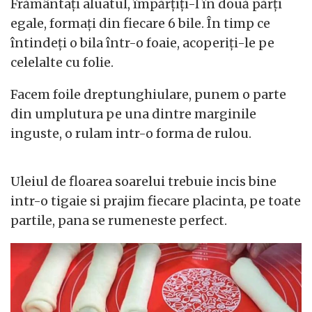
Frământați aluatul, împărțiți-l în două părți
egale, formați din fiecare 6 bile. În timp ce
întindeți o bila într-o foaie, acoperiți-le pe
celelalte cu folie.
Facem foile dreptunghiulare, punem o parte
din umplutura pe una dintre marginile
inguste, o rulam intr-o forma de rulou.
Uleiul de floarea soarelui trebuie incis bine
intr-o tigaie si prajim fiecare placinta, pe toate
partile, pana se rumeneste perfect.