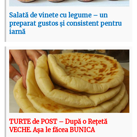
Salată de vinete cu legume – un
preparat gustos și consistent pentru
iarnă
TURTE de POST – După o Rețetă
VECHE. Așa le făcea BUNICA