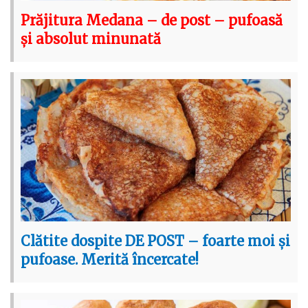
Prăjitura Medana – de post – pufoasă
și absolut minunată
Clătite dospite DE POST – foarte moi și
pufoase. Merită încercate!