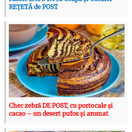
REȚETĂ de POST
Chec zebră DE POST, cu portocale și
cacao – un desert pufos și aromat