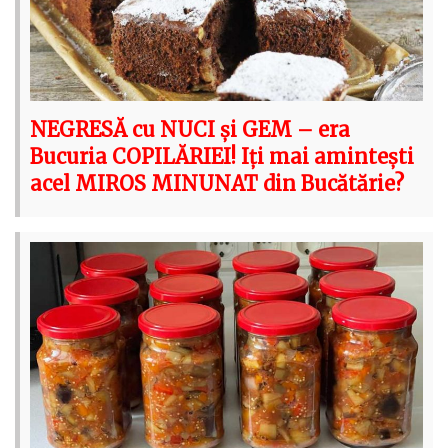
NEGRESĂ cu NUCI și GEM – era
Bucuria COPILĂRIEI! Iți mai amintești
acel MIROS MINUNAT din Bucătărie?