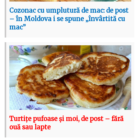
Cozonac cu umplutură de mac: de post
– în Moldova i se spune „învârtită cu
mac”
Turtițe pufoase și moi, de post – fără
ouă sau lapte