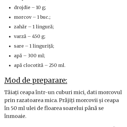
drojdie – 10 g;
morcov – 1 buc.;
zahăr – 1 lingură;
varză – 450 g;
sare – 1 linguriță;
apă – 300 ml;
apă clocotită – 250 ml.
Mod de preparare:
Tăiați ceapa într-un cuburi mici, dati morcovul
prin razatoarea mica. Prăjiți morcovii și ceapa
în 50 ml ulei de floarea soarelui până se
înmoaie.