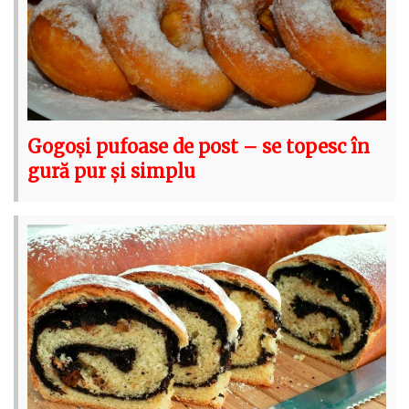
Gogoși pufoase de post – se topesc în
gură pur și simplu