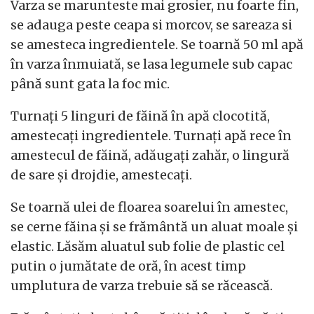
Varza se marunteste mai grosier, nu foarte fin,
se adauga peste ceapa si morcov, se sareaza si
se amesteca ingredientele. Se toarnă 50 ml apă
în varza înmuiată, se lasa legumele sub capac
până sunt gata la foc mic.
Turnați 5 linguri de făină în apă clocotită,
amestecați ingredientele. Turnați apă rece în
amestecul de făină, adăugați zahăr, o lingură
de sare și drojdie, amestecați.
Se toarnă ulei de floarea soarelui în amestec,
se cerne făina și se frământă un aluat moale și
elastic. Lăsăm aluatul sub folie de plastic cel
putin o jumătate de oră, în acest timp
umplutura de varza trebuie să se răcească.