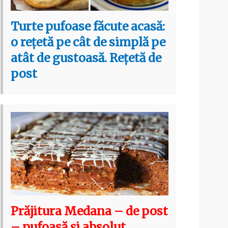
Turte pufoase făcute acasă:
o rețetă pe cât de simplă pe
atât de gustoasă. Rețetă de
post
Prăjitura Medana – de post
– pufoasă și absolut