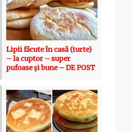
Lipii făcute în casă (turte)
– la cuptor – super
pufoase și bune – DE POST