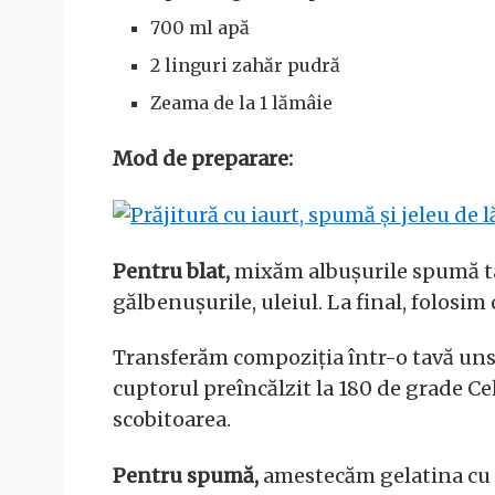
700 ml apă
2 linguri zahăr pudră
Zeama de la 1 lămâie
Mod de preparare:
Pentru blat,
mixăm albușurile spumă ta
gălbenușurile, uleiul. La final, folosim
Transferăm compoziția într-o tavă unsă
cuptorul preîncălzit la 180 de grade Ce
scobitoarea.
Pentru spumă,
amestecăm gelatina cu z