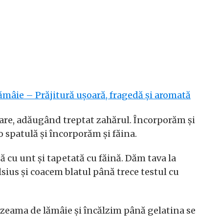
re, adăugând treptat zahărul. Încorporăm și
 o spatulă și încorporăm și făina.
 cu unt și tapetată cu făină. Dăm tava la
lsius și coacem blatul până trece testul cu
eama de lămâie și încălzim până gelatina se