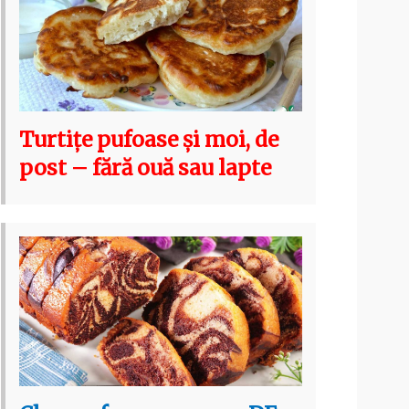
Turtițe pufoase și moi, de
post – fără ouă sau lapte