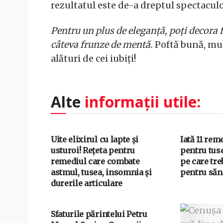
rezultatul este de-a dreptul spectaculo
Pentru un plus de eleganță, poți decora f
câteva frunze de mentă.
Poftă bună, mult
alături de cei iubiți!
Alte
informații utile:
Uite elixirul cu lapte și
Iată 11 rem
usturoi! Rețeta pentru
pentru tus
remediul care combate
pe care tre
astmul, tusea, insomnia și
pentru sănă
durerile articulare
Sfaturile părintelui Petru