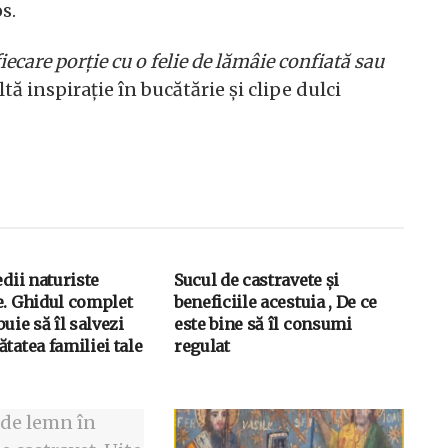
s.
iecare porție cu o felie de lămâie confiată sau
ă inspirație în bucătărie și clipe dulci
edii naturiste
Sucul de castravete și
e. Ghidul complet
beneficiile acestuia , De ce
buie să îl salvezi
este bine să îl consumi
tatea familiei tale
regulat