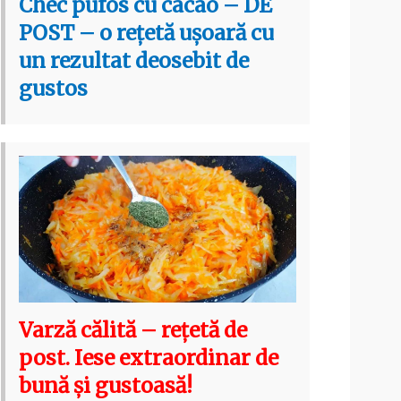
Chec pufos cu cacao – DE
POST – o rețetă ușoară cu
un rezultat deosebit de
gustos
Varză călită – rețetă de
post. Iese extraordinar de
bună și gustoasă!