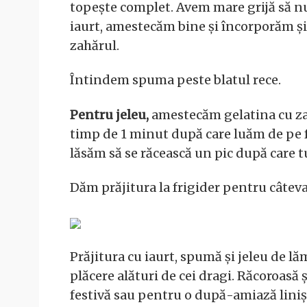
topește complet. Avem mare grijă să n
iaurt, amestecăm bine și încorporăm ș
zahărul.
Întindem spuma peste blatul rece.
Pentru jeleu,
amestecăm gelatina cu za
timp de 1 minut după care luăm de pe
lăsăm să se răcească un pic după care 
Dăm prăjitura la frigider pentru câteva
Prăjitura cu iaurt, spumă și jeleu de lă
plăcere alături de cei dragi. Răcoroasă 
festivă sau pentru o după-amiază linișt