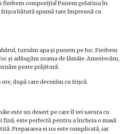
u fierbem compoziția! Punem gelatina în
i frișca bătută spumă tare împreună cu
hărul, turnăm apa și punem pe foc. Fierbem
 foc și adăugăm zeama de lămâie. Amestecăm,
turnăm peste prăjitură.
 ore, după care decorăm cu frișcă.
mâie este un desert pe care îl vei savura cu
și fină, este perfectă pentru a încheia o masă
ită. Prepararea ei nu este complicată, iar