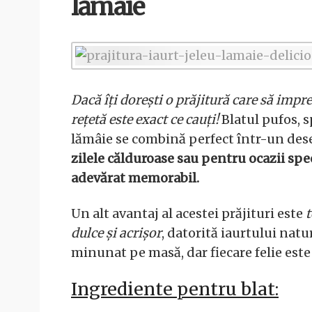
lămâie
Dacă îți dorești o prăjitură care să impr
rețetă este exact ce cauți!
Blatul pufos, s
lămâie se combină perfect într-un deser
zilele călduroase sau pentru ocazii spec
adevărat memorabil.
Un alt avantaj al acestei prăjituri este
t
dulce și acrișor
, datorită iaurtului natu
minunat pe masă, dar fiecare felie este o
Ingrediente pentru blat: