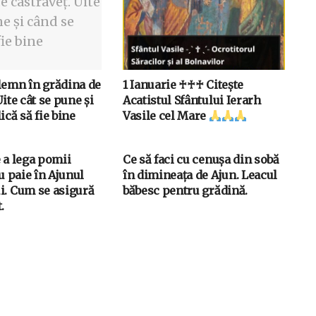
lemn în grădina de
1 Ianuarie ♰♰♰ Citește
Uite cât se pune și
Acatistul Sfântului Ierarh
ică să fie bine
Vasile cel Mare
 a lega pomii
Ce să faci cu cenușa din sobă
cu paie în Ajunul
în dimineața de Ajun. Leacul
i. Cum se asigură
băbesc pentru grădină.
.