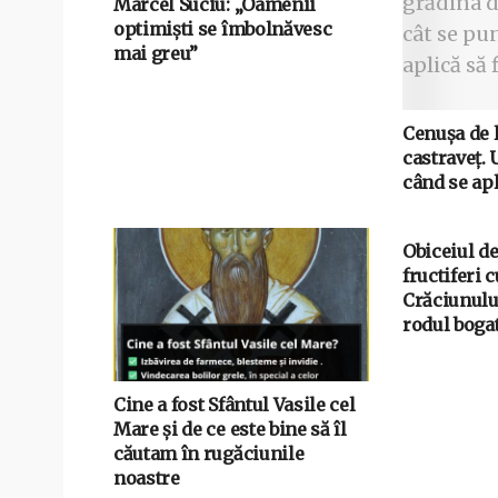
Marcel Suciu: „Oamenii
optimiști se îmbolnăvesc
mai greu”
Cenușa de 
castraveț. 
când se apl
Obiceiul de
fructiferi 
Crăciunulu
rodul bogat
Cine a fost Sfântul Vasile cel
Mare și de ce este bine să îl
căutam în rugăciunile
noastre