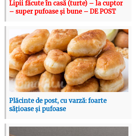
Lipii făcute în casă (turte) – la cuptor
– super pufoase și bune – DE POST
Plăcinte de post, cu varză: foarte
sățioase și pufoase