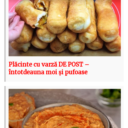
Plăcinte cu varză DE POST –
întotdeauna moi și pufoase