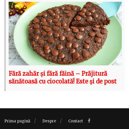
Fără zahăr și fără făină – Prăjitură
sănătoasă cu ciocolată! Este și de post
Prima pagină
Despre
Contact