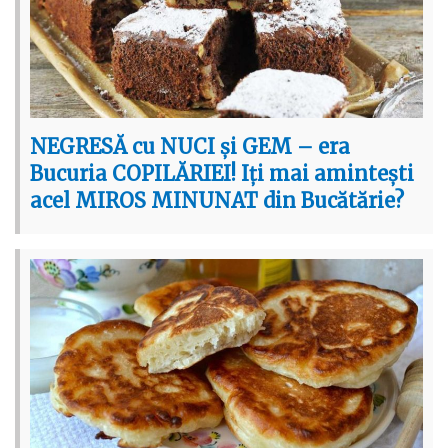
NEGRESĂ cu NUCI și GEM – era
Bucuria COPILĂRIEI! Iți mai amintești
acel MIROS MINUNAT din Bucătărie?