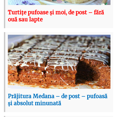
Turtițe pufoase și moi, de post – fără
ouă sau lapte
Prăjitura Medana – de post – pufoasă
și absolut minunată