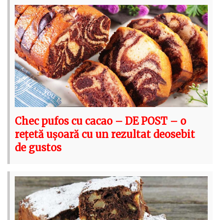
Chec pufos cu cacao – DE POST – o
rețetă ușoară cu un rezultat deosebit
de gustos