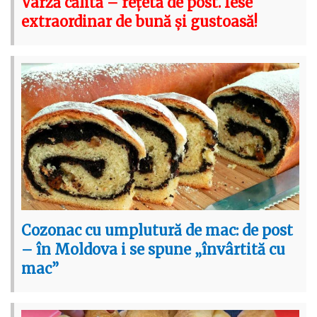
Varză călită – rețetă de post. Iese
extraordinar de bună și gustoasă!
Cozonac cu umplutură de mac: de post
– în Moldova i se spune „învârtită cu
mac”