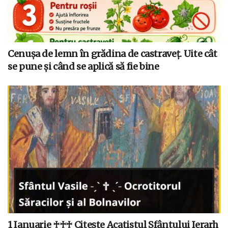
Cenușa de lemn în grădina de castraveț. Uite cât
se pune și când se aplică să fie bine
1 Ianuarie ♰♰♰ Citește Acatistul Sfântului Ierarh