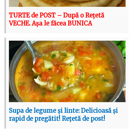
TURTE de POST – După o Rețetă
VECHE. Așa le făcea BUNICA
Supa de legume și linte: Delicioasă și
rapid de pregătit! Rețetă de post!