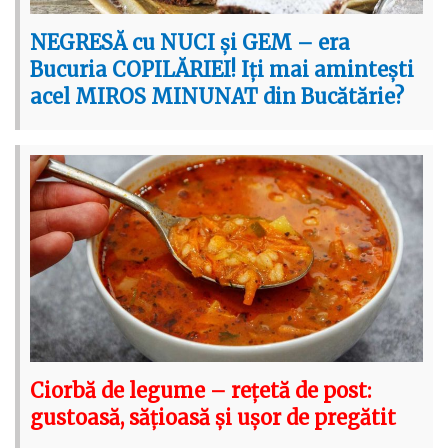
NEGRESĂ cu NUCI și GEM – era
Bucuria COPILĂRIEI! Iți mai amintești
acel MIROS MINUNAT din Bucătărie?
Ciorbă de legume – rețetă de post:
gustoasă, sățioasă și ușor de pregătit