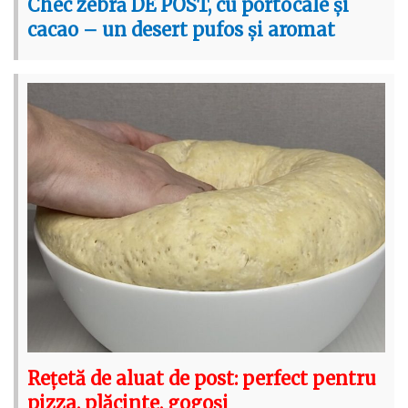
Chec zebră DE POST, cu portocale și
cacao – un desert pufos și aromat
Rețetă de aluat de post: perfect pentru
pizza, plăcinte, gogoși