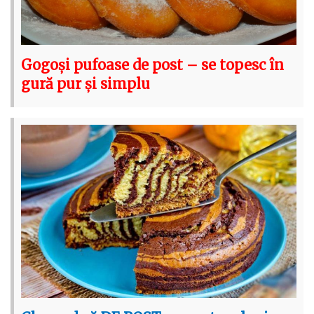
Gogoși pufoase de post – se topesc în
gură pur și simplu