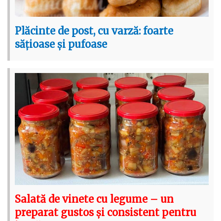
Plăcinte de post, cu varză: foarte
sățioase și pufoase
Salată de vinete cu legume – un
preparat gustos și consistent pentru