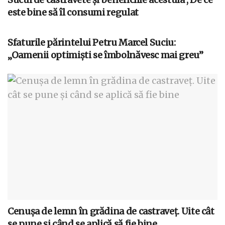
este bine să îl consumi regulat
Sfaturile părintelui Petru Marcel Suciu:
„Oamenii optimiști se îmbolnăvesc mai greu”
Cenușa de lemn în grădina de castraveț. Uite cât
se pune și când se aplică să fie bine