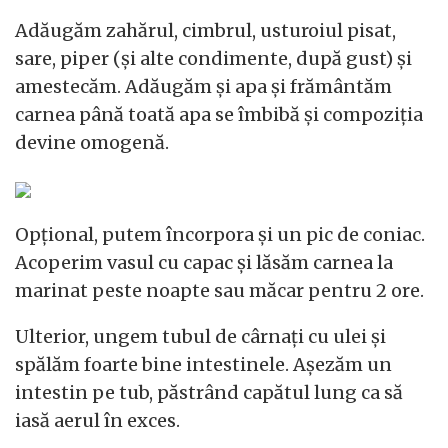
Adăugăm zahărul, cimbrul, usturoiul pisat,
sare, piper (și alte condimente, după gust) și
amestecăm. Adăugăm și apa și frământăm
carnea până toată apa se îmbibă și compoziția
devine omogenă.
Opțional, putem încorpora și un pic de coniac.
Acoperim vasul cu capac și lăsăm carnea la
marinat peste noapte sau măcar pentru 2 ore.
Ulterior, ungem tubul de cârnați cu ulei și
spălăm foarte bine intestinele. Așezăm un
intestin pe tub, păstrând capătul lung ca să
iasă aerul în exces.