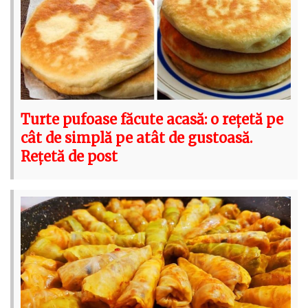
Turte pufoase făcute acasă: o rețetă pe
cât de simplă pe atât de gustoasă.
Rețetă de post