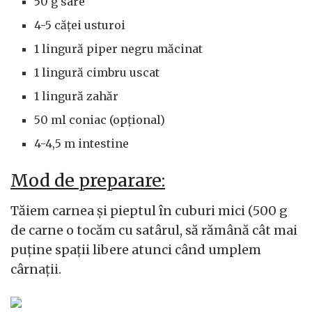
50 g sare
4-5 căței usturoi
1 lingură piper negru măcinat
1 lingură cimbru uscat
1 lingură zahăr
50 ml coniac (opțional)
4-4,5 m intestine
Mod de preparare:
Tăiem carnea și pieptul în cuburi mici (500 g
de carne o tocăm cu satârul, să rămână cât mai
puține spații libere atunci când umplem
cârnații.