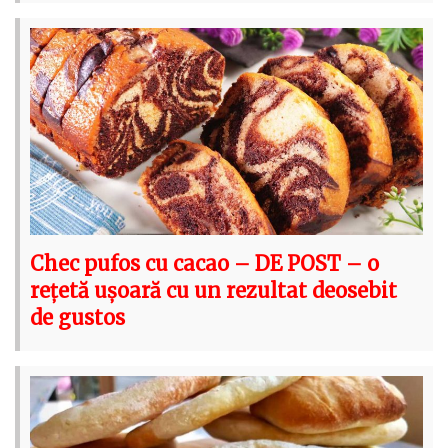
Chec pufos cu cacao – DE POST – o
rețetă ușoară cu un rezultat deosebit
de gustos