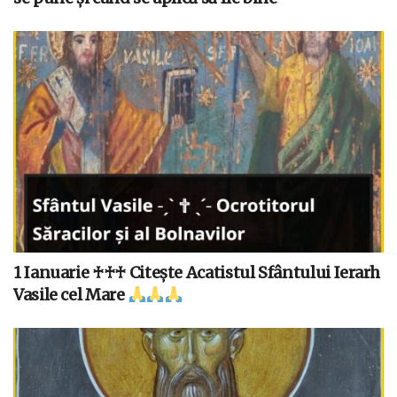
1 Ianuarie ♰♰♰ Citește Acatistul Sfântului Ierarh
Vasile cel Mare