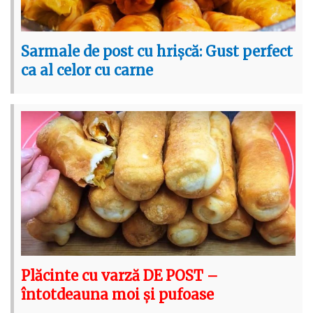
Sarmale de post cu hrișcă: Gust perfect
ca al celor cu carne
Plăcinte cu varză DE POST –
întotdeauna moi și pufoase