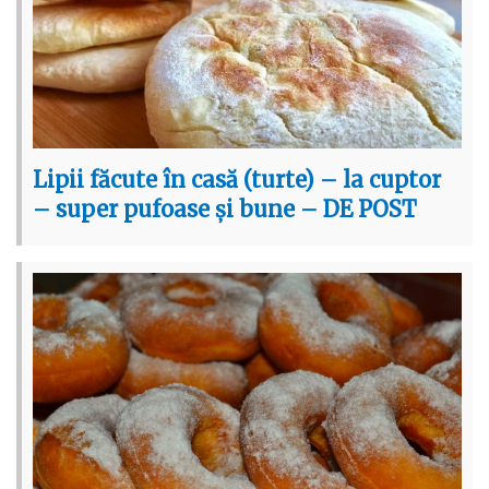
Lipii făcute în casă (turte) – la cuptor
– super pufoase și bune – DE POST