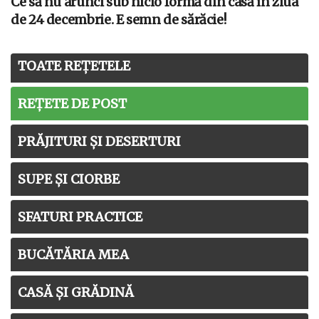
Ce să nu arunci sub nicio formă din casă în ziua
de 24 decembrie. E semn de sărăcie!
TOATE REȚETELE
REȚETE DE POST
PRĂJITURI ȘI DESERTURI
SUPE ȘI CIORBE
SFATURI PRACTICE
BUCĂTĂRIA MEA
CASĂ ȘI GRĂDINĂ