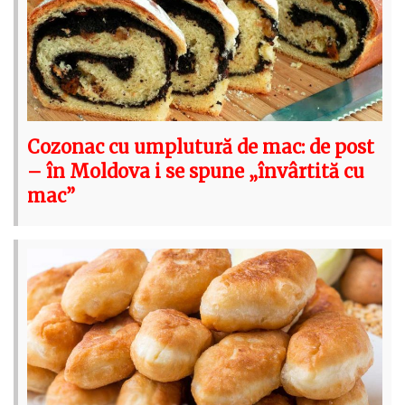
Cozonac cu umplutură de mac: de post
– în Moldova i se spune „învârtită cu
mac”