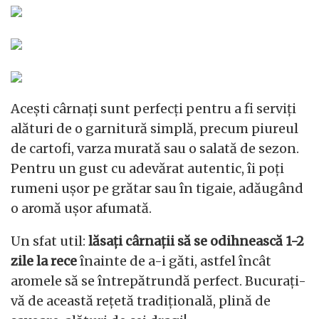
Acești cârnați sunt perfecți pentru a fi serviți
alături de o garnitură simplă, precum piureul
de cartofi, varza murată sau o salată de sezon.
Pentru un gust cu adevărat autentic, îi poți
rumeni ușor pe grătar sau în tigaie, adăugând
o aromă ușor afumată.
Un sfat util:
lăsați cârnații să se odihnească 1-2
zile la rece
înainte de a-i găti, astfel încât
aromele să se întrepătrundă perfect. Bucurați-
vă de această rețetă tradițională, plină de