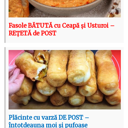
Fasole BĂTUTĂ cu Ceapă și Usturoi –
REȚETĂ de POST
Plăcinte cu varză DE POST –
întotdeauna moi și pufoase