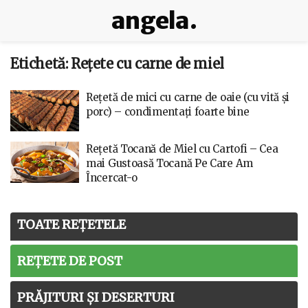
angela.
Etichetă:
Rețete cu carne de miel
Rețetă de mici cu carne de oaie (cu vită și
porc) – condimentați foarte bine
Rețetă Tocană de Miel cu Cartofi – Cea
mai Gustoasă Tocană Pe Care Am
Încercat-o
TOATE REȚETELE
REȚETE DE POST
PRĂJITURI ȘI DESERTURI