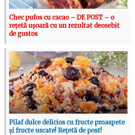
Chec pufos cu cacao – DE POST – o
rețetă ușoară cu un rezultat deosebit
de gustos
Pilaf dulce delicios cu fructe proaspete
și fructe uscate! Rețetă de post!