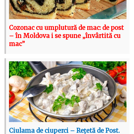
Cozonac cu umplutură de mac: de post
– în Moldova i se spune „învârtită cu
mac”
Ciulama de ciuperci – Rețetă de Post.