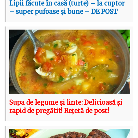
Lipii făcute în casă (turte) – la cuptor
– super pufoase și bune – DE POST
Supa de legume și linte: Delicioasă și
rapid de pregătit! Rețetă de post!