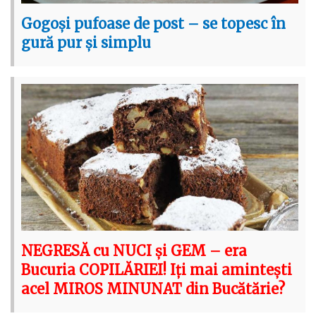
Gogoși pufoase de post – se topesc în
gură pur și simplu
NEGRESĂ cu NUCI și GEM – era
Bucuria COPILĂRIEI! Iți mai amintești
acel MIROS MINUNAT din Bucătărie?