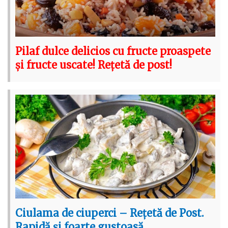
Pilaf dulce delicios cu fructe proaspete
și fructe uscate! Rețetă de post!
Ciulama de ciuperci – Rețetă de Post.
Rapidă și foarte gustoasă