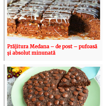
Prăjitura Medana – de post – pufoasă
și absolut minunată