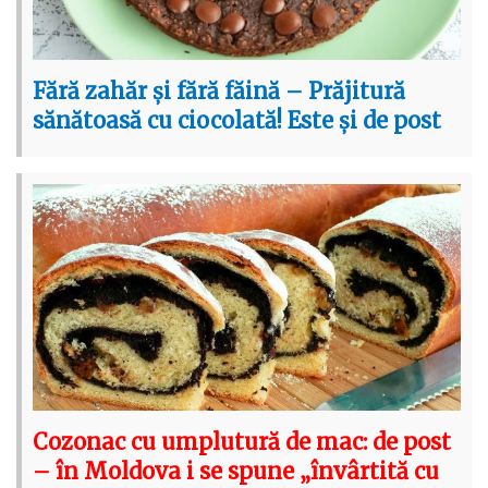
Fără zahăr și fără făină – Prăjitură
sănătoasă cu ciocolată! Este și de post
Cozonac cu umplutură de mac: de post
– în Moldova i se spune „învârtită cu