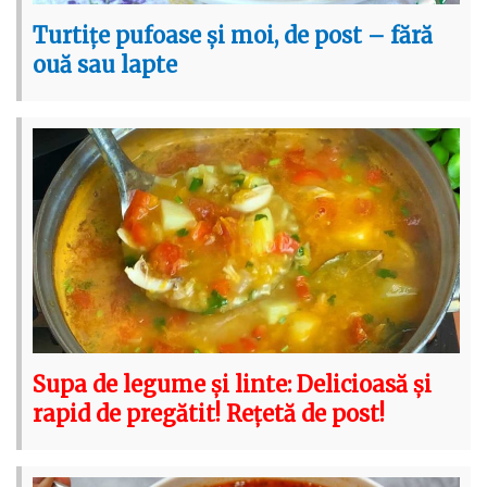
Turtițe pufoase și moi, de post – fără
ouă sau lapte
Supa de legume și linte: Delicioasă și
rapid de pregătit! Rețetă de post!