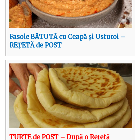
Fasole BĂTUTĂ cu Ceapă și Usturoi –
REȚETĂ de POST
TURTE de POST – După o Rețetă