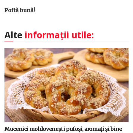
Poftă bună!
Alte
informații utile:
Mucenici moldovenești pufoși, aromați și bine