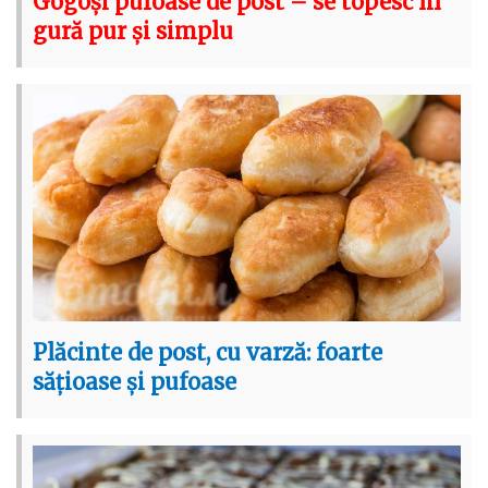
Gogoși pufoase de post – se topesc în
gură pur și simplu
Plăcinte de post, cu varză: foarte
sățioase și pufoase