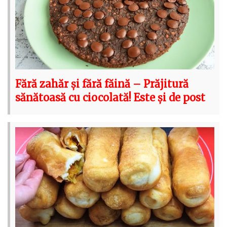
Fără zahăr și fără făină – Prăjitură
sănătoasă cu ciocolată! Este și de post