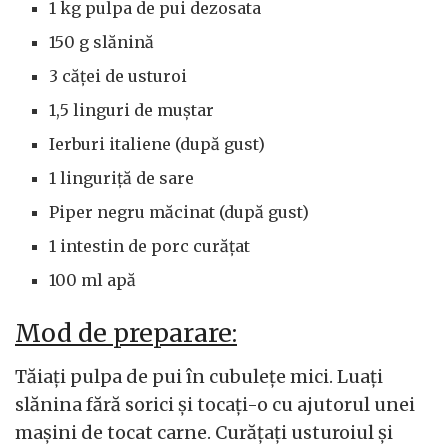
1 kg pulpa de pui dezosata
150 g slănină
3 căței de usturoi
1,5 linguri de muștar
Ierburi italiene (după gust)
1 linguriță de sare
Piper negru măcinat (după gust)
1 intestin de porc curățat
100 ml apă
Mod de preparare:
Tăiați pulpa de pui în cubulețe mici. Luați
slănina fără sorici și tocați-o cu ajutorul unei
mașini de tocat carne. Curățați usturoiul și