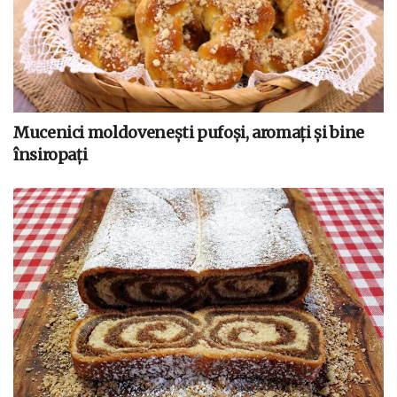
Mucenici moldovenești pufoși, aromați și bine
însiropați