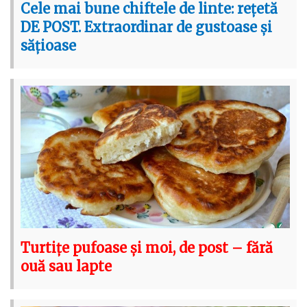
Cele mai bune chiftele de linte: rețetă
DE POST. Extraordinar de gustoase și
sățioase
Turtițe pufoase și moi, de post – fără
ouă sau lapte