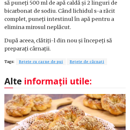
să puneți 500 ml de apă caldă și 2 linguri de
bicarbonat de sodiu. Când lichidul s-a răcit
complet, puneți intestinul în apă pentru a
elimina mirosul neplăcut.
După aceea, clătiți-l din nou și începeți să
preparați cârnații.
Tags:
Rețete cu carne de pui
Rețete de cârnați
Alte
informații utile: