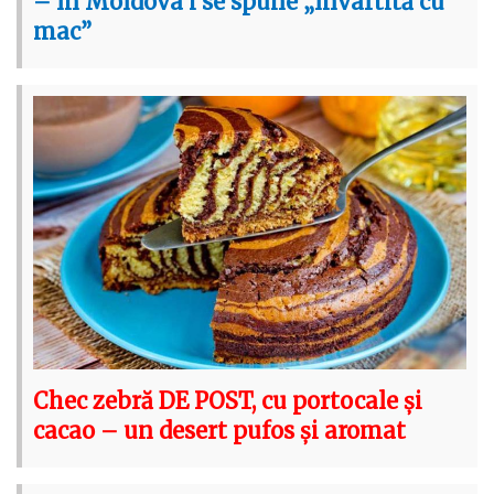
– în Moldova i se spune „învârtită cu
mac”
Chec zebră DE POST, cu portocale și
cacao – un desert pufos și aromat