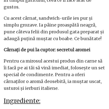
în timpul gătitului, ceea ce îl face atât de
gustos.
Cu acest cârnat, sandwich-urile ies pur și
simplu grozave. Ia pâine proaspătă neagră,
pune câteva felii din produsul gata preparat și
adaugă puțină muștar cu boabe. Ce bunătate!
Cârnați de pui la cuptor: secretul aromei
Pentru ca mirosul acestui produs din carne să
îi facă pe ai tăi să vină imediat, folosește un set
special de condimente. Pentru a oferi
cârnaților o aromă deosebită, ia muștar uscat,
usturoi și ierburi italiene.
Ingrediente: