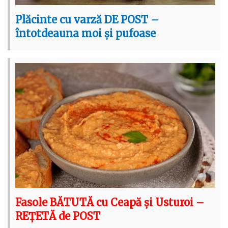
Plăcinte cu varză DE POST –
întotdeauna moi și pufoase
Fasole BĂTUTĂ cu Ceapă și Usturoi –
REȚETĂ de POST