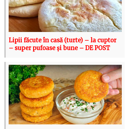
Lipii făcute în casă (turte) – la cuptor
– super pufoase și bune – DE POST