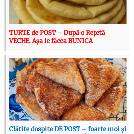
TURTE de POST – După o Rețetă
VECHE. Așa le făcea BUNICA
Clătite dospite DE POST – foarte moi și