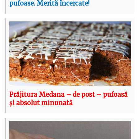
pufoase. Merită încercate!
Prăjitura Medana – de post – pufoasă
și absolut minunată