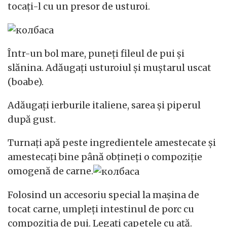
tocați-l cu un presor de usturoi.
Într-un bol mare, puneți fileul de pui și
slănina. Adăugați usturoiul și muștarul uscat
(boabe).
Adăugați ierburile italiene, sarea și piperul
după gust.
Turnați apă peste ingredientele amestecate și
amestecați bine până obțineți o compoziție
omogenă de carne.
Folosind un accesoriu special la mașina de
tocat carne, umpleți intestinul de porc cu
compoziția de pui. Legați capetele cu ață.