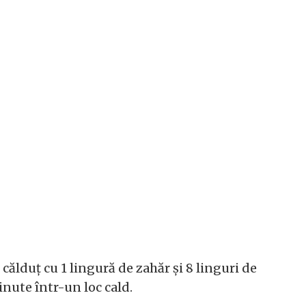
 călduț cu 1 lingură de zahăr și 8 linguri de
nute într-un loc cald.