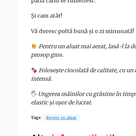
până când se rumenesc.
Și cam atât!
Vă doresc poftă bună și o zi minunată!
Pentru un aluat mai aerat, lasă-l la do
prosop gros.
Folosește ciocolată de calitate, cu un
intensă.
🖐️
Ungerea mâinilor cu grăsime în timpu
elastic și ușor de lucrat.
Tags:
Rețete cu aluat