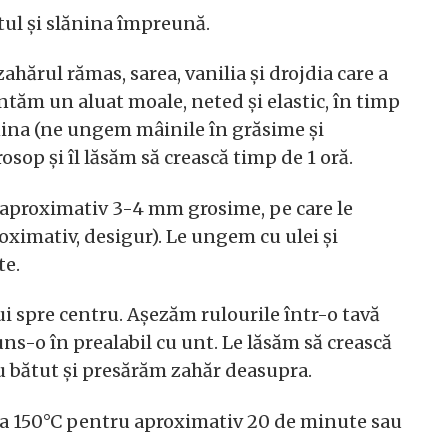
tul și slănina împreună.
ahărul rămas, sarea, vanilia și drojdia care a
tăm un aluat moale, neted și elastic, în timp
ănina (ne ungem mâinile în grăsime și
op și îl lăsăm să crească timp de 1 oră.
 aproximativ 3-4 mm grosime, pe care le
oximativ, desigur). Le ungem cu ulei și
te.
i spre centru. Așezăm rulourile într-o tavă
uns-o în prealabil cu unt. Le lăsăm să crească
u bătut și presărăm zahăr deasupra.
 la 150°C pentru aproximativ 20 de minute sau