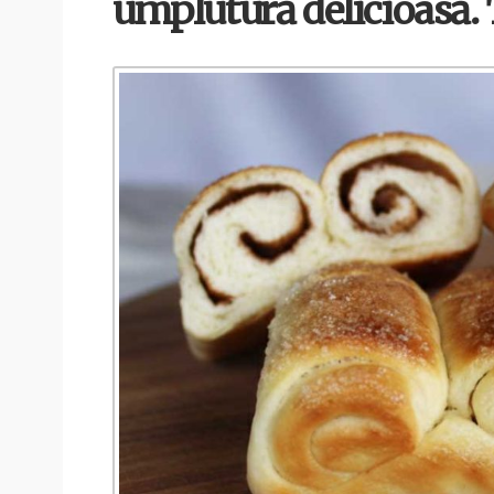
umplutură delicioasă. 