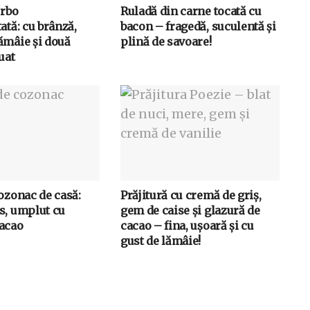
erbo
Ruladă din carne tocată cu
ată: cu brânză,
bacon – fragedă, suculentă și
ămâie și două
plină de savoare!
uat
ozonac de casă:
Prăjitură cu cremă de griș,
s, umplut cu
gem de caise și glazură de
acao
cacao – fina, ușoară și cu
gust de lămâie!