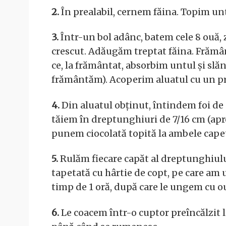
2.
În prealabil, cernem făina. Topim un
3.
Într-un bol adânc, batem cele 8 ouă, z
crescut. Adăugăm treptat făina. Frămân
ce, la frământat, absorbim untul și sl
frământăm). Acoperim aluatul cu un pros
4.
Din aluatul obținut, întindem foi de
tăiem în dreptunghiuri de 7/16 cm (apr
punem ciocolată topită la ambele cape
5.
Rulăm fiecare capăt al dreptunghiulu
tapetată cu hârtie de copt, pe care am 
timp de 1 oră, după care le ungem cu o
6.
Le coacem într-o cuptor preîncălzit