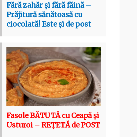
Fără zahăr și fără făină –
Prăjitură sănătoasă cu
ciocolată! Este și de post
Fasole BĂTUTĂ cu Ceapă și
Usturoi – REȚETĂ de POST