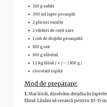
320 g zahăr
300 ml lapte proaspăt
2 plicuri vanilie
2 vârfuri de cuțit sare
1 cub de drojdie proaspătă
100 g unt
100 g slănină
1.2 kg făină / + / – / 100 g /
ciocolată topită
Mod de preparare:
1.
Mai întâi, dizolvăm drojdia în laptele
făină. Lăsăm să crească pentru 10-15 mi