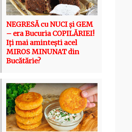
NEGRESĂ cu NUCI și GEM
– era Bucuria COPILĂRIEI!
Iți mai amintești acel
MIROS MINUNAT din
Bucătărie?