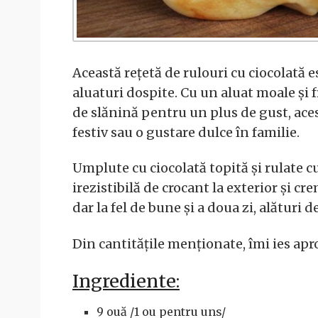
Această rețetă de rulouri cu ciocolată e
aluaturi dospite. Cu un aluat moale și 
de slănină pentru un plus de gust, ace
festiv sau o gustare dulce în familie.
Umplute cu ciocolată topită și rulate c
irezistibilă de crocant la exterior și cr
dar la fel de bune și a doua zi, alături d
Din cantitățile menționate, îmi ies apr
Ingrediente:
9 ouă /1 ou pentru uns/