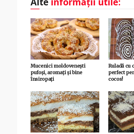
Alte
informații utile:
Mucenici moldovenești
Ruladă cu 
pufoși, aromați și bine
perfect pen
însiropați
cocos!