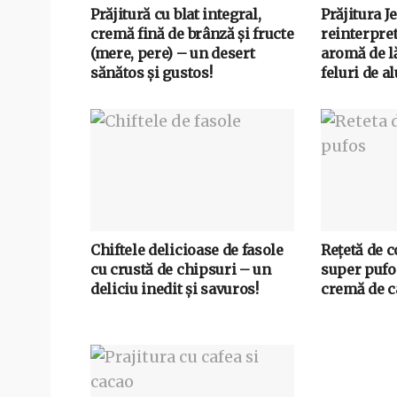
Prăjitură cu blat integral,
Prăjitura J
cremă fină de brânză și fructe
reinterpret
(mere, pere) – un desert
aromă de l
sănătos și gustos!
feluri de al
Chiftele delicioase de fasole
Rețetă de c
cu crustă de chipsuri – un
super pufo
deliciu inedit și savuros!
cremă de c