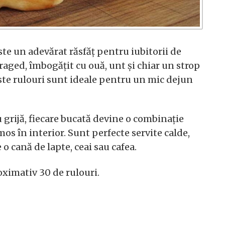
ste un adevărat răsfăț pentru iubitorii de
fraged, îmbogățit cu ouă, unt și chiar un strop
ste rulouri sunt ideale pentru un mic dejun
u grijă, fiecare bucată devine o combinație
emos în interior. Sunt perfecte servite calde,
e o cană de lapte, ceai sau cafea.
oximativ 30 de rulouri.