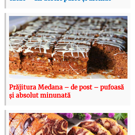
Prăjitura Medana – de post – pufoasă
și absolut minunată