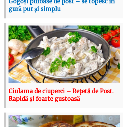
Gogoși pufoase de post – se topesc în
gură pur și simplu
Ciulama de ciuperci – Rețetă de Post.
Rapidă și foarte gustoasă