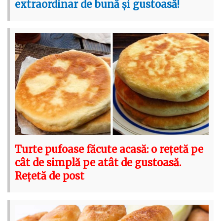
extraordinar de bună și gustoasă!
Turte pufoase făcute acasă: o rețetă pe
cât de simplă pe atât de gustoasă.
Rețetă de post