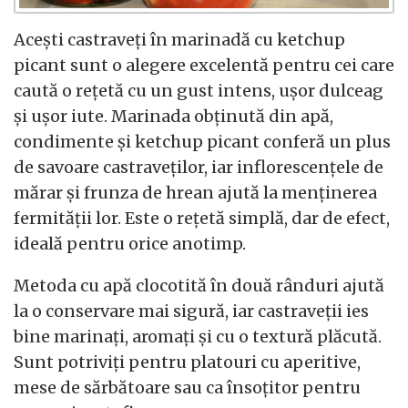
Acești castraveți în marinadă cu ketchup
picant sunt o alegere excelentă pentru cei care
caută o rețetă cu un gust intens, ușor dulceag
și ușor iute. Marinada obținută din apă,
condimente și ketchup picant conferă un plus
de savoare castraveților, iar inflorescențele de
mărar și frunza de hrean ajută la menținerea
fermității lor. Este o rețetă simplă, dar de efect,
ideală pentru orice anotimp.
Metoda cu apă clocotită în două rânduri ajută
la o conservare mai sigură, iar castraveții ies
bine marinați, aromați și cu o textură plăcută.
Sunt potriviți pentru platouri cu aperitive,
mese de sărbătoare sau ca însoțitor pentru