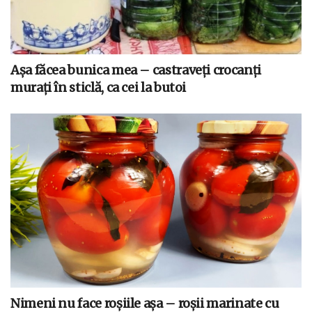
Așa făcea bunica mea – castraveți crocanți
murați în sticlă, ca cei la butoi
Nimeni nu face roșiile așa – roșii marinate cu