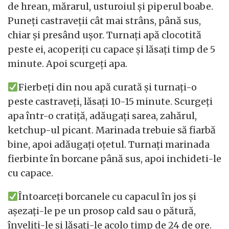
de hrean, mărarul, usturoiul și piperul boabe.
Puneți castraveții cât mai strâns, până sus,
chiar și presând ușor. Turnați apă clocotită
peste ei, acoperiți cu capace și lăsați timp de 5
minute. Apoi scurgeți apa.
Fierbeți din nou apă curată și turnați-o
peste castraveți, lăsați 10-15 minute. Scurgeți
apa într-o cratiță, adăugați sarea, zahărul,
ketchup-ul picant. Marinada trebuie să fiarbă
bine, apoi adăugați oțetul. Turnați marinada
fierbinte în borcane până sus, apoi inchideti-le
cu capace.
Întoarceți borcanele cu capacul în jos și
așezați-le pe un prosop cald sau o pătură,
înveliți-le și lăsați-le acolo timp de 24 de ore.