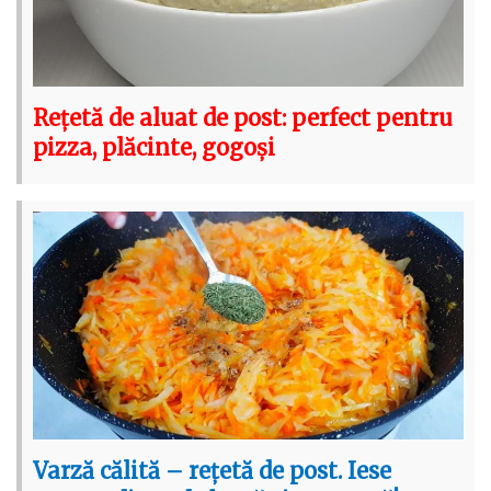
Rețetă de aluat de post: perfect pentru
pizza, plăcinte, gogoși
Varză călită – rețetă de post. Iese