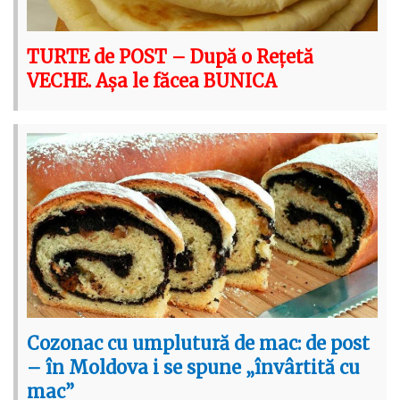
TURTE de POST – După o Rețetă
VECHE. Așa le făcea BUNICA
Cozonac cu umplutură de mac: de post
– în Moldova i se spune „învârtită cu
mac”