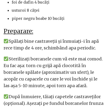
foi de dafin 4 bucăți
usturoi 8 căței
piper negru boabe 10 bucăți
Preparare:
Spălați bine castraveții și înmuiați-i în apă
rece timp de 4 ore, schimbând apa periodic.
Sterilizați borcanele cum vă este mai comod.
Eu fac așa: torn cu grijă apă clocotită în
borcanele spălate (aproximativ un sfert), le
acopăr cu capacele cu care le voi închide și le
las așa 5-10 minute, apoi torn apa afară.
După înmuiere, tăiați capetele castraveților
(opțional). Așezați pe fundul borcanelor frunza