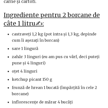
carne și cartofi.
Ingrediente pentru 2 borcane de
câte 1 litru✍️:
castraveți 1,2 kg (pot intra și 1,3 kg, depinde
cum îi așezați în borcan)
sare 1 lingură
zahăr 3 linguri (eu am pus cu vârf, deci puteți
pune și 4 linguri)
oțet 4 linguri
ketchup picant 150 g
frunză de hrean 1 bucată (împărțită în cele 2
borcane)
inflorescențe de mărar 4 bucăți