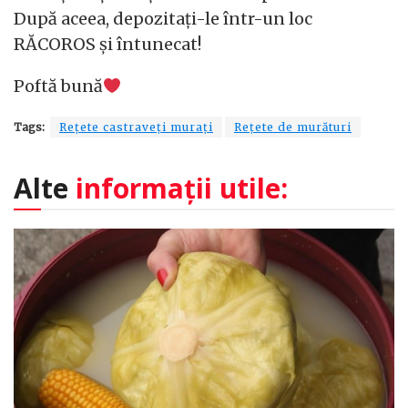
După aceea, depozitați-le într-un loc
RĂCOROS și întunecat!
Poftă bună
Tags:
Rețete castraveți murați
Rețete de murături
Alte
informații utile: