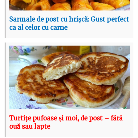
Sarmale de post cu hrișcă: Gust perfect
ca al celor cu carne
Turtițe pufoase și moi, de post – fără
ouă sau lapte