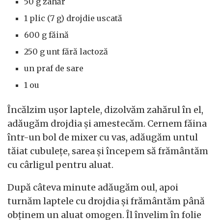
50 g zahăr
1 plic (7 g) drojdie uscată
600 g făină
250 g unt fără lactoză
un praf de sare
1 ou
Încălzim ușor laptele, dizolvăm zahărul în el,
adăugăm drojdia și amestecăm. Cernem făina
într-un bol de mixer cu vas, adăugăm untul
tăiat cubulețe, sarea și începem să frământăm
cu cârligul pentru aluat.
După câteva minute adăugăm oul, apoi
turnăm laptele cu drojdia și frământăm până
obținem un aluat omogen. Îl învelim în folie