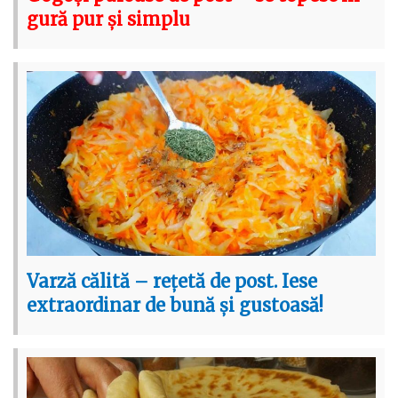
gură pur și simplu
Varză călită – rețetă de post. Iese
extraordinar de bună și gustoasă!