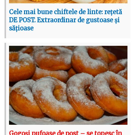
Cele mai bune chiftele de linte: rețetă
DE POST. Extraordinar de gustoase și
sățioase
Gogoși pufoase de post – se topesc în