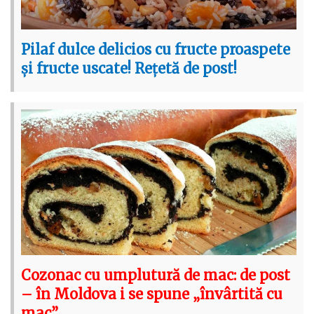
Pilaf dulce delicios cu fructe proaspete
și fructe uscate! Rețetă de post!
Cozonac cu umplutură de mac: de post
– în Moldova i se spune „învârtită cu
mac”