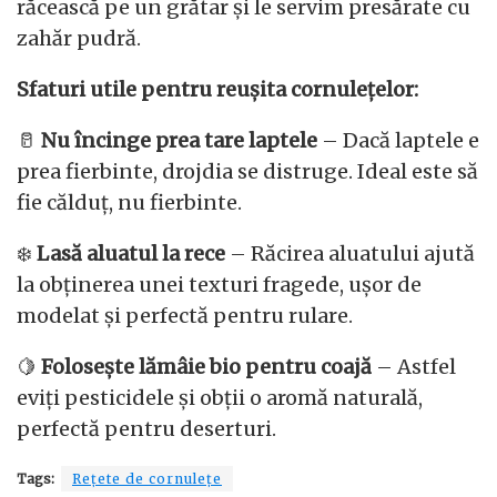
răcească pe un grătar și le servim presărate cu
zahăr pudră.
Sfaturi utile pentru reușita cornulețelor:
🥛
Nu încinge prea tare laptele
– Dacă laptele e
prea fierbinte, drojdia se distruge. Ideal este să
fie călduț, nu fierbinte.
❄️
Lasă aluatul la rece
– Răcirea aluatului ajută
la obținerea unei texturi fragede, ușor de
modelat și perfectă pentru rulare.
🍋
Folosește lămâie bio pentru coajă
– Astfel
eviți pesticidele și obții o aromă naturală,
perfectă pentru deserturi.
Tags:
Rețete de cornulețe