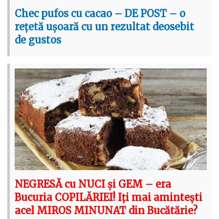
Chec pufos cu cacao – DE POST – o
rețetă ușoară cu un rezultat deosebit
de gustos
NEGRESĂ cu NUCI și GEM – era
Bucuria COPILĂRIEI! Iți mai amintești
acel MIROS MINUNAT din Bucătărie?