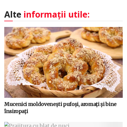
Alte
informații utile:
Mucenici moldovenești pufoși, aromați și bine
însiropați