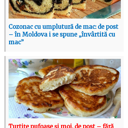
Cozonac cu umplutură de mac: de post
– în Moldova i se spune „învârtită cu
mac”
Turtițe pufoase și moi, de post – fără