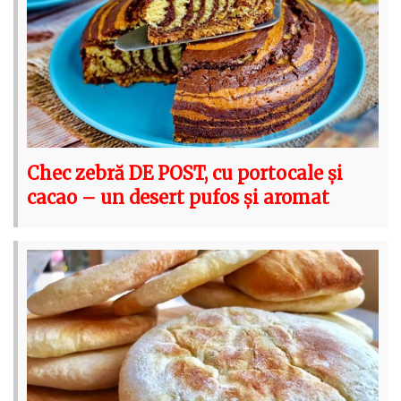
Chec zebră DE POST, cu portocale și
cacao – un desert pufos și aromat