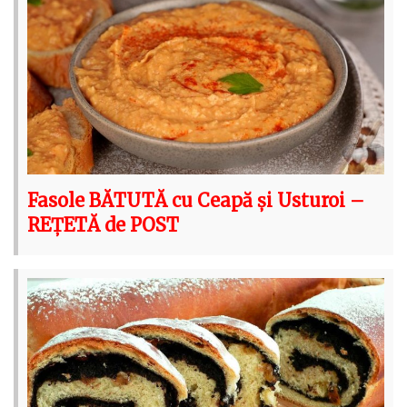
Fasole BĂTUTĂ cu Ceapă și Usturoi –
REȚETĂ de POST