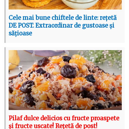
Cele mai bune chiftele de linte: rețetă
DE POST. Extraordinar de gustoase și
sățioase
Pilaf dulce delicios cu fructe proaspete
și fructe uscate! Rețetă de post!