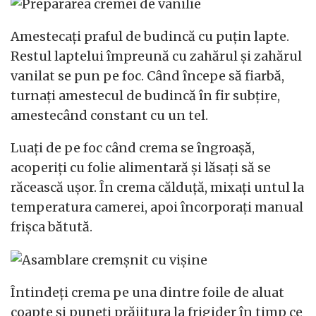
Amestecați praful de budincă cu puțin lapte.
Restul laptelui împreună cu zahărul și zahărul
vanilat se pun pe foc. Când începe să fiarbă,
turnați amestecul de budincă în fir subțire,
amestecând constant cu un tel.
Luați de pe foc când crema se îngroașă,
acoperiți cu folie alimentară și lăsați să se
răcească ușor. În crema călduță, mixați untul la
temperatura camerei, apoi încorporați manual
frișca bătută.
Întindeți crema pe una dintre foile de aluat
coapte și puneți prăjitura la frigider în timp ce