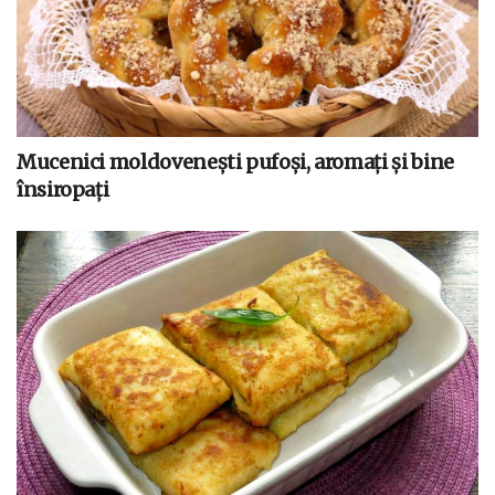
Mucenici moldovenești pufoși, aromați și bine
însiropați