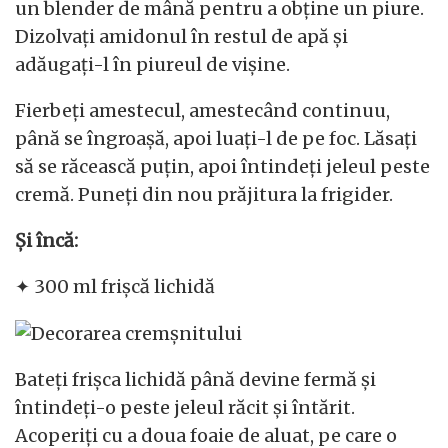
un blender de mână pentru a obține un piure.
Dizolvați amidonul în restul de apă și
adăugați-l în piureul de vișine.
Fierbeți amestecul, amestecând continuu,
până se îngroașă, apoi luați-l de pe foc. Lăsați
să se răcească puțin, apoi întindeți jeleul peste
cremă. Puneți din nou prăjitura la frigider.
Și încă:
✦ 300 ml frișcă lichidă
Bateți frișca lichidă până devine fermă și
întindeți-o peste jeleul răcit și întărit.
Acoperiți cu a doua foaie de aluat, pe care o