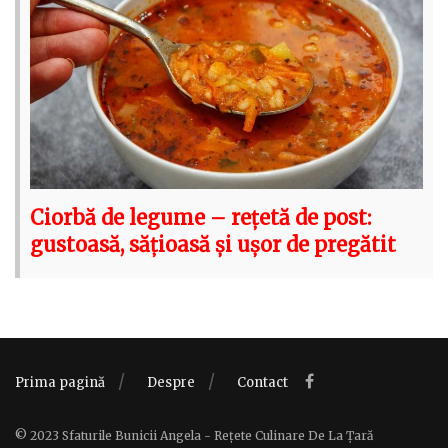
Ciorbă de legume – rețetă de post:
gustoasă, sățioasă și ușor de pregătit
Prima pagină
Despre
Contact
© 2023 Sfaturile Bunicii Angela - Rețete Culinare De La Țară