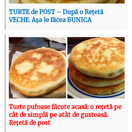
TURTE de POST – După o Rețetă
VECHE. Așa le făcea BUNICA
Turte pufoase făcute acasă: o rețetă pe
cât de simplă pe atât de gustoasă.
Rețetă de post