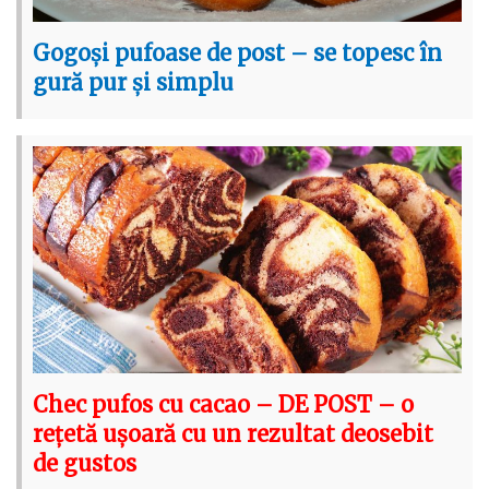
Gogoși pufoase de post – se topesc în
gură pur și simplu
Chec pufos cu cacao – DE POST – o
rețetă ușoară cu un rezultat deosebit
de gustos