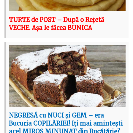
TURTE de POST – După o Rețetă
VECHE. Așa le făcea BUNICA
NEGRESĂ cu NUCI și GEM – era
Bucuria COPILĂRIEI! Iți mai amintești
acel MIROS MINUNAT din Bucătărie?