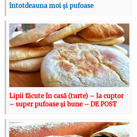
întotdeauna moi și pufoase
Lipii făcute în casă (turte) – la cuptor
– super pufoase și bune – DE POST