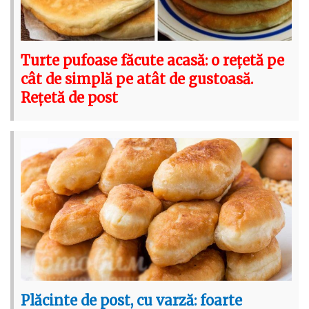
Turte pufoase făcute acasă: o rețetă pe
cât de simplă pe atât de gustoasă.
Rețetă de post
Plăcinte de post, cu varză: foarte