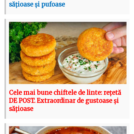
sățioase și pufoase
Cele mai bune chiftele de linte: rețetă
DE POST. Extraordinar de gustoase și
sățioase