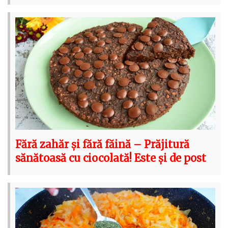
Fără zahăr și fără făină – Prăjitură
sănătoasă cu ciocolată! Este și de post