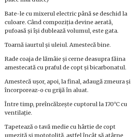
Bate-le cu mixerul electric până se deschid la
culoare. Când compoziția devine aerată,
pufoasă și își dublează volumul, este gata.
Toarnă iaurtul și uleiul. Amestecă bine.
Rade coaja de lămâie și cerne deasupra făina
amestecată cu praful de copt și bicarbonatul.
Amestecă ușor, apoi, la final, adaugă zmeura și
încorporeaz-o cu grijă în aluat.
Între timp, preîncălzește cuptorul la 170°C cu
ventilație.
Tapetează o tavă medie cu hârtie de copt
umezită și mototolită, astfel încât să atârne