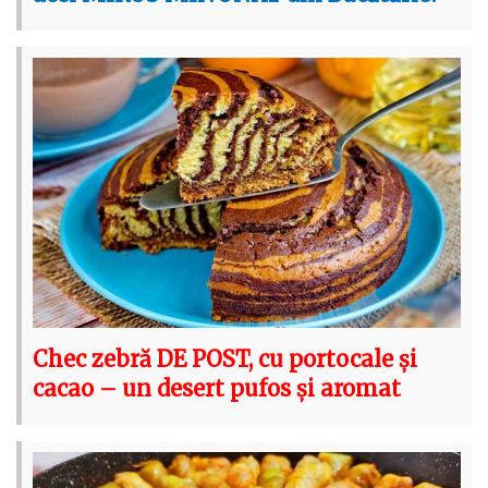
Chec zebră DE POST, cu portocale și
cacao – un desert pufos și aromat