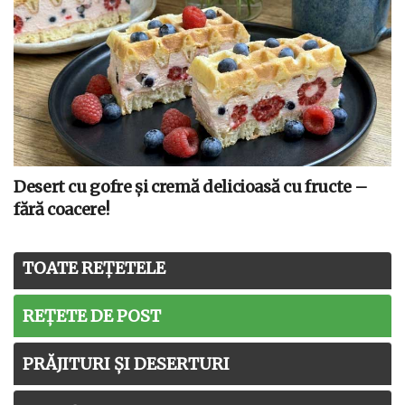
Desert cu gofre și cremă delicioasă cu fructe –
fără coacere!
TOATE REȚETELE
REȚETE DE POST
PRĂJITURI ȘI DESERTURI