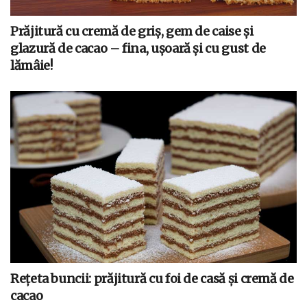
Prăjitură cu cremă de griș, gem de caise și
glazură de cacao – fina, ușoară și cu gust de
lămâie!
Rețeta buncii: prăjitură cu foi de casă și cremă de
cacao