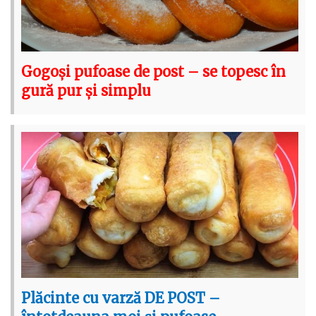
Gogoși pufoase de post – se topesc în
gură pur și simplu
Plăcinte cu varză DE POST –