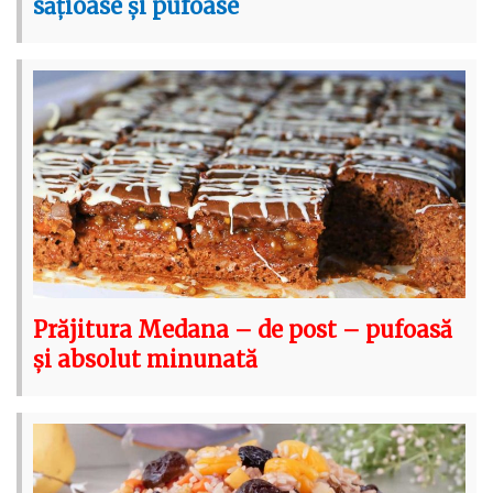
sățioase și pufoase
Prăjitura Medana – de post – pufoasă
și absolut minunată