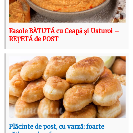
Fasole BĂTUTĂ cu Ceapă și Usturoi –
REȚETĂ de POST
Plăcinte de post, cu varză: foarte