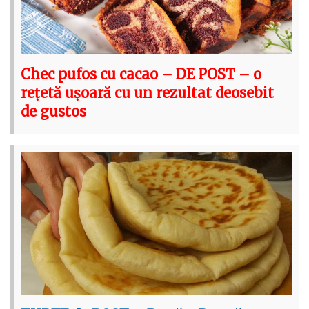
Chec pufos cu cacao – DE POST – o
rețetă ușoară cu un rezultat deosebit
de gustos