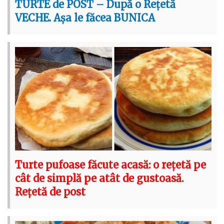
TURTE de POST – După o Rețetă
VECHE. Așa le făcea BUNICA
Turte pufoase făcute acasă: o rețetă pe
cât de simplă pe atât de gustoasă.
Rețetă de post