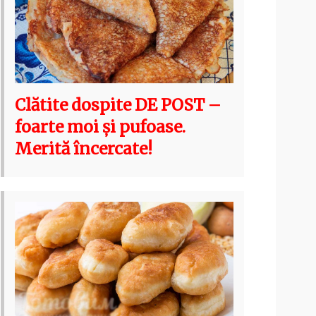
Clătite dospite DE POST –
foarte moi și pufoase.
Merită încercate!