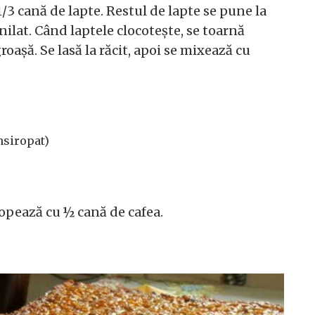
1/3 cană de lapte. Restul de lapte se pune la
nilat. Când laptele clocotește, se toarnă
oașă. Se lasă la răcit, apoi se mixează cu
însiropat)
ropează cu ½ cană de cafea.