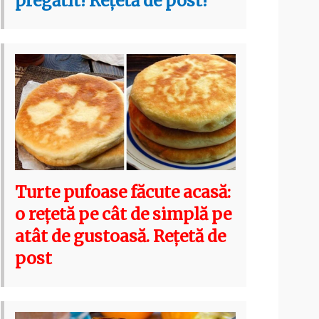
pregătit! Rețetă de post!
Turte pufoase făcute acasă:
o rețetă pe cât de simplă pe
atât de gustoasă. Rețetă de
post