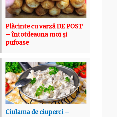
Plăcinte cu varză DE POST
– întotdeauna moi și
pufoase
Ciulama de ciuperci –