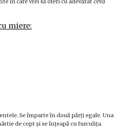
e în care vrei să oferi cu adevărat
ceva
cu miere:
entele. Se împarte în două părți egale. Una
ârtie de copt și se înțeapă cu furculița.