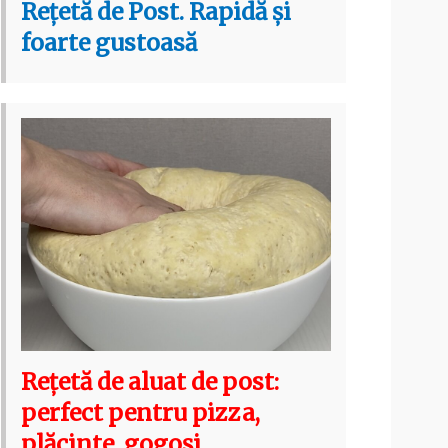
Rețetă de Post. Rapidă și
foarte gustoasă
Rețetă de aluat de post:
perfect pentru pizza,
plăcinte, gogoși