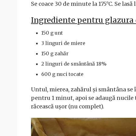
Se coace 30 de minute la 175°C. Se lasă l
Ingrediente pentru glazura d
150 g unt
3 linguri de miere
150 g zahăr
2 linguri de smântână 18%
600 g nuci tocate
Untul, mierea, zahărul și smântâna se î
pentru 1 minut, apoi se adaugă nucile t
răcească ușor (nu complet).