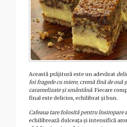
Această prăjitură este un adevărat
deli
foi fragede cu miere
,
cremă fină de ouă ș
caramelizate și smântână
. Fiecare comp
final este delicios, echilibrat și bun.
Cafeaua tare folosită pentru însiropare
a
echilibrează dulceața și intensifică ar