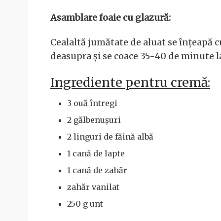
Asamblare foaie cu glazură:
Cealaltă jumătate de aluat se înțeapă c
deasupra și se coace 35-40 de minute la 1
Ingrediente pentru cremă:
3 ouă întregi
2 gălbenușuri
2 linguri de făină albă
1 cană de lapte
1 cană de zahăr
zahăr vanilat
250 g unt