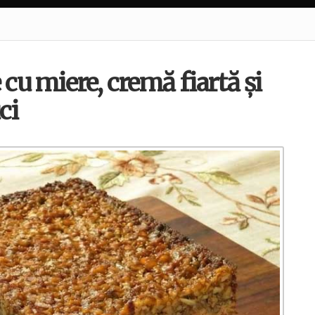
 cu miere, cremă fiartă și
ci