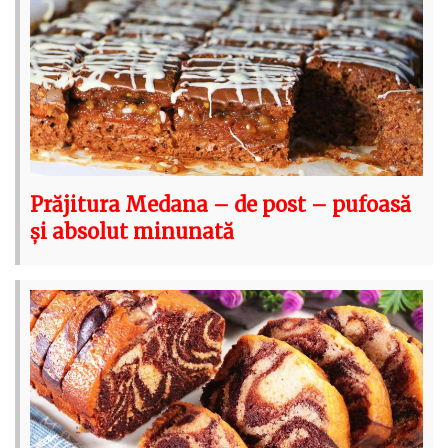
Prăjitura Medana – de post – pufoasă
și absolut minunată