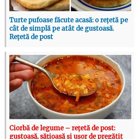
Turte pufoase făcute acasă: o rețetă pe
cât de simplă pe atât de gustoasă.
Rețetă de post
Ciorbă de legume – rețetă de post:
gustoasă, sățioasă și ușor de pregătit