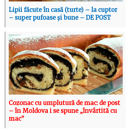
Lipii făcute în casă (turte) – la cuptor
– super pufoase și bune – DE POST
Cozonac cu umplutură de mac: de post
– în Moldova i se spune „învârtită cu
mac”