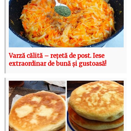
Varză călită – rețetă de post. Iese
extraordinar de bună și gustoasă!