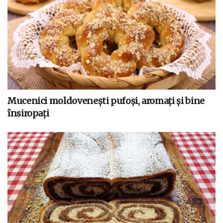
Mucenici moldovenești pufoși, aromați și bine
însiropați