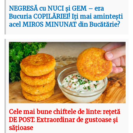
NEGRESĂ cu NUCI și GEM – era
Bucuria COPILĂRIEI! Iți mai amintești
acel MIROS MINUNAT din Bucătărie?
Cele mai bune chiftele de linte: rețetă
DE POST. Extraordinar de gustoase și
sățioase