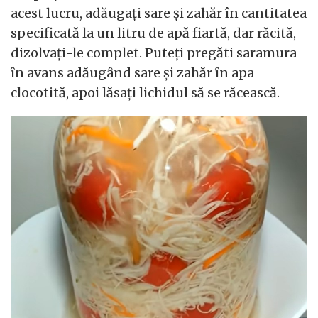
acest lucru, adăugați sare și zahăr în cantitatea
specificată la un litru de apă fiartă, dar răcită,
dizolvați-le complet. Puteți pregăti saramura
în avans adăugând sare și zahăr în apa
clocotită, apoi lăsați lichidul să se răcească.