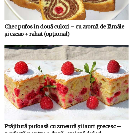
Chec pufos în două culori – cu aromă de lămâie
și cacao + rahat (opțional)
Prăjitură pufoasă cu zmeură și iaurt grecesc –