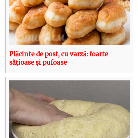
Plăcinte de post, cu varză: foarte
sățioase și pufoase