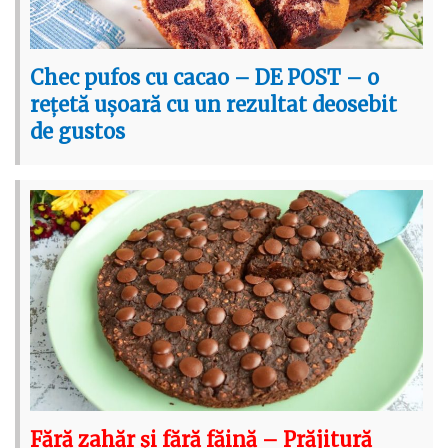
Chec pufos cu cacao – DE POST – o
rețetă ușoară cu un rezultat deosebit
de gustos
Fără zahăr și fără făină – Prăjitură