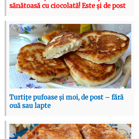
sănătoasă cu ciocolată! Este și de post
Turtițe pufoase și moi, de post – fără
ouă sau lapte