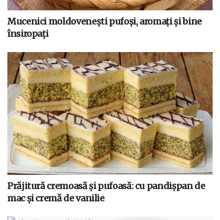
Mucenici moldovenești pufoși, aromați și bine
însiropați
Prăjitură cremoasă și pufoasă: cu pandișpan de
mac și cremă de vanilie