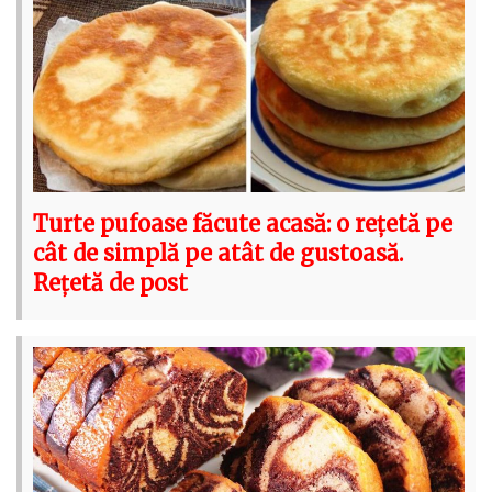
Turte pufoase făcute acasă: o rețetă pe
cât de simplă pe atât de gustoasă.
Rețetă de post