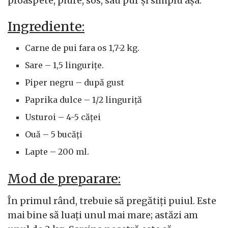
proaspete, piure, sos, sau pur și simplu așa.
Ingrediente:
Carne de pui fara os 1,7-2 kg.
Sare – 1,5 lingurițe.
Piper negru – după gust
Paprika dulce – 1/2 linguriță
Usturoi – 4-5 căței
Ouă – 5 bucăți
Lapte – 200 ml.
Mod de preparare:
În primul rând, trebuie să pregătiți puiul. Este
mai bine să luați unul mai mare; astăzi am