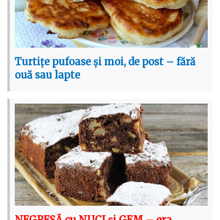
Turtițe pufoase și moi, de post – fără
ouă sau lapte
NEGRESĂ cu NUCI și GEM – era