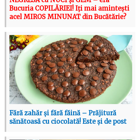
Bucuria COPILĂRIEI! Iți mai amintești
acel MIROS MINUNAT din Bucătărie?
Fără zahăr și fără făină – Prăjitură
sănătoasă cu ciocolată! Este și de post