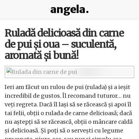
angela.
Ruladă delicioasă din carne
de pui și oua – suculentă,
aromată și bună!
Ieri am făcut un rulou de pui (rulada) și a ieșit
incredibil de gustos. Îl recomand tuturor… nu
veți regreta. Dacă îl lași să se răcească și apoi îl
tai felii, obții o rulada de carne delicioasă; dacă
nu aștepți să se răcească, obții o mâncare caldă
și delicioasă. Și poți să o servești cu legume