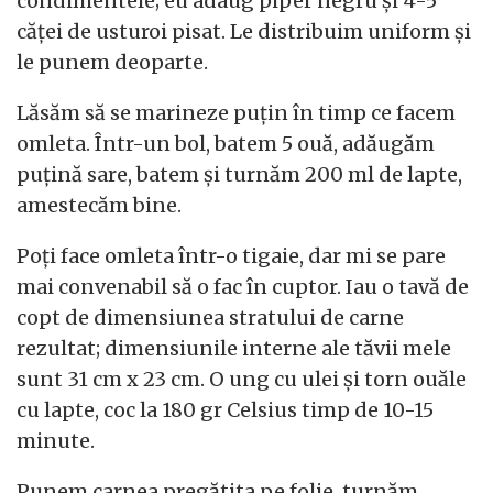
condimentele; eu adaug piper negru și 4-5
căței de usturoi pisat. Le distribuim uniform și
le punem deoparte.
Lăsăm să se marineze puțin în timp ce facem
omleta. Într-un bol, batem 5 ouă, adăugăm
puțină sare, batem și turnăm 200 ml de lapte,
amestecăm bine.
Poți face omleta într-o tigaie, dar mi se pare
mai convenabil să o fac în cuptor. Iau o tavă de
copt de dimensiunea stratului de carne
rezultat; dimensiunile interne ale tăvii mele
sunt 31 cm x 23 cm. O ung cu ulei și torn ouăle
cu lapte, coc la 180 gr Celsius timp de 10-15
minute.
Punem carnea pregătita pe folie, turnăm