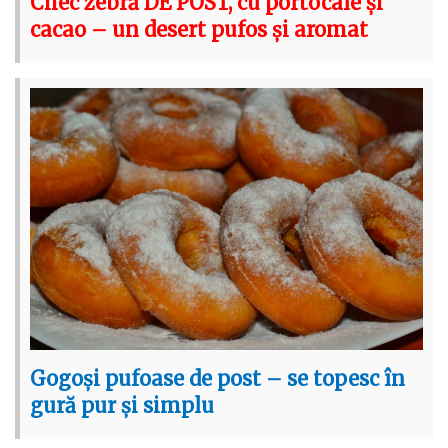
Chec zebră DE POST, cu portocale și
cacao – un desert pufos și aromat
Gogoși pufoase de post – se topesc în
gură pur și simplu