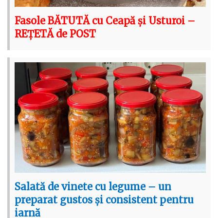
Fasole BĂTUTĂ cu Ceapă și Usturoi –
REȚETĂ de POST
Salată de vinete cu legume – un
preparat gustos și consistent pentru
iarnă