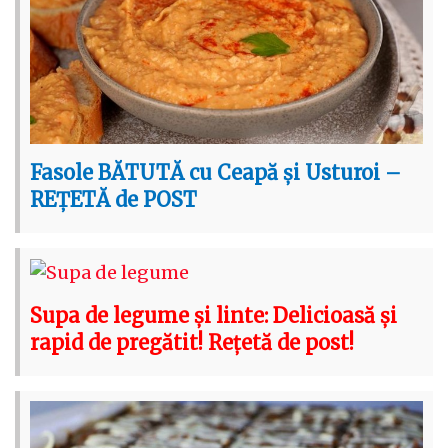
Fasole BĂTUTĂ cu Ceapă și Usturoi –
REȚETĂ de POST
Supa de legume și linte: Delicioasă și
rapid de pregătit! Rețetă de post!