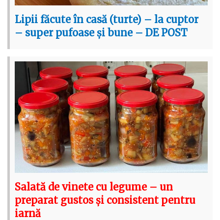
Lipii făcute în casă (turte) – la cuptor
– super pufoase și bune – DE POST
Salată de vinete cu legume – un
preparat gustos și consistent pentru
iarnă