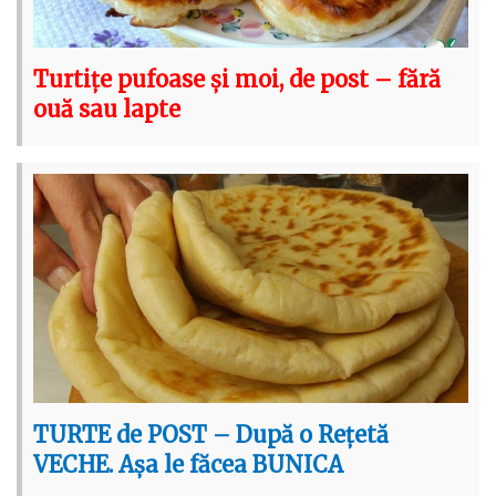
Turtițe pufoase și moi, de post – fără
ouă sau lapte
TURTE de POST – După o Rețetă
VECHE. Așa le făcea BUNICA