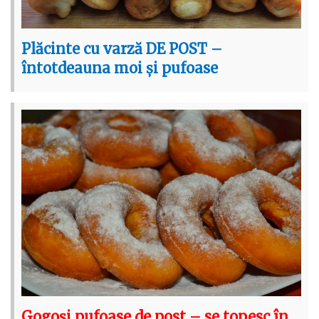
Plăcinte cu varză DE POST –
întotdeauna moi și pufoase
Gogoși pufoase de post – se topesc în