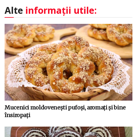
Alte
informații utile:
Mucenici moldovenești pufoși, aromați și bine
însiropați