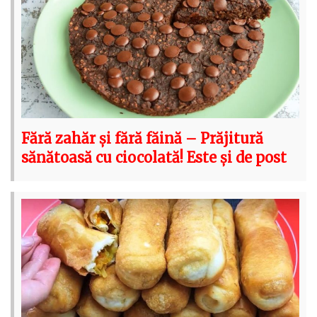
Fără zahăr și fără făină – Prăjitură
sănătoasă cu ciocolată! Este și de post