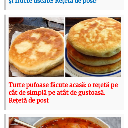
și fructe uscate! Rețetă de post!
Turte pufoase făcute acasă: o rețetă pe
cât de simplă pe atât de gustoasă.
Rețetă de post