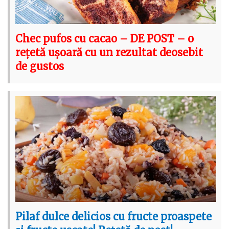
Chec pufos cu cacao – DE POST – o
rețetă ușoară cu un rezultat deosebit
de gustos
Pilaf dulce delicios cu fructe proaspete