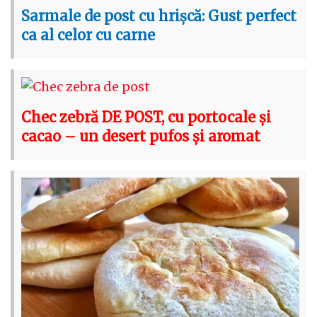
Sarmale de post cu hrișcă: Gust perfect
ca al celor cu carne
Chec zebră DE POST, cu portocale și
cacao – un desert pufos și aromat