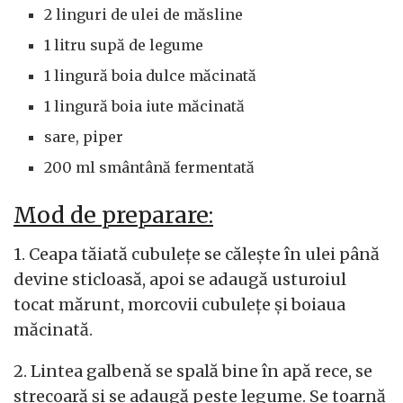
2 linguri de ulei de măsline
1 litru supă de legume
1 lingură boia dulce măcinată
1 lingură boia iute măcinată
sare, piper
200 ml smântână fermentată
Mod de preparare:
1. Ceapa tăiată cubulețe se călește în ulei până
devine sticloasă, apoi se adaugă usturoiul
tocat mărunt, morcovii cubulețe și boiaua
măcinată.
2. Lintea galbenă se spală bine în apă rece, se
strecoară și se adaugă peste legume. Se toarnă