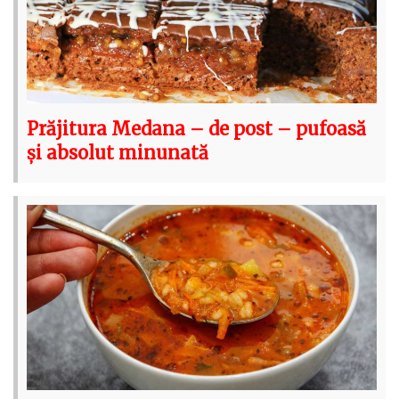
Prăjitura Medana – de post – pufoasă
și absolut minunată