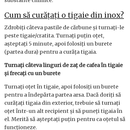
substante chimice.
Cum să curățați o tigaie din inox?
Zdrobiți câteva pastile de cărbune și turnați-le
peste tigaie/cratita. Turnați puțin oțet,
așteptați 5 minute, apoi folosiți un burete
(partea dura) pentru a curăța tigaia.
Turnați câteva linguri de zaț de cafea în tigaie
și frecați cu un burete
Turnați oțet în tigaie, apoi folosiți un burete
pentru a îndepărta partea arsa. Dacă doriți să
curățați tigaia din exterior, trebuie să turnați
oțet într-un alt recipient și să puneți tigaia în
el. Merită să așteptați puțin pentru ca oțetul să
funcționeze.