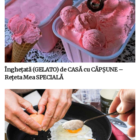
Înghețată (GELATO) de CASĂ cu CĂPȘUNE –
Rețeta Mea SPECIALĂ