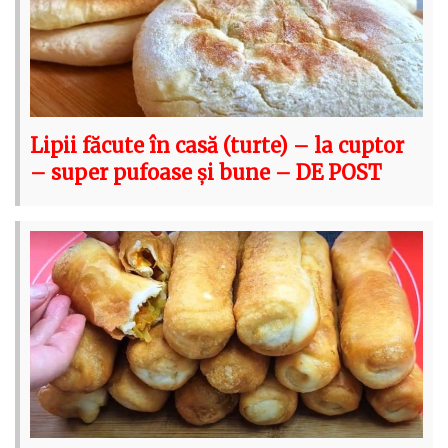
Lipii făcute în casă (turte) – la cuptor
– super pufoase și bune – DE POST