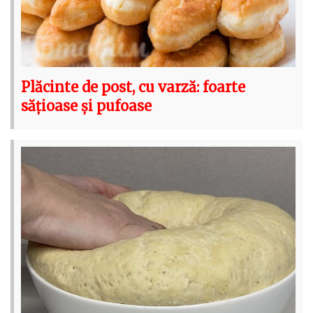
Plăcinte de post, cu varză: foarte
sățioase și pufoase