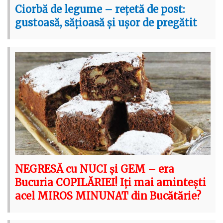
Ciorbă de legume – rețetă de post:
gustoasă, sățioasă și ușor de pregătit
NEGRESĂ cu NUCI și GEM – era
Bucuria COPILĂRIEI! Iți mai amintești
acel MIROS MINUNAT din Bucătărie?