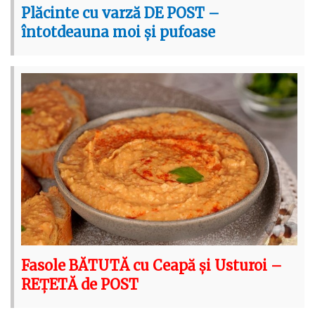
Plăcinte cu varză DE POST –
întotdeauna moi și pufoase
Fasole BĂTUTĂ cu Ceapă și Usturoi –
REȚETĂ de POST