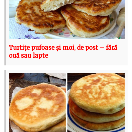
Turtițe pufoase și moi, de post – fără
ouă sau lapte