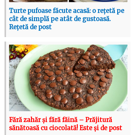
Turte pufoase făcute acasă: o rețetă pe
cât de simplă pe atât de gustoasă.
Rețetă de post
Fără zahăr și fără făină – Prăjitură
sănătoasă cu ciocolată! Este și de post