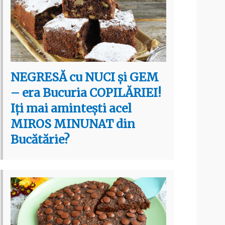
NEGRESĂ cu NUCI și GEM
– era Bucuria COPILĂRIEI!
Iți mai amintești acel
MIROS MINUNAT din
Bucătărie?