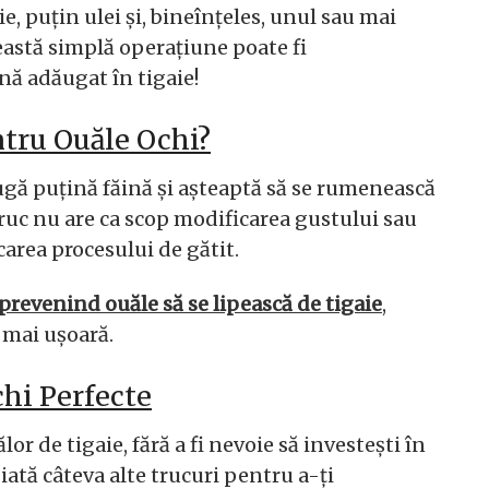
ie, puțin ulei și, bineînțeles, unul sau mai
ceastă simplă operațiune poate fi
nă adăugat în tigaie!
ntru Ouăle Ochi?
augă puțină făină și așteaptă să se rumenească
truc nu are ca scop modificarea gustului sau
carea procesului de gătit.
prevenind ouăle să se lipească de tigaie
,
 mai ușoară.
chi Perfecte
or de tigaie, fără a fi nevoie să investești în
ată câteva alte trucuri pentru a-ți