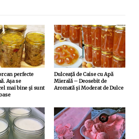
orcan perfecte
Dulceață de Caise cu Apă
ă. Așa se
Mierală – Deosebit de
el mai bine și sunt
Aromată și Moderat de Dulce
toase