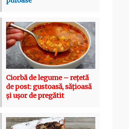
pufoase
Ciorbă de legume – rețetă
de post: gustoasă, sățioasă
și ușor de pregătit