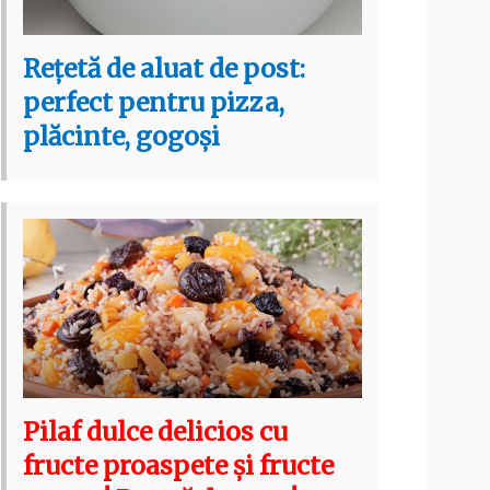
Rețetă de aluat de post:
perfect pentru pizza,
plăcinte, gogoși
Pilaf dulce delicios cu
fructe proaspete și fructe