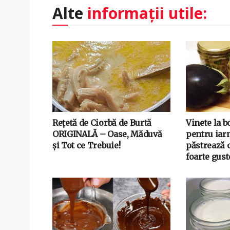
Alte
informații utile:
Rețetă de Ciorbă de Burtă
Vinete la b
ORIGINALĂ – Oase, Măduvă
pentru iarn
și Tot ce Trebuie!
păstrează c
foarte gus