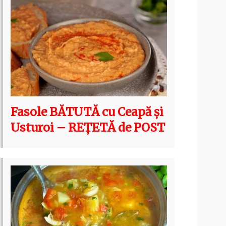
Fasole BĂTUTĂ cu Ceapă și
Usturoi – REȚETĂ de POST