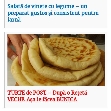
Salată de vinete cu legume – un
preparat gustos și consistent pentru
iarnă
TURTE de POST – După o Rețetă
VECHE. Așa le făcea BUNICA