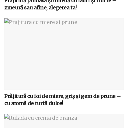
Prăjitură pufoasă și umedă cu iaurt și fructe –
zmeură sau afine, alegerea ta!
Prăjitură cu foi de miere, griș și gem de prune –
cu aromă de turtă dulce!