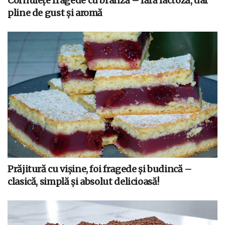
Cornulețe fragede cu brânză – fără lactoză, dar
pline de gust și aromă
Prăjitură cu vișine, foi fragede și budincă –
clasică, simplă și absolut delicioasă!