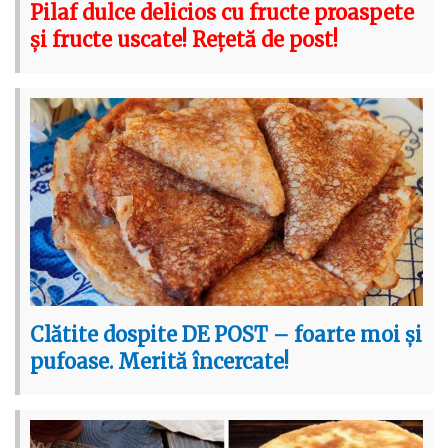
Pilaf dulce delicios cu fructe proaspete
și fructe uscate! Rețetă de post!
Clătite dospite DE POST – foarte moi și
pufoase. Merită încercate!