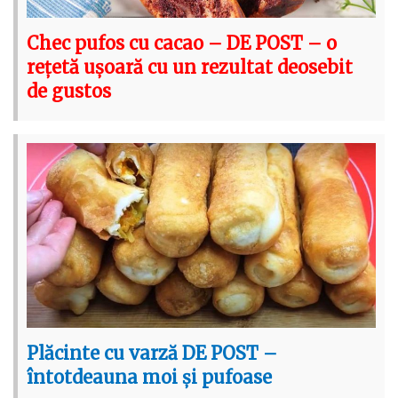
Chec pufos cu cacao – DE POST – o
rețetă ușoară cu un rezultat deosebit
de gustos
Plăcinte cu varză DE POST –
întotdeauna moi și pufoase