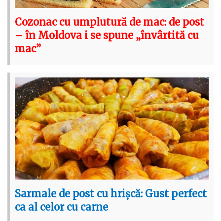
Cozonac cu umplutură de mac: de post
– în Moldova i se spune „învârtită cu
mac”
Sarmale de post cu hrișcă: Gust perfect
ca al celor cu carne