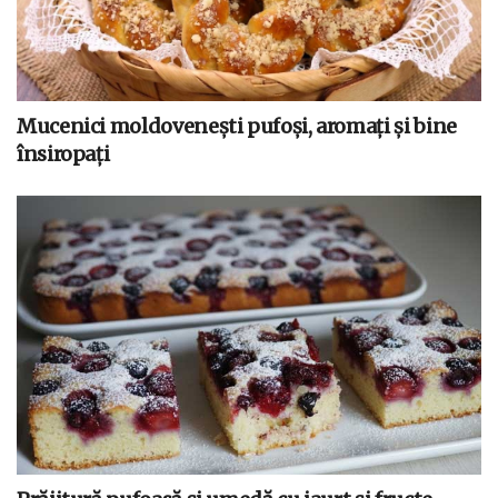
Mucenici moldovenești pufoși, aromați și bine
însiropați