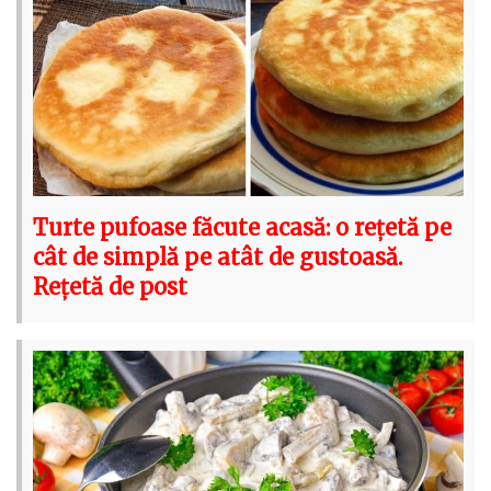
Turte pufoase făcute acasă: o rețetă pe
cât de simplă pe atât de gustoasă.
Rețetă de post