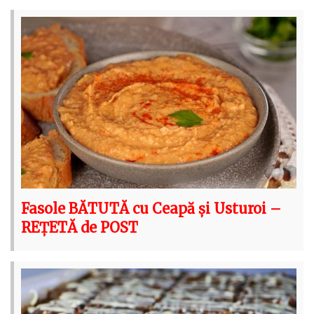
Fasole BĂTUTĂ cu Ceapă și Usturoi –
REȚETĂ de POST