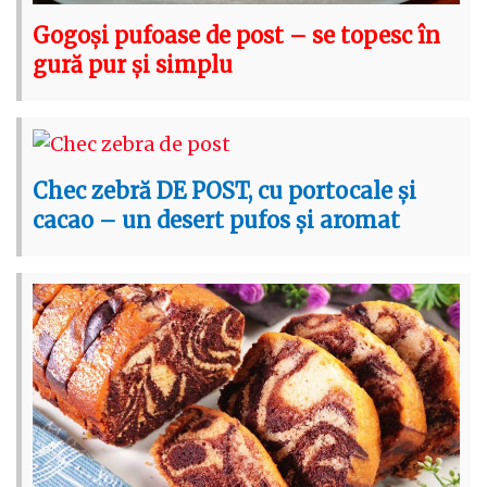
Gogoși pufoase de post – se topesc în
gură pur și simplu
Chec zebră DE POST, cu portocale și
cacao – un desert pufos și aromat