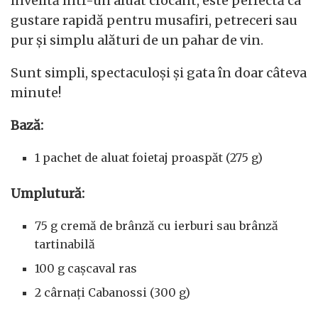
învelită într-un aluat crocant, este perfectă ca
gustare rapidă pentru musafiri, petreceri sau
pur și simplu alături de un pahar de vin.
Sunt simpli, spectaculoși și gata în doar câteva
minute!
Bază:
1 pachet de aluat foietaj proaspăt (275 g)
Umplutură:
75 g cremă de brânză cu ierburi sau brânză
tartinabilă
100 g cașcaval ras
2 cârnați Cabanossi (300 g)