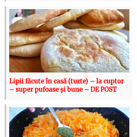
Lipii făcute în casă (turte) – la cuptor
– super pufoase și bune – DE POST