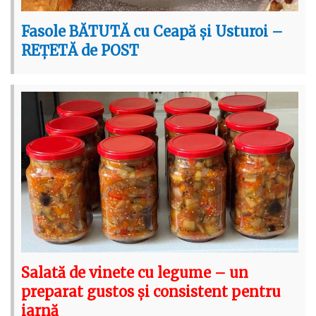
Fasole BĂTUTĂ cu Ceapă și Usturoi –
REȚETĂ de POST
Salată de vinete cu legume – un
preparat gustos și consistent pentru
iarnă