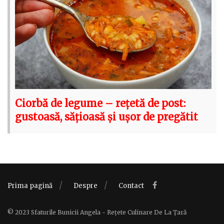
Ciorbă de legume – rețetă de post:
gustoasă, sățioasă și ușor de pregătit
Prima pagină
Despre
Contact
© 2023 Sfaturile Bunicii Angela - Rețete Culinare De La Țară