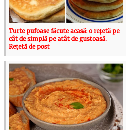
Turte pufoase făcute acasă: o rețetă pe
cât de simplă pe atât de gustoasă.
Rețetă de post