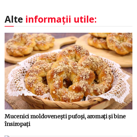
Alte
informații utile:
Mucenici moldovenești pufoși, aromați și bine
însiropați