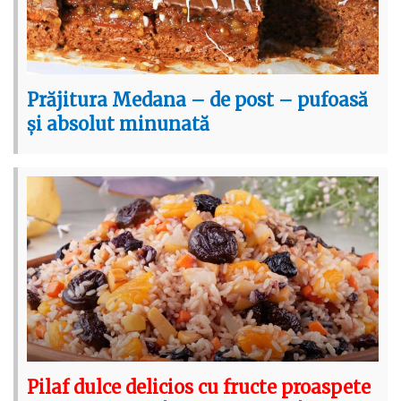
Prăjitura Medana – de post – pufoasă
și absolut minunată
Pilaf dulce delicios cu fructe proaspete