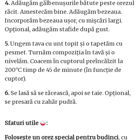
4.
Adăugăm gălbenușurile bătute peste orezul
răcit. Amestecăm bine. Adăugăm bezeaua.
Incorporăm bezeaua ușor, cu mișcări largi.
Opțional, adăugăm stafide după gust.
5.
Ungem tava cu unt topit și o tapetăm cu
pesmet. Turnăm compoziția în tavă și o
nivelăm. Coacem în cuptorul preîncălzit la
200°C timp de 45 de minute (în funcție de
cuptor).
6.
Se lasă să se răcească, apoi se taie. Opțional,
se presară cu zahăr pudră.
Sfaturi utile
:
Folosește un orez special pentru budinci
, cu