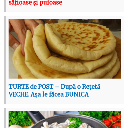
sățioase și pufoase
TURTE de POST – După o Rețetă
VECHE. Așa le făcea BUNICA