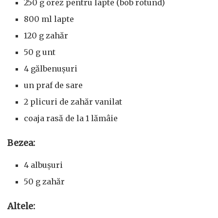
250 g orez pentru lapte (bob rotund)
800 ml lapte
120 g zahăr
50 g unt
4 gălbenușuri
un praf de sare
2 plicuri de zahăr vanilat
coaja rasă de la 1 lămâie
Bezea:
4 albușuri
50 g zahăr
Altele: