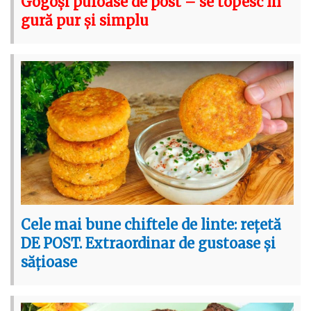
Gogoși pufoase de post – se topesc în
gură pur și simplu
Cele mai bune chiftele de linte: rețetă
DE POST. Extraordinar de gustoase și
sățioase