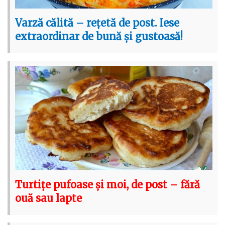
Varză călită – rețetă de post. Iese
extraordinar de bună și gustoasă!
Turtițe pufoase și moi, de post – fără
ouă sau lapte