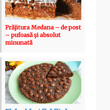
Prăjitura Medana – de post
– pufoasă și absolut
minunată