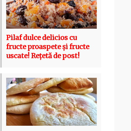
Pilaf dulce delicios cu
fructe proaspete și fructe
uscate! Rețetă de post!