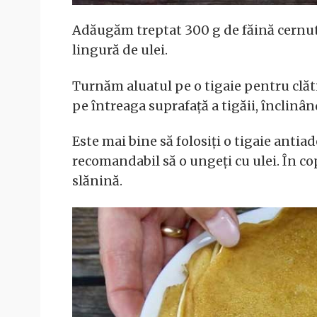
Adăugăm treptat 300 g de făină cernut
lingură de ulei.
Turnăm aluatul pe o tigaie pentru clăti
pe întreaga suprafață a tigăii, înclinând
Este mai bine să folosiți o tigaie antia
recomandabil să o ungeți cu ulei. În c
slănină.