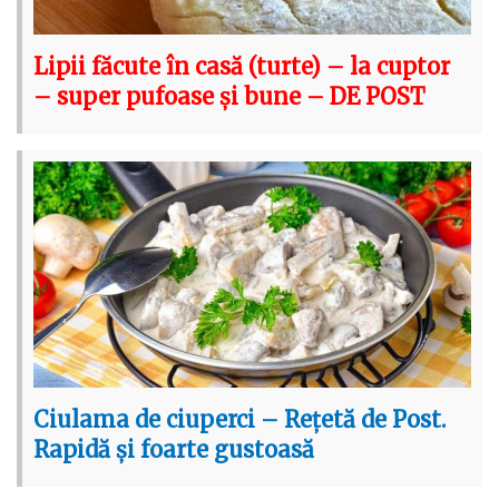
Lipii făcute în casă (turte) – la cuptor
– super pufoase și bune – DE POST
Ciulama de ciuperci – Rețetă de Post.
Rapidă și foarte gustoasă