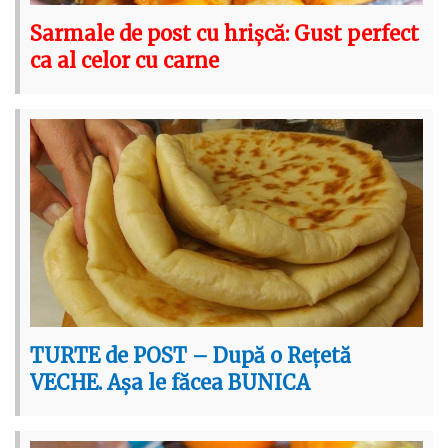
Sarmale de post cu hrișcă: Gust perfect
ca al celor cu carne
TURTE de POST – După o Rețetă
VECHE. Așa le făcea BUNICA