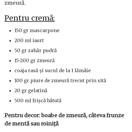
zmeură.
Pentru cremă:
150 gr mascarpone
200 ml iaurt
50 gr zahăr pudră
15-200 gr zmeură
coaja rasă și sucul de la 1 lămâie
100 gr piure de zmeură trecut prin sită
20 gr gelatină
500 ml frișcă bătută
Pentru decor: boabe de zmeură, câteva frunze
de mentă sau roiniță