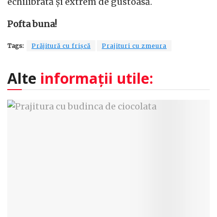
echilibrată și extrem de gustoasă.
Pofta buna!
Tags:
Prăjitură cu frișcă
Prajituri cu zmeura
Alte
informații utile: