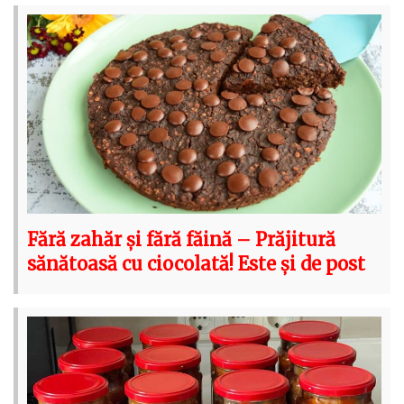
Fără zahăr și fără făină – Prăjitură
sănătoasă cu ciocolată! Este și de post