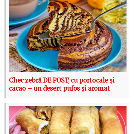
Chec zebră DE POST, cu portocale și
cacao – un desert pufos și aromat