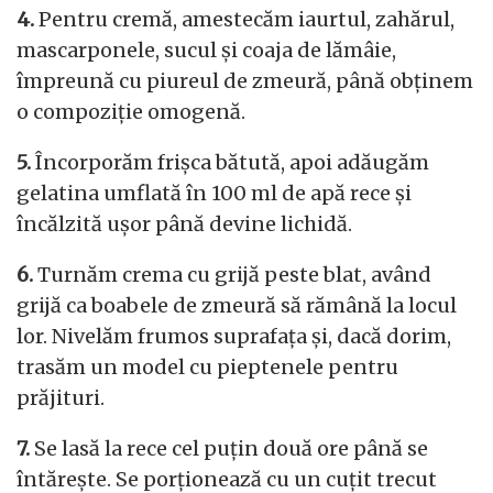
4.
Pentru cremă, amestecăm iaurtul, zahărul,
mascarponele, sucul și coaja de lămâie,
împreună cu piureul de zmeură, până obținem
o compoziție omogenă.
5.
Încorporăm frișca bătută, apoi adăugăm
gelatina umflată în 100 ml de apă rece și
încălzită ușor până devine lichidă.
6.
Turnăm crema cu grijă peste blat, având
grijă ca boabele de zmeură să rămână la locul
lor. Nivelăm frumos suprafața și, dacă dorim,
trasăm un model cu pieptenele pentru
prăjituri.
7.
Se lasă la rece cel puțin două ore până se
întărește. Se porționează cu un cuțit trecut