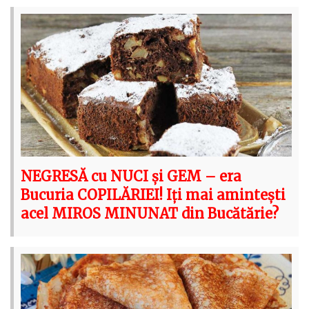
NEGRESĂ cu NUCI și GEM – era
Bucuria COPILĂRIEI! Iți mai amintești
acel MIROS MINUNAT din Bucătărie?