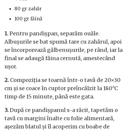
80 gr zahăr
100 gr făină
1.
Pentru pandișpan, separăm ouăle.
Albușurile se bat spumă tare cu zahărul, apoi
se încorporează gălbenușurile, pe rând, iar la
final se adaugă făina cernută, amestecând
ușor.
2.
Compoziția se toarnă într-o tavă de 20×30
cm și se coace în cuptor preîncălzit la 180°C
timp de 15 minute, până este gata.
3.
După ce pandișpanul s-a răcit, tapetăm o
tavă cu margini înalte cu folie alimentară,
așezăm blatul și îl acoperim cu boabe de