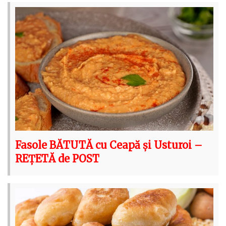
Fasole BĂTUTĂ cu Ceapă și Usturoi –
REȚETĂ de POST