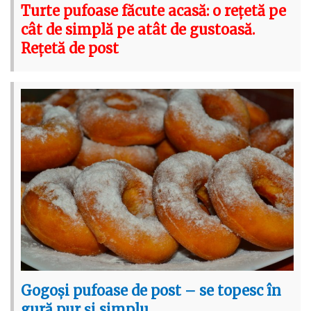
Turte pufoase făcute acasă: o rețetă pe
cât de simplă pe atât de gustoasă.
Rețetă de post
Gogoși pufoase de post – se topesc în
gură pur și simplu