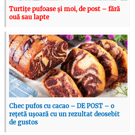
Turtițe pufoase și moi, de post – fără
ouă sau lapte
Chec pufos cu cacao – DE POST – o
rețetă ușoară cu un rezultat deosebit
de gustos