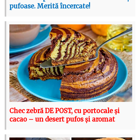
pufoase. Merită încercate!
Chec zebră DE POST, cu portocale și
cacao – un desert pufos și aromat