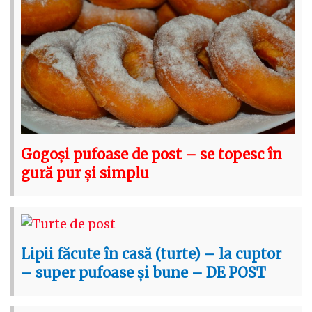
Gogoși pufoase de post – se topesc în
gură pur și simplu
Lipii făcute în casă (turte) – la cuptor
– super pufoase și bune – DE POST