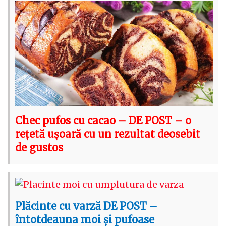
Chec pufos cu cacao – DE POST – o
rețetă ușoară cu un rezultat deosebit
de gustos
Plăcinte cu varză DE POST –
întotdeauna moi și pufoase