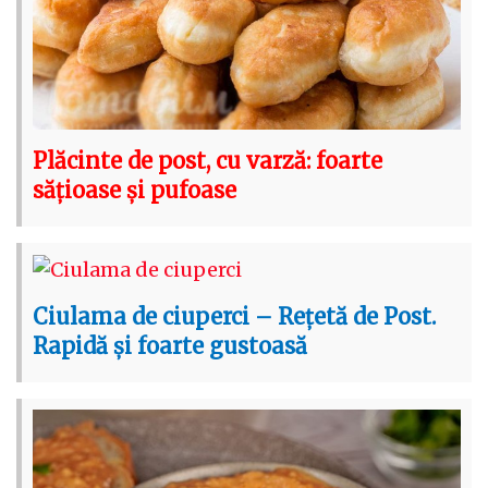
Plăcinte de post, cu varză: foarte
sățioase și pufoase
Ciulama de ciuperci – Rețetă de Post.
Rapidă și foarte gustoasă