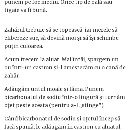
punem pe foc mediu. Orice tip de oală sau
tigaie va fi bună.
Zahărul trebuie să se topească, iar merele să
elibereze suc, să devină moi și să își schimbe
puțin culoarea.
Acum trecem la aluat. Mai întâi, spargem un
ou într-un castron și-l amestecăm cu o cană de
zahăr.
Adăugăm untul moale și făina. Punem
bicarbonatul de sodiu într-o lingură și turnăm
oțet peste acesta (pentru a-l „stinge”).
Când bicarbonatul de sodiu și oțetul încep să
facă spumă, le adăugăm în castron cu aluatul.