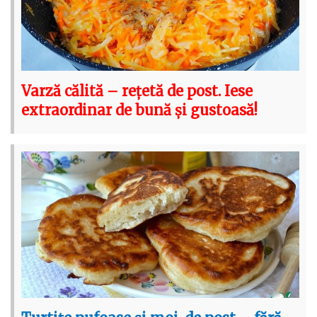
Varză călită – rețetă de post. Iese
extraordinar de bună și gustoasă!