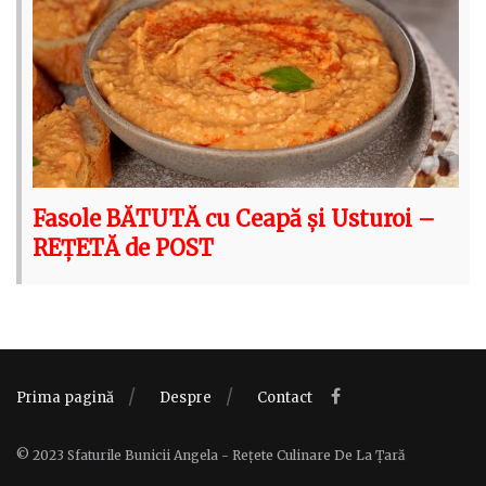
Fasole BĂTUTĂ cu Ceapă și Usturoi –
REȚETĂ de POST
Prima pagină
Despre
Contact
© 2023 Sfaturile Bunicii Angela - Rețete Culinare De La Țară