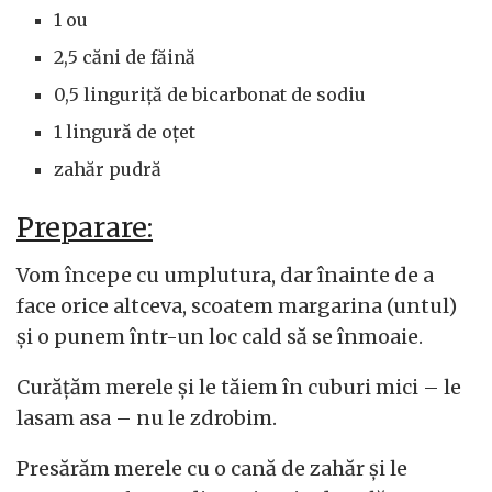
1 ou
2,5 căni de făină
0,5 linguriță de bicarbonat de sodiu
1 lingură de oțet
zahăr pudră
Preparare:
Vom începe cu umplutura, dar înainte de a
face orice altceva, scoatem margarina (untul)
și o punem într-un loc cald să se înmoaie.
Curățăm merele și le tăiem în cuburi mici – le
lasam asa – nu le zdrobim.
Presărăm merele cu o cană de zahăr și le