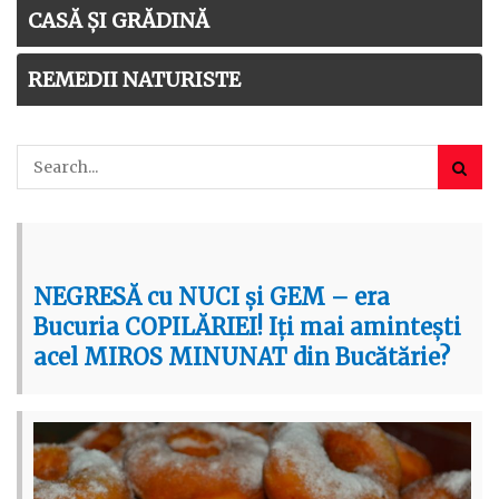
CASĂ ȘI GRĂDINĂ
REMEDII NATURISTE
NEGRESĂ cu NUCI și GEM – era
Bucuria COPILĂRIEI! Iți mai amintești
acel MIROS MINUNAT din Bucătărie?