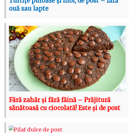
Turtițe pufoase și moi, de post – fără
ouă sau lapte
Fără zahăr și fără făină – Prăjitură
sănătoasă cu ciocolată! Este și de post