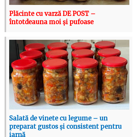
Plăcinte cu varză DE POST –
întotdeauna moi și pufoase
Salată de vinete cu legume – un
preparat gustos și consistent pentru
iarnă