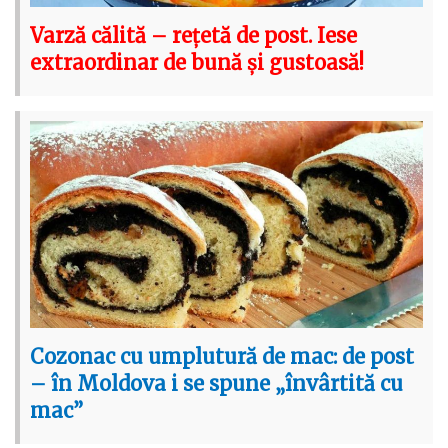
Varză călită – rețetă de post. Iese
extraordinar de bună și gustoasă!
Cozonac cu umplutură de mac: de post
– în Moldova i se spune „învârtită cu
mac”