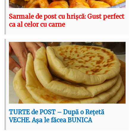
Sarmale de post cu hrișcă: Gust perfect
ca al celor cu carne
TURTE de POST – După o Rețetă
VECHE. Așa le făcea BUNICA