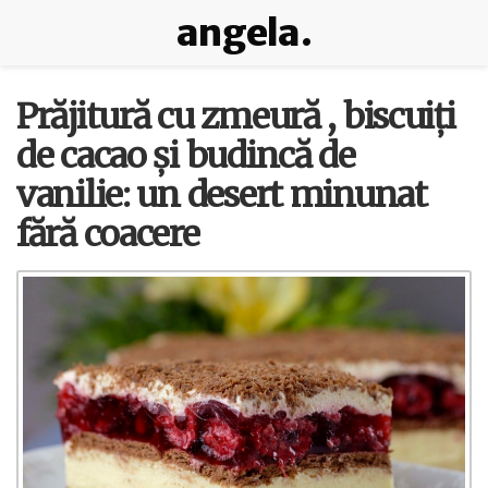
angela.
Prăjitură cu zmeură , biscuiți
de cacao și budincă de
vanilie: un desert minunat
fără coacere