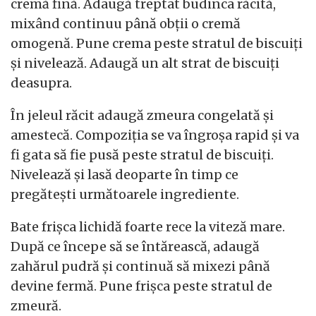
cremă fină. Adaugă treptat budinca răcită,
mixând continuu până obții o cremă
omogenă. Pune crema peste stratul de biscuiți
și nivelează. Adaugă un alt strat de biscuiți
deasupra.
În jeleul răcit adaugă zmeura congelată și
amestecă. Compoziția se va îngroșa rapid și va
fi gata să fie pusă peste stratul de biscuiți.
Nivelează și lasă deoparte în timp ce
pregătești următoarele ingrediente.
Bate frișca lichidă foarte rece la viteză mare.
După ce începe să se întărească, adaugă
zahărul pudră și continuă să mixezi până
devine fermă. Pune frișca peste stratul de
zmeură.