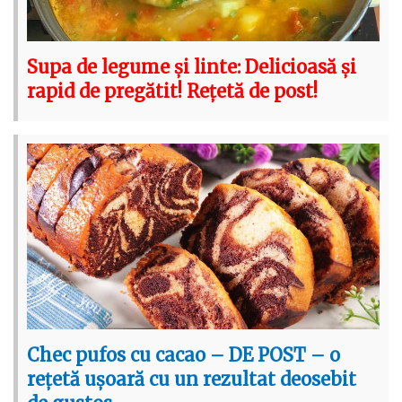
Supa de legume și linte: Delicioasă și
rapid de pregătit! Rețetă de post!
Chec pufos cu cacao – DE POST – o
rețetă ușoară cu un rezultat deosebit