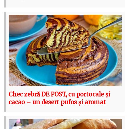
Chec zebră DE POST, cu portocale și
cacao – un desert pufos și aromat