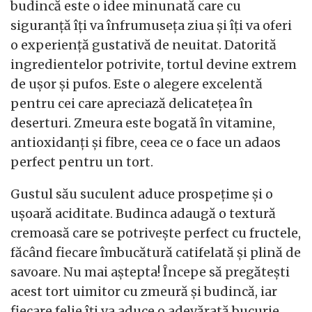
budincă este o idee minunată care cu
siguranță îți va înfrumuseța ziua și îți va oferi
o experiență gustativă de neuitat. Datorită
ingredientelor potrivite, tortul devine extrem
de ușor și pufos. Este o alegere excelentă
pentru cei care apreciază delicatețea în
deserturi. Zmeura este bogată în vitamine,
antioxidanți și fibre, ceea ce o face un adaos
perfect pentru un tort.
Gustul său suculent aduce prospețime și o
ușoară aciditate. Budinca adaugă o textură
cremoasă care se potrivește perfect cu fructele,
făcând fiecare îmbucătură catifelată și plină de
savoare. Nu mai aștepta! Începe să pregătești
acest tort uimitor cu zmeură și budincă, iar
fiecare felie îți va aduce o adevărată bucurie