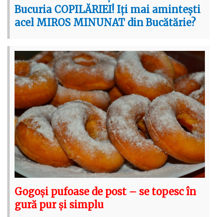
Bucuria COPILĂRIEI! Iți mai amintești
acel MIROS MINUNAT din Bucătărie?
Gogoși pufoase de post – se topesc în
gură pur și simplu